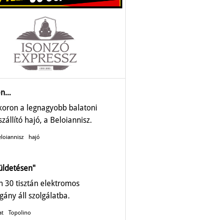
n...
ykoron a legnagyobb balatoni
zállító hajó, a Beloiannisz.
loiannisz
hajó
üldetésen"
 30 tisztán elektromos
gány áll szolgálatba.
at
Topolino