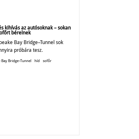
és kihívás az autósoknak – sokan
ofőrt bérelnek
peake Bay Bridge–Tunnel sok
nnyira próbára tesz.
 Bay Bridge–Tunnel
híd
sofőr