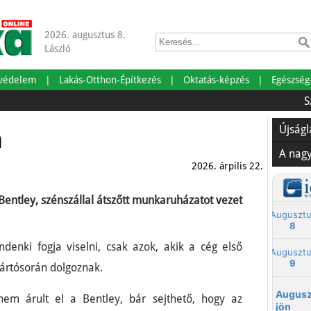
2026. augusztus 8.
László
tvédelem
Lakás-Otthon-Építkezés
Oktatás-képzés
Egészség
Szabads
Újság
m
A nag
2026. árpilis 22.
Bentley, szénszállal átszőtt munkaruházatot vezet
enki fogja viselni, csak azok, akik a cég első
yártósorán dolgoznak.
em árult el a Bentley, bár sejthető, hogy az