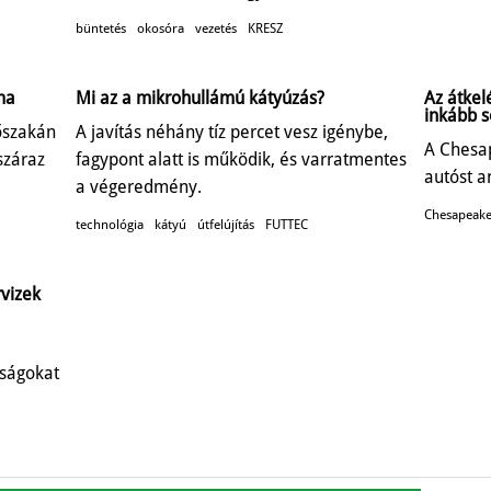
büntetés
okosóra
vezetés
KRESZ
ma
Mi az a mikrohullámú kátyúzás?
Az átkel
inkább s
őszakán
A javítás néhány tíz percet vesz igénybe,
A Chesa
száraz
fagypont alatt is működik, és varratmentes
autóst a
a végeredmény.
Chesapeake
technológia
kátyú
útfelújítás
FUTTEC
rvizek
óságokat