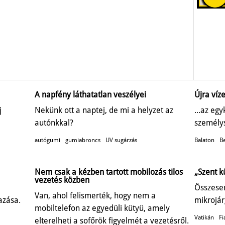
A napfény láthatatlan veszélyei
Újra víze
j
Nekünk ott a naptej, de mi a helyzet az
...az eg
autónkkal?
személys
autógumi
gumiabroncs
UV sugárzás
Balaton
Be
Nem csak a kézben tartott mobilozás tilos
„Szent k
vezetés közben
Összesen
Van, ahol felismerték, hogy nem a
azása.
mikrojár
mobiltelefon az egyedüli kütyü, amely
Vatikán
Fi
elterelheti a sofőrök figyelmét a vezetésről.