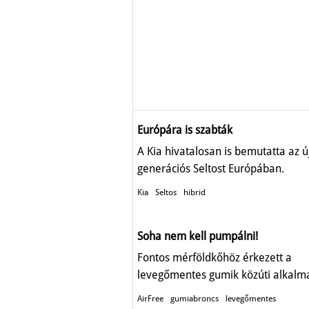
Európára is szabták
A Kia hivatalosan is bemutatta az ú
generációs Seltost Európában.
Kia
Seltos
hibrid
Soha nem kell pumpálni!
Fontos mérföldkőhöz érkezett a
levegőmentes gumik közúti alkalm
AirFree
gumiabroncs
levegőmentes