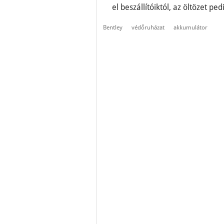
el beszállítóiktól, az öltözet p
Bentley
védőruházat
akkumulátor