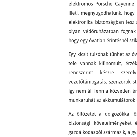
elektromos Porsche Cayenne p
illeti, megnyugodhatunk, hogy 
elektronika biztonságban lesz 
olyan védőruházatban fognak
hogy egy óvatlan érintésnél szi
Egy kicsit túlzónak tűnhet az 
tele vannak kifinomult, érz
rendszerint készre szerel
vezetőtámogatás, szenzorok stb
így nem áll fenn a közvetlen ér
munkaruhát az akkumulátorok ös
Az öltözetet a dolgozókkal 
biztonsági követelményeket 
gazdálkodásból származik, a gy