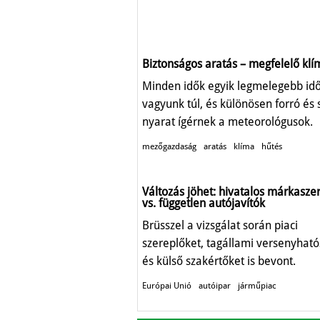
Biztonságos aratás – megfelelő klí
Minden idők egyik legmelegebb id
vagyunk túl, és különösen forró és 
nyarat ígérnek a meteorológusok.
mezőgazdaság
aratás
klíma
hűtés
Változás jöhet: hivatalos márkasze
vs. független autójavítók
Brüsszel a vizsgálat során piaci
szereplőket, tagállami versenyhat
és külső szakértőket is bevont.
Európai Unió
autóipar
járműpiac