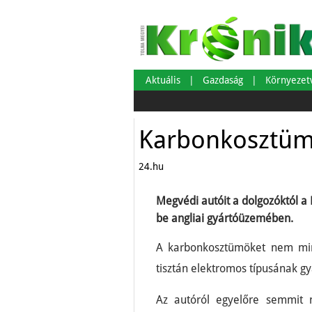
Aktuális
Gazdaság
Környeze
Karbonkosztü
24.hu
Megvédi autóit a dolgozóktól a 
be angliai gyártóüzemében.
A karbonkosztümöket nem mind
tisztán elektromos típusának g
Az autóról egyelőre semmit n