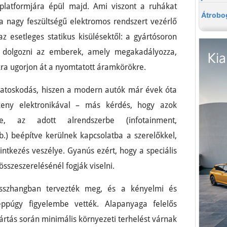
latformjára épül majd. Ami viszont a ruhákat
a nagy feszültségű elektromos rendszert vezérlő
az esetleges statikus kisülésektől: a gyártósoron
 dolgozni az emberek, amely megakadályozza,
kra ugorjon át a nyomtatott áramkörökre.
óvatoskodás, hiszen a modern autók már évek óta
ékeny elektronikával – más kérdés, hogy azok
ve, az adott alrendszerbe (infotainment,
.) beépítve kerülnek kapcsolatba a szerelőkkel,
intkezés veszélye. Gyanús ezért, hogy a speciális
szeszerelésénél fogják viselni.
összhangban tervezték meg, és a kényelmi és
éppúgy figyelembe vették. Alapanyaga felelős
ártás során minimális környezeti terhelést várnak