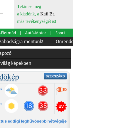
Tekintse meg
a kiadónk, a
Kafi Bt.
más tevékenységét is!
-Életmód
Autó-Motor
Sport
ágra mentünk!
Önrendelkezés és szürkebarát
Európ
lapozó
yvilág képekben