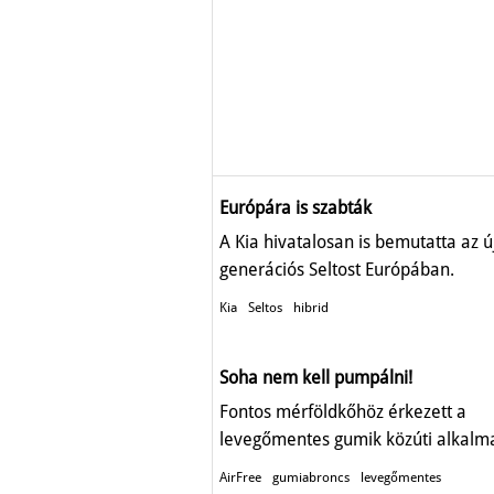
Európára is szabták
A Kia hivatalosan is bemutatta az ú
generációs Seltost Európában.
Kia
Seltos
hibrid
Soha nem kell pumpálni!
Fontos mérföldkőhöz érkezett a
levegőmentes gumik közúti alkalm
AirFree
gumiabroncs
levegőmentes