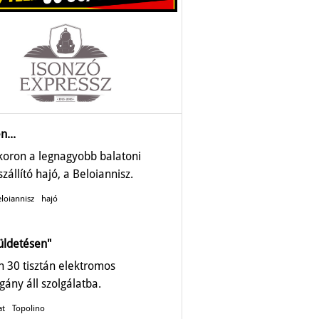
n...
ykoron a legnagyobb balatoni
zállító hajó, a Beloiannisz.
loiannisz
hajó
üldetésen"
 30 tisztán elektromos
gány áll szolgálatba.
at
Topolino