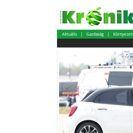
Aktuális
Gazdaság
Környeze