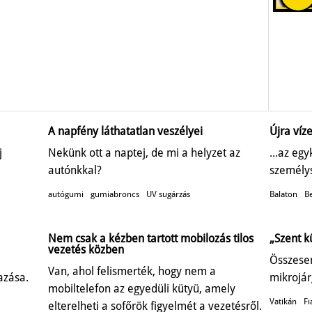
A napfény láthatatlan veszélyei
Újra víze
j
Nekünk ott a naptej, de mi a helyzet az
...az eg
autónkkal?
személys
autógumi
gumiabroncs
UV sugárzás
Balaton
Be
Nem csak a kézben tartott mobilozás tilos
„Szent k
vezetés közben
Összesen
Van, ahol felismerték, hogy nem a
azása.
mikrojár
mobiltelefon az egyedüli kütyü, amely
Vatikán
Fi
elterelheti a sofőrök figyelmét a vezetésről.