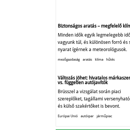
Biztonságos aratás – megfelelő klí
Minden idők egyik legmelegebb id
vagyunk túl, és különösen forró és 
nyarat ígérnek a meteorológusok.
mezőgazdaság
aratás
klíma
hűtés
Változás jöhet: hivatalos márkasze
vs. független autójavítók
Brüsszel a vizsgálat során piaci
szereplőket, tagállami versenyhat
és külső szakértőket is bevont.
Európai Unió
autóipar
járműpiac