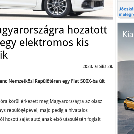
gyarországra hozatott
, egy elektromos kis
ik
2023. árpilis 28.
erenc Nemzetközi Repülőtéren egy Fiat 500X-ba ült
 óra körül érkezett meg Magyarországra az olasz
ways repülőgépével, majd pedig a hivatalos
l hozott saját autójának első utasülésén foglalt