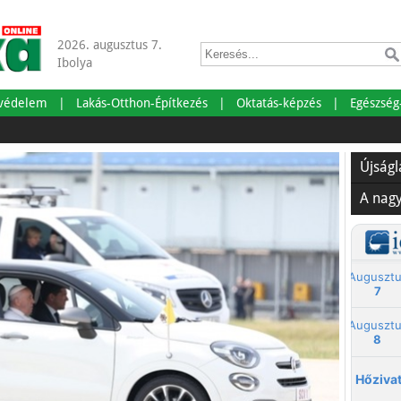
2026. augusztus 7.
Ibolya
tvédelem
Lakás-Otthon-Építkezés
Oktatás-képzés
Egészség
Szabads
Újság
A nag