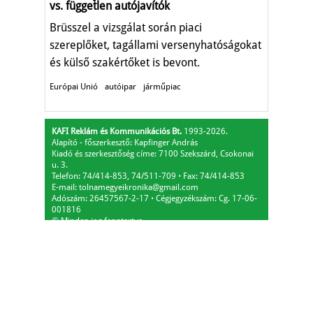
vs. független autójavítók
Brüsszel a vizsgálat során piaci
szereplőket, tagállami versenyhatóságokat
és külső szakértőket is bevont.
Európai Unió
autóipar
járműpiac
KAFI Reklám és Kommunikációs Bt.
1993-2026.
Alapító - főszerkesztő: Kapfinger András
Kiadó és szerkesztőség címe: 7100 Szekszárd, Csokonai
u. 3.
Telefon: 74/414-853, 74/511-709
⋅
Fax: 74/414-853
E-mail:
tolnamegyeikronika@gmail.com
Adószám: 26457567-2-17
⋅
Cégjegyzékszám: Cg. 17-06-
001816
© Minden jog fenntartva.