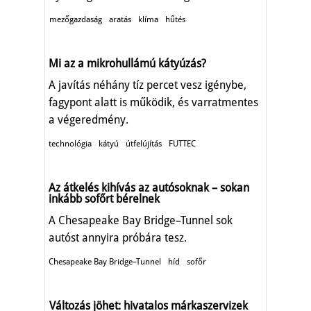
mezőgazdaság
aratás
klíma
hűtés
Mi az a mikrohullámú kátyúzás?
A javítás néhány tíz percet vesz igénybe,
fagypont alatt is működik, és varratmentes
a végeredmény.
technológia
kátyú
útfelújítás
FUTTEC
Az átkelés kihívás az autósoknak – sokan
inkább sofőrt bérelnek
A Chesapeake Bay Bridge–Tunnel sok
autóst annyira próbára tesz.
Chesapeake Bay Bridge–Tunnel
híd
sofőr
Változás jöhet: hivatalos márkaszervizek