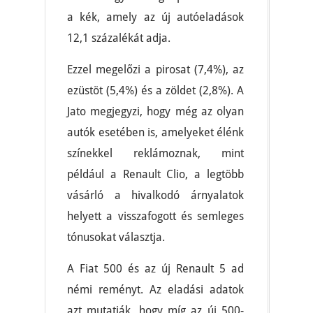
a kék, amely az új autóeladások
12,1 százalékát adja.
Ezzel megelőzi a pirosat (7,4%), az
ezüstöt (5,4%) és a zöldet (2,8%). A
Jato megjegyzi, hogy még az olyan
autók esetében is, amelyeket élénk
színekkel reklámoznak, mint
például a Renault Clio, a legtöbb
vásárló a hivalkodó árnyalatok
helyett a visszafogott és semleges
tónusokat választja.
A Fiat 500 és az új Renault 5 ad
némi reményt. Az eladási adatok
azt mutatják, hogy míg az új 500-