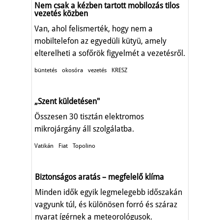
Nem csak a kézben tartott mobilozás tilos
vezetés közben
Van, ahol felismerték, hogy nem a
mobiltelefon az egyedüli kütyü, amely
elterelheti a sofőrök figyelmét a vezetésről.
büntetés
okosóra
vezetés
KRESZ
„Szent küldetésen"
Összesen 30 tisztán elektromos
mikrojárgány áll szolgálatba.
Vatikán
Fiat
Topolino
Biztonságos aratás – megfelelő klíma
Minden idők egyik legmelegebb időszakán
vagyunk túl, és különösen forró és száraz
nyarat ígérnek a meteorológusok.