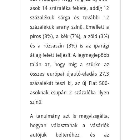
asok 14 százaléka fekete, addig 12
százalékuk sárga és további 12
százalékuk arany színű. Emellett a
piros (8%), a kék (7%), a zöld (3%)
és a rózsaszín (3%) is az iparági
átlag felett teljesít. A legmeglepőbb
talán az, hogy míg a szürke az
összes európai újautó-eladás 27,3
százalékát teszi ki, az új Fiat 500-
asoknak csupán 2 százaléka ilyen
színű.
A tanulmány azt is megvizsgálta,
hogyan választanak a vásárlók
autójuk belteréhez, és az