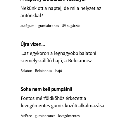
Nekünk ott a naptej, de mi a helyzet az
autónkkal?
autógumi
gumiabroncs
UV sugárzás
Újra vízen...
...az egykoron a legnagyobb balatoni
személyszállító hajó, a Beloiannisz.
Balaton
Beloiannisz
hajó
Soha nem kell pumpálni!
Fontos mérföldkőhöz érkezett a
levegőmentes gumik közúti alkalmazása.
AirFree
gumiabroncs
levegőmentes