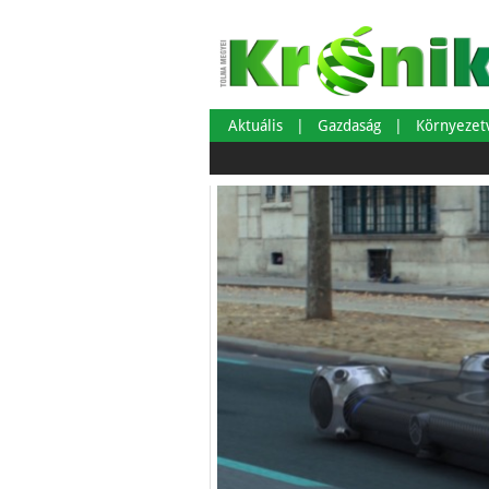
Aktuális
Gazdaság
Környeze