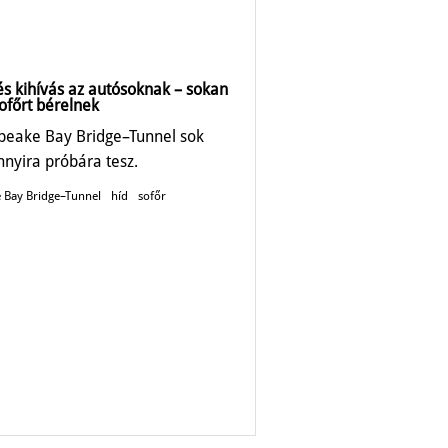
és kihívás az autósoknak – sokan
ofőrt bérelnek
peake Bay Bridge–Tunnel sok
nnyira próbára tesz.
 Bay Bridge–Tunnel
híd
sofőr