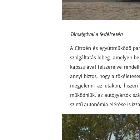
Társalgóval a fedélzetén
A Citroën és együttműködő part
szolgáltatás lebeg, amelyen be
kapszulával felszerelve rendel
annyi biztos, hogy a tökéletes
megjelenni az utakon, hiszen 
működniük, az autógyártók sz
szintű autonómia elérése is izzas