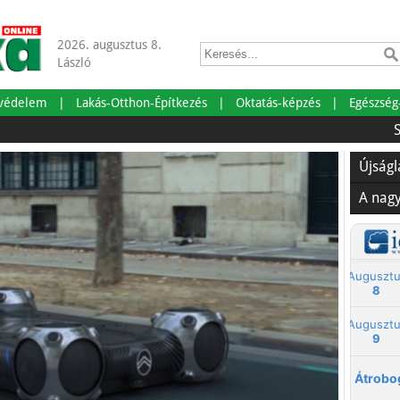
2026. augusztus 8.
László
tvédelem
Lakás-Otthon-Építkezés
Oktatás-képzés
Egészség
Szabadság
Újság
A nag