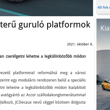
sterű guruló platformok
2021. október 8.
san cserélgetni lehetne a legkülönbözőbb módon
.
vezető platformmal reformálná meg a városi
szerint egy moduláris rendszeren belül a speciális
tni lehetne a legkülönbözőbb módon kialakított
ia autógyártó az Accor szállodakonglomerátummal
oglalkozó, JCDecaux nevű céggel közösen dolgozta