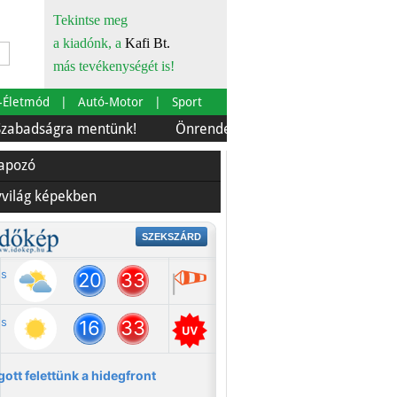
Tekintse meg
a kiadónk, a
Kafi Bt.
más tevékenységét is!
-Életmód
Autó-Motor
Sport
ra mentünk!
Önrendelkezés és szürkebarát
Európára
lapozó
yvilág képekben