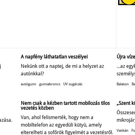
A napfény láthatatlan veszélyei
Újra víze
j
Nekünk ott a naptej, de mi a helyzet az
...az eg
autónkkal?
személys
autógumi
gumiabroncs
UV sugárzás
Balaton
Be
Nem csak a kézben tartott mobilozás tilos
„Szent k
vezetés közben
Összesen
Van, ahol felismerték, hogy nem a
azása.
mikrojár
mobiltelefon az egyedüli kütyü, amely
Vatikán
Fi
elterelheti a sofőrök figyelmét a vezetésről.