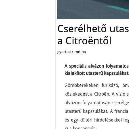
Cserélhető uta
a Citroëntől
gyartastrend.hu
A speciális alvázon folyamato
kialakított utasterű kapszulákat
Gömbkerekeken furikázó, ön
közlekedést a Citroën. A vízió 
alvázon folyamatosan cserélge
utasterű kapszulákat. A franc
és egy kültéri hirdetésekkel f
ki a koncepciót.