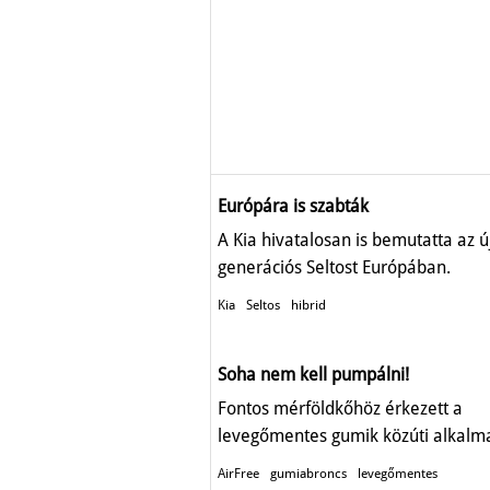
Európára is szabták
A Kia hivatalosan is bemutatta az ú
generációs Seltost Európában.
Kia
Seltos
hibrid
Soha nem kell pumpálni!
Fontos mérföldkőhöz érkezett a
levegőmentes gumik közúti alkalm
AirFree
gumiabroncs
levegőmentes