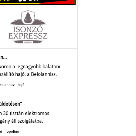
n...
ykoron a legnagyobb balatoni
zállító hajó, a Beloiannisz.
loiannisz
hajó
üldetésen"
 30 tisztán elektromos
gány áll szolgálatba.
at
Topolino