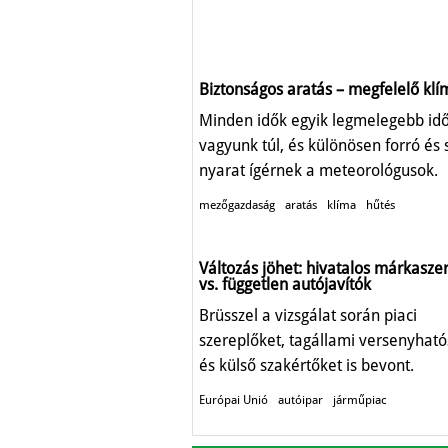
Biztonságos aratás – megfelelő klí
Minden idők egyik legmelegebb id
vagyunk túl, és különösen forró és 
nyarat ígérnek a meteorológusok.
mezőgazdaság
aratás
klíma
hűtés
Változás jöhet: hivatalos márkasze
vs. független autójavítók
Brüsszel a vizsgálat során piaci
szereplőket, tagállami versenyhat
és külső szakértőket is bevont.
Európai Unió
autóipar
járműpiac