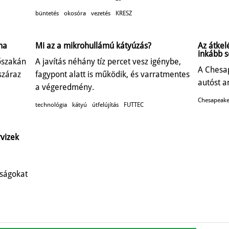
büntetés
okosóra
vezetés
KRESZ
ma
Mi az a mikrohullámú kátyúzás?
Az átkel
inkább s
őszakán
A javítás néhány tíz percet vesz igénybe,
A Chesa
száraz
fagypont alatt is működik, és varratmentes
autóst a
a végeredmény.
Chesapeake
technológia
kátyú
útfelújítás
FUTTEC
rvizek
óságokat