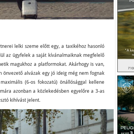
nerei lelki szeme előtt egy, a taxikéhoz hasonló
lül az ügyfelek a saját kívánalmaiknak megfelelő
hetik magukhoz a platformokat. Akárhogy is van,
en önvezető alvázak egy jó ideig még nem fognak
maximális (6-os fokozatú) önállósággal kellene
ámára azonban a közlekedésben egyelőre a 3-as
ztó kihívást jelent.