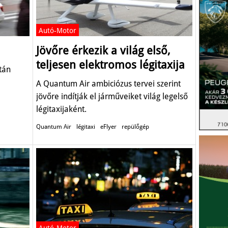
Autó-Motor
Jövőre érkezik a világ első,
teljesen elektromos légitaxija
tán
A Quantum Air ambiciózus tervei szerint
jövőre indítják el járműveiket világ legelső
légitaxijaként.
Quantum Air
légitaxi
eFlyer
repülőgép