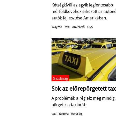
Kétségkívül az egyik legfontosabb
mérföldkövéhez érkezett az auto
autók fejlesztése Amerikában.
Waymo
taxi
önvezető
USA
Gazdaság
Sok az előrepörgetett tax
A problémák a régiek: még mindig
pörgetik a taxiórát.
taxi
taxióra
fuvardíj