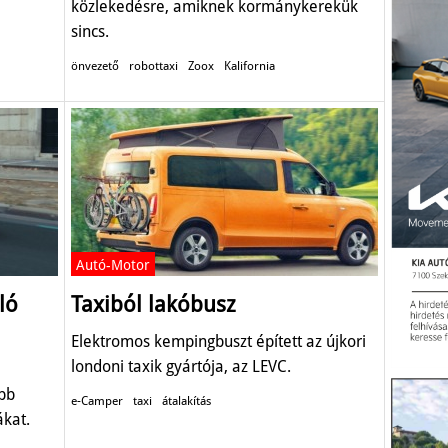
közlekedésre, amiknek kormánykerekük
sincs.
önvezető
robottaxi
Zoox
Kalifornia
Autó-Motor
ló
Taxiból lakóbusz
Elektromos kempingbuszt épített az újkori
londoni taxik gyártója, az LEVC.
őbb
e-Camper
taxi
átalakítás
ákat.