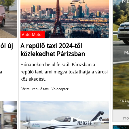
Autó-Motor
ól új
A repülő taxi 2024-től
közlekedhet Párizsban
Hónapokon belül felszáll Párizsban a
 a
repülő taxi, ami megváltoztathatja a városi
közlekedést,
Párizs
repülő taxi
Volocopter