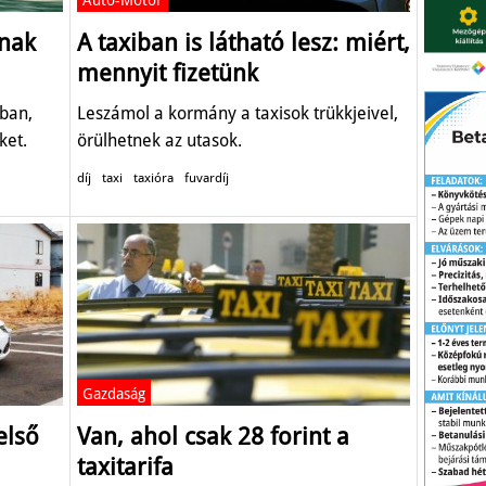
Autó-Motor
anak
A taxiban is látható lesz: miért,
mennyit fizetünk
sban,
Leszámol a kormány a taxisok trükkjeivel,
ket.
örülhetnek az utasok.
díj
taxi
taxióra
fuvardíj
Gazdaság
első
Van, ahol csak 28 forint a
taxitarifa