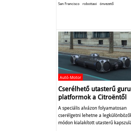
San Francisco
robottaxi
önvezető
Autó-Motor
Cserélhető utasterű guru
platformok a Citroëntől
A speciális alvázon folyamatosan
cserélgetni lehetne a legkülönböz
módon kialakított utasterű kapszul