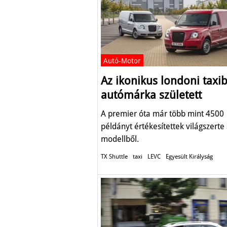
Autó-Motor
Az ikonikus londoni taxib
autómárka született
A premier óta már több mint 4500
példányt értékesítettek világszerte
modellből.
TX Shuttle
taxi
LEVC
Egyesült Királyság