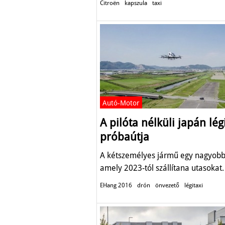
Citroën
kapszula
taxi
Autó-Motor
A pilóta nélküli japán lég
próbaútja
A kétszemélyes jármű egy nagyobb
amely 2023-tól szállítana utasokat.
EHang 2016
drón
önvezető
légitaxi