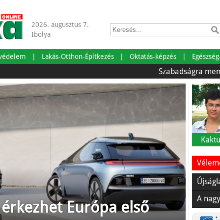
2026. augusztus 7.
Ibolya
tvédelem
Lakás-Otthon-Építkezés
Oktatás-képzés
Egészség
Szabadságra mentünk!
Kaktu
Vélemé
Újságl
A nagy
 érkezhet Európa első