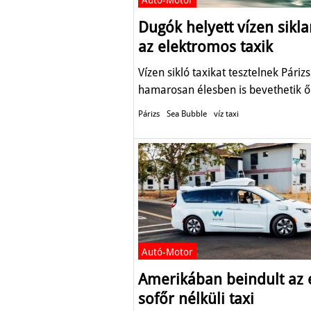
Autó-Motor
Dugók helyett vízen sikl
az elektromos taxik
Vízen sikló taxikat tesztelnek Páriz
hamarosan élesben is bevethetik ő
Párizs
Sea Bubble
víz taxi
Autó-Motor
Amerikában beindult az 
sofőr nélküli taxi