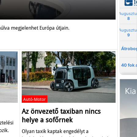
múlva megjelenhet Európa útjain.
Autó-Motor
Az önvezető taxiban nincs
helye a sofőrnek
ztelési
ozik.
Olyan taxik kaptak engedélyt a