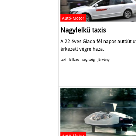
Autó-Motor
Nagylelkű taxis
A 22 éves Giada fél napos autóút u
érkezett végre haza.
taxi
Bilbao
segítség
járvány