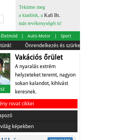
Tekintse meg
a kiadónk, a
Kafi Bt.
más tevékenységét is!
-Életmód
Autó-Motor
Sport
Önrendelkezés és szürkebarát
Európára is szabták
Vakációs őrület
A nyaralás extrém
helyzeteket teremt, nagyon
sokan kalandot, kihívást
sz
keresnek.
ny rovat cikkei
apozó
világ képekben