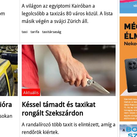
A világon az egyiptomi Kairóban a
nóm
legolcsóbb a taxizás 80 város közül. A lista
másik végén a svájci Zürich áll.
taxi
tarifa
taxitársaság
Aktuális
ióra
Késsel támadt és taxikat
rongált Szekszárdon
 sokan
A randalírozó több taxit is elintézett, amíg a
rendőrök kiértek.