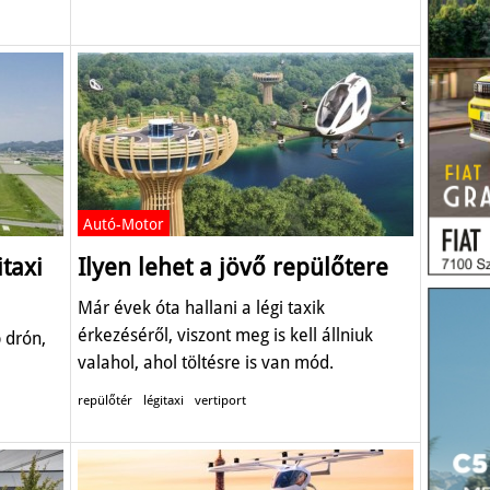
Autó-Motor
itaxi
Ilyen lehet a jövő repülőtere
Már évek óta hallani a légi taxik
érkezéséről, viszont meg is kell állniuk
 drón,
valahol, ahol töltésre is van mód.
repülőtér
légitaxi
vertiport