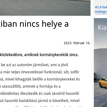
iban nincs helye a
2023. február 16.
 közlekedésre, amiknek kormánykerekük sincs.
 be azt az autonóm járművet, ami a jövő
a már teljes önvezetéssel funkcionál, sőt, sofőr
á, mivel kihagyták belőle a kormánykereket és
ó utasszállító, aminek a formája és a
működéshez illeszkedik és csak távolról hasonlít
á hasonló kialakítású jármű is követheti, mivel