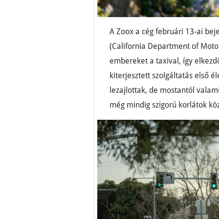
A Zoox a cég februári 13-ai be
(California Department of Motor
embereket a taxival, így elkez
kiterjesztett szolgáltatás első 
lezajlottak, de mostantól vala
még mindig szigorú korlátok köz