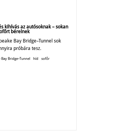
és kihívás az autósoknak – sokan
ofőrt bérelnek
peake Bay Bridge–Tunnel sok
nnyira próbára tesz.
 Bay Bridge–Tunnel
híd
sofőr