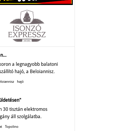
n...
ykoron a legnagyobb balatoni
zállító hajó, a Beloiannisz.
loiannisz
hajó
üldetésen"
 30 tisztán elektromos
gány áll szolgálatba.
at
Topolino