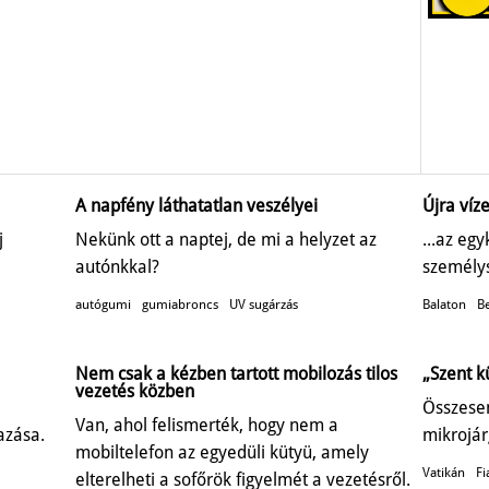
A napfény láthatatlan veszélyei
Újra víze
j
Nekünk ott a naptej, de mi a helyzet az
...az eg
autónkkal?
személys
autógumi
gumiabroncs
UV sugárzás
Balaton
Be
Nem csak a kézben tartott mobilozás tilos
„Szent k
vezetés közben
Összesen
Van, ahol felismerték, hogy nem a
azása.
mikrojár
mobiltelefon az egyedüli kütyü, amely
Vatikán
Fi
elterelheti a sofőrök figyelmét a vezetésről.