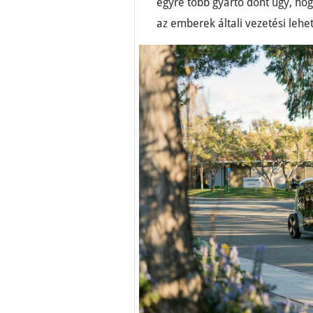
egyre több gyártó dönt úgy, hog
az emberek általi vezetési lehe