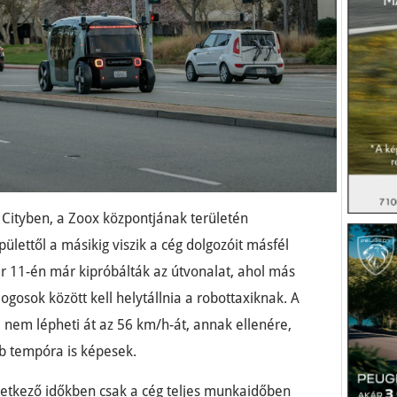
r Cityben, a Zoox központjának területén
ülettől a másikig viszik a cég dolgozóit másfél
ár 11-én már kipróbálták az útvonalat, ahol más
gosok között kell helytállnia a robottaxiknak. A
nem lépheti át az 56 km/h-át, annak ellenére,
b tempóra is képesek.
vetkező időkben csak a cég teljes munkaidőben