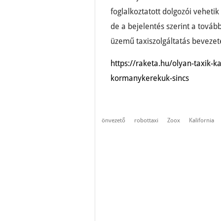
foglalkoztatott dolgozói vehetik
de a bejelentés szerint a tová
üzemű taxiszolgáltatás bevezeté
https://raketa.hu/olyan-taxik-
kormanykerekuk-sincs
önvezető
robottaxi
Zoox
Kalifornia