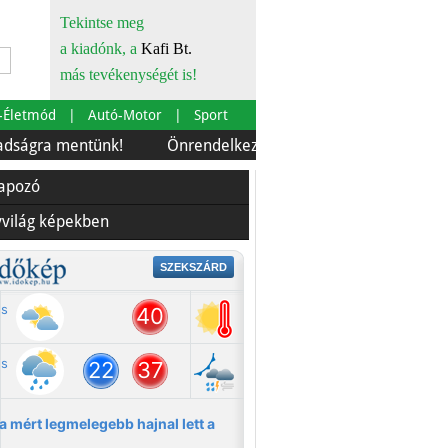
Tekintse meg
a kiadónk, a
Kafi Bt.
más tevékenységét is!
-Életmód
Autó-Motor
Sport
mentünk!
Önrendelkezés és szürkebarát
Európára is
lapozó
yvilág képekben