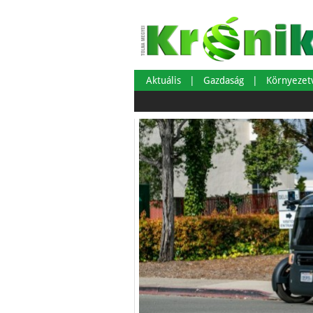
Aktuális
Gazdaság
Környeze