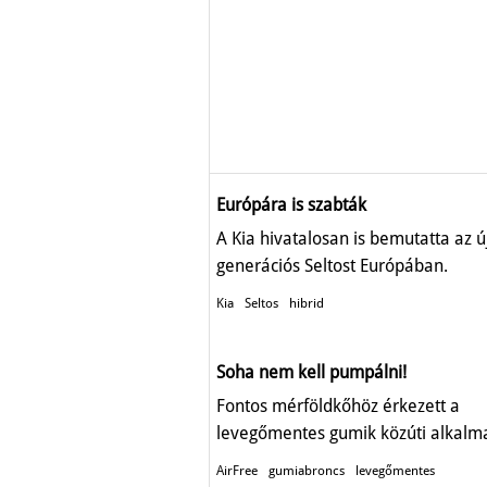
Európára is szabták
A Kia hivatalosan is bemutatta az ú
generációs Seltost Európában.
Kia
Seltos
hibrid
Soha nem kell pumpálni!
Fontos mérföldkőhöz érkezett a
levegőmentes gumik közúti alkalm
AirFree
gumiabroncs
levegőmentes