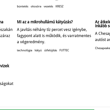
büntetés
okosóra
vezetés
KRESZ
ma
Mi az a mikrohullámú kátyúzás?
Az átkel
inkább s
őszakán
A javítás néhány tíz percet vesz igénybe,
A Chesa
száraz
fagypont alatt is működik, és varratmentes
autóst a
a végeredmény.
Chesapeake
technológia
kátyú
útfelújítás
FUTTEC
rvizek
óságokat