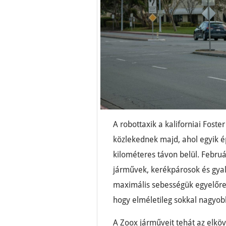
A robottaxik a kaliforniai Foste
közlekednek majd, ahol egyik ép
kilométeres távon belül. Febru
járművek, kerékpárosok és gyalo
maximális sebességük egyelőre 
hogy elméletileg sokkal nagyob
A Zoox járműveit tehát az elkö