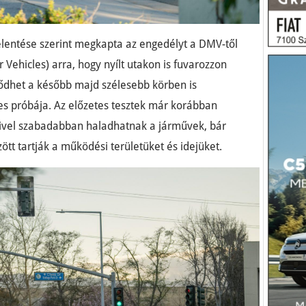
jelentése szerint megkapta az engedélyt a DMV-től
 Vehicles) arra, hogy nyílt utakon is fuvarozzon
dődhet a később majd szélesebb körben is
éles próbája. Az előzetes tesztek már korábban
mivel szabadabban haladhatnak a járművek, bár
ött tartják a működési területüket és idejüket.