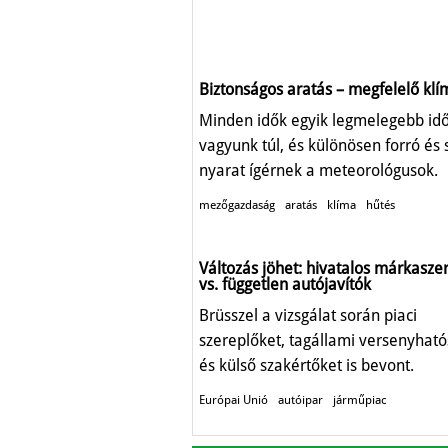
Biztonságos aratás – megfelelő klí
Minden idők egyik legmelegebb id
vagyunk túl, és különösen forró és 
nyarat ígérnek a meteorológusok.
mezőgazdaság
aratás
klíma
hűtés
Változás jöhet: hivatalos márkasze
vs. független autójavítók
Brüsszel a vizsgálat során piaci
szereplőket, tagállami versenyhat
és külső szakértőket is bevont.
Európai Unió
autóipar
járműpiac