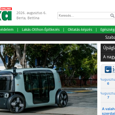
2026. augusztus 6.
Berta, Bettina
tvédelem
Lakás-Otthon-Építkezés
Oktatás-képzés
Egészség
Szabadságra 
Újság
A nag