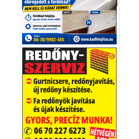
Autó-Motor
Hónapokon belül felszáll Párizsban a
repülő taxi, ami megváltoztathatja a városi
közlekedést,
Párizs
repülő taxi
Volocopter
Vakációs őrület
A nyaralás extrém
helyzeteket teremt, nagyon
sokan kalandot, kihívást
Kaktusz
keresnek.
Vélemény rovat cikkei
Újságlapozó
A nagyvilág képekben