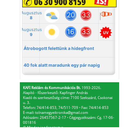
KAFI Reklám és Kommunikációs Bt.
1993-2026.
Alapító - főszerkesztő: Kapfinger András
Kiadó és szerkesztőség címe: 7100 Szekszárd, Csokonai
u. 3.
Telefon: 74/414-853, 74/511-709
⋅
Fax: 74/414-853
E-mail:
tolnamegyeikronika@gmail.com
Adószám: 26457567-2-17
⋅
Cégjegyzékszám: Cg. 17-06-
001816
© Minden jog fenntartva.