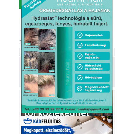
MENÜ
2026. augusztus 8.
László
Tekintse meg
a kiadónk, a
Kafi Bt.
más tevékenységét is!
A repülő taxi 2024-
től közlekedhet
Párizsban