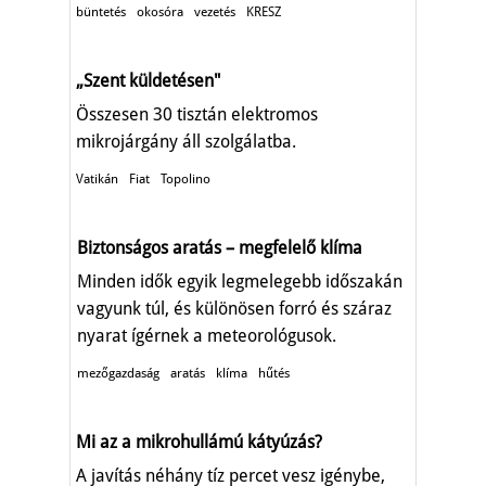
büntetés
okosóra
vezetés
KRESZ
„Szent küldetésen"
Összesen 30 tisztán elektromos
mikrojárgány áll szolgálatba.
Vatikán
Fiat
Topolino
Biztonságos aratás – megfelelő klíma
Minden idők egyik legmelegebb időszakán
vagyunk túl, és különösen forró és száraz
nyarat ígérnek a meteorológusok.
mezőgazdaság
aratás
klíma
hűtés
Mi az a mikrohullámú kátyúzás?
A javítás néhány tíz percet vesz igénybe,