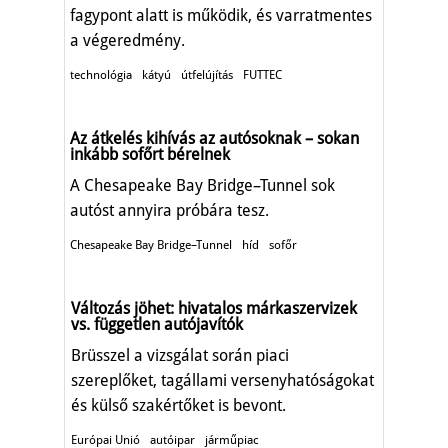
fagypont alatt is működik, és varratmentes
a végeredmény.
technológia
kátyú
útfelújítás
FUTTEC
Az átkelés kihívás az autósoknak – sokan
inkább sofőrt bérelnek
A Chesapeake Bay Bridge–Tunnel sok
autóst annyira próbára tesz.
Chesapeake Bay Bridge–Tunnel
híd
sofőr
Változás jöhet: hivatalos márkaszervizek
vs. független autójavítók
Brüsszel a vizsgálat során piaci
szereplőket, tagállami versenyhatóságokat
és külső szakértőket is bevont.
Európai Unió
autóipar
járműpiac