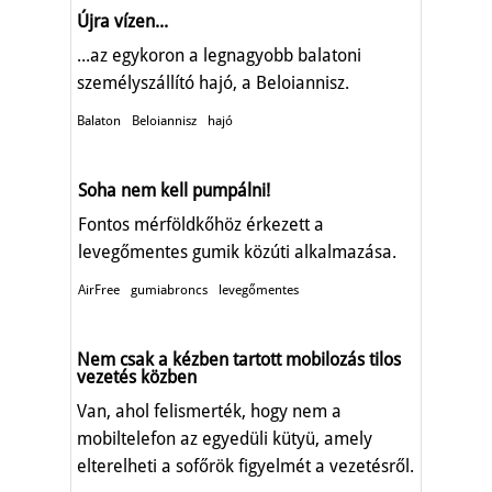
Újra vízen...
...az egykoron a legnagyobb balatoni
személyszállító hajó, a Beloiannisz.
Balaton
Beloiannisz
hajó
Soha nem kell pumpálni!
Fontos mérföldkőhöz érkezett a
levegőmentes gumik közúti alkalmazása.
AirFree
gumiabroncs
levegőmentes
Nem csak a kézben tartott mobilozás tilos
vezetés közben
Van, ahol felismerték, hogy nem a
mobiltelefon az egyedüli kütyü, amely
elterelheti a sofőrök figyelmét a vezetésről.