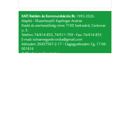
KAFI Reklám és Kommunikációs Bt.
1993-2026.
Alapító - főszerkesztő: Kapfinger András
Kiadó és szerkesztőség címe: 7100 Szekszárd, Csokonai
u. 3.
Telefon: 74/414-853, 74/511-709
⋅
Fax: 74/414-853
E-mail:
tolnamegyeikronika@gmail.com
Adószám: 26457567-2-17
⋅
Cégjegyzékszám: Cg. 17-06-
001816
© Minden jog fenntartva.