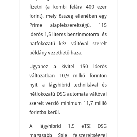
fizetni (a kombi felára 400 ezer
forint), mely összeg ellenében egy
Prime alapfelszereltségű, 115
lóerős 1,5 literes benzinmotorral és
hatfokozatú kézi váltóval szerelt
példány vezethető haza.
Ugyanez a kivitel 150 lóerős
változatban 10,9 millió forinton
nyit, a lágyhibrid technikával és
hétfokozatú DSG automata váltóval
szerelt verzió minimum 11,7 millió
forintba kerül.
A lágyhibrid 1.5 eTSI DSG
magasabb Stíle felszereltséggel