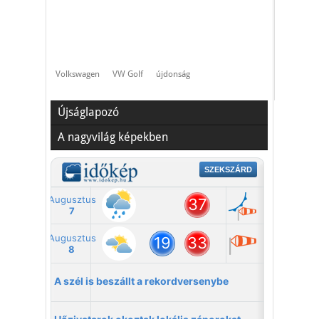
Volkswagen
VW Golf
újdonság
Újságlapozó
A nagyvilág képekben