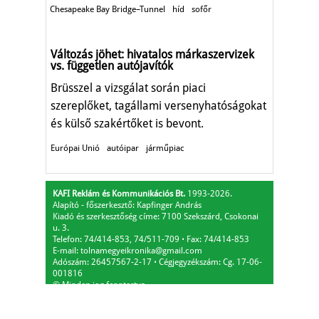
Chesapeake Bay Bridge–Tunnel
híd
sofőr
Változás jöhet: hivatalos márkaszervizek
vs. független autójavítók
Brüsszel a vizsgálat során piaci
szereplőket, tagállami versenyhatóságokat
és külső szakértőket is bevont.
Európai Unió
autóipar
járműpiac
KAFI Reklám és Kommunikációs Bt.
1993-2026.
Alapító - főszerkesztő: Kapfinger András
Kiadó és szerkesztőség címe: 7100 Szekszárd, Csokonai
u. 3.
Telefon: 74/414-853, 74/511-709
⋅
Fax: 74/414-853
E-mail:
tolnamegyeikronika@gmail.com
Adószám: 26457567-2-17
⋅
Cégjegyzékszám: Cg. 17-06-
001816
© Minden jog fenntartva.