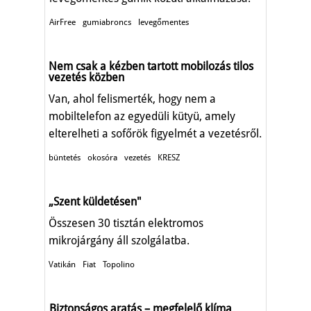
AirFree
gumiabroncs
levegőmentes
Nem csak a kézben tartott mobilozás tilos
vezetés közben
Van, ahol felismerték, hogy nem a
mobiltelefon az egyedüli kütyü, amely
elterelheti a sofőrök figyelmét a vezetésről.
büntetés
okosóra
vezetés
KRESZ
„Szent küldetésen"
Összesen 30 tisztán elektromos
mikrojárgány áll szolgálatba.
Vatikán
Fiat
Topolino
Biztonságos aratás – megfelelő klíma