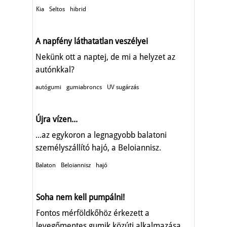
Kia
Seltos
hibrid
A napfény láthatatlan veszélyei
Nekünk ott a naptej, de mi a helyzet az
autónkkal?
autógumi
gumiabroncs
UV sugárzás
Újra vízen...
...az egykoron a legnagyobb balatoni
személyszállító hajó, a Beloiannisz.
Balaton
Beloiannisz
hajó
Soha nem kell pumpálni!
Fontos mérföldkőhöz érkezett a
levegőmentes gumik közúti alkalmazása.