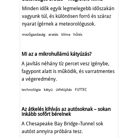
Minden idők egyik legmelegebb időszakán
vagyunk túl, és különösen forró és száraz
nyarat ígérnek a meteorológusok.
mezőgazdaság
aratás
klíma
hűtés
Mi az a mikrohullámú kátyúzás?
A javítás néhány tíz percet vesz igénybe,
fagypont alatt is működik, és varratmentes
a végeredmény.
technológia
kátyú
útfelújítás
FUTTEC
Az átkelés kihívás az autósoknak – sokan
inkább sofőrt bérelnek
A Chesapeake Bay Bridge–Tunnel sok
autóst annyira próbára tesz.