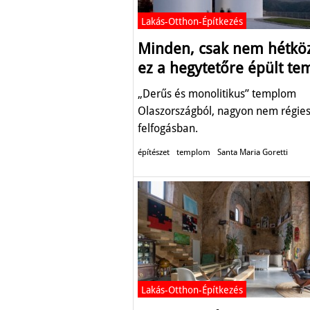
Lakás-Otthon-Építkezés
Minden, csak nem hétkö
ez a hegytetőre épült t
„Derűs és monolitikus” templom
Olaszországból, nagyon nem régie
felfogásban.
építészet
templom
Santa Maria Goretti
Lakás-Otthon-Építkezés