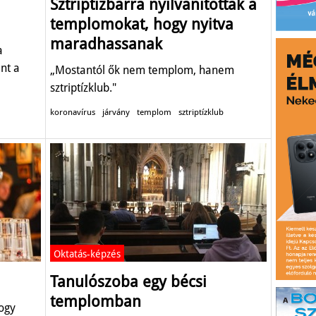
Sztriptízbárrá nyilvánították a
templomokat, hogy nyitva
maradhassanak
a
nt a
„Mostantól ők nem templom, hanem
sztriptízklub."
koronavírus
járvány
templom
sztriptízklub
Oktatás-képzés
Tanulószoba egy bécsi
templomban
hogy