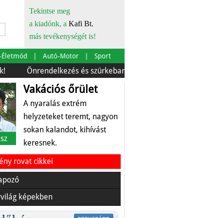
Tekintse meg
a kiadónk, a
Kafi Bt.
más tevékenységét is!
-Életmód
Autó-Motor
Sport
endelkezés és szürkebarát
Európára is szabták
Az é
Vakációs őrület
A nyaralás extrém
helyzeteket teremt, nagyon
sokan kalandot, kihívást
sz
keresnek.
ny rovat cikkei
apozó
világ képekben