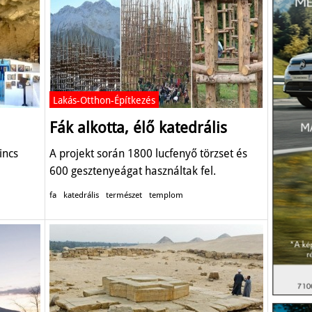
Lakás-Otthon-Építkezés
Fák alkotta, élő katedrális
incs
A projekt során 1800 lucfenyő törzset és
600 gesztenyeágat használtak fel.
fa
katedrális
természet
templom