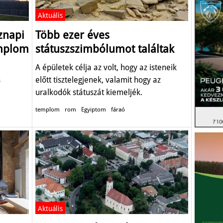
Aktuális
znapi
Több ezer éves
emplom
státuszszimbólumot találtak
A épületek célja az volt, hogy az isteneik
s
előtt tisztelegjenek, valamit hogy az
uralkodók státuszát kiemeljék.
templom
rom
Egyiptom
fáraó
Aktuális