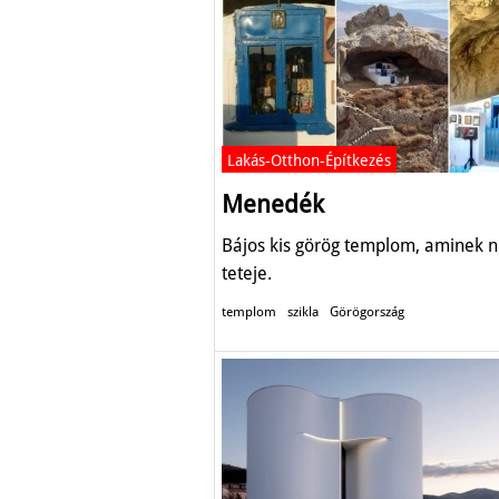
Lakás-Otthon-Építkezés
Menedék
Bájos kis görög templom, aminek n
teteje.
templom
szikla
Görögország