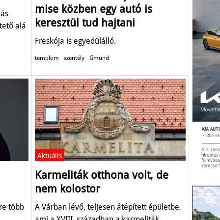
mise közben egy autó is
lás
keresztül tud hajtani
tető alá
Freskója is egyedülálló.
templom
szentély
Gmünd
Aktuális
Karmeliták otthona volt, de
nem kolostor
re több
A Várban lévő, teljesen átépített épületbe,
ami a XVIII. században a karmeliták