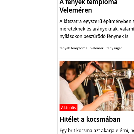
A fények temploma
Veleméren
A látszatra egyszerű építményben 
méreteknek és arányoknak, valami
nyílásokon beszűrődő fénynek is
jelentősége van.
fények temploma
Velemér
fénysugár
Aktuális
Hitélet a kocsmában
Egy brit kocsma azt akarja elérni, 