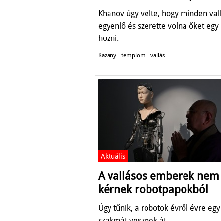
Khanov úgy vélte, hogy minden val
egyenlő és szerette volna őket egy 
hozni.
Kazany
templom
vallás
Aktuális
A vallásos emberek nem
kérnek robotpapokból
Úgy tűnik, a robotok évről évre egy
szakmát vesznek át.