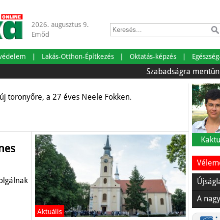
2026. augusztus 9.
Emőd
tvédelem
Lakás-Otthon-Építkezés
Oktatás-képzés
Egészség
Szabadságra mentünk!
Önr
j toronyőre, a 27 éves Neele Fokken.
Kaktu
nes
Vélemé
olgálnak
Újságl
A nagy
Aktuális