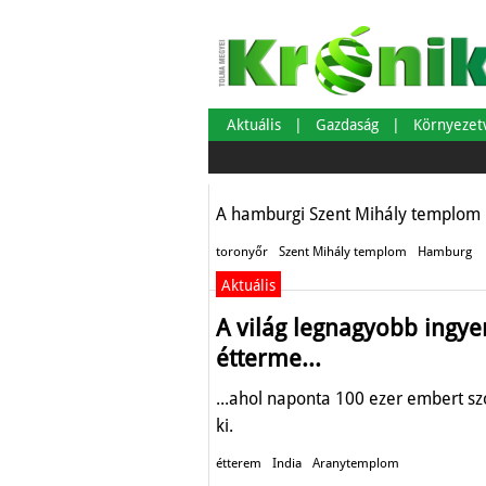
Toronyőr
Aktuális
Gazdaság
Környeze
Aktuális
A hamburgi Szent Mihály templom ú
toronyőr
Szent Mihály templom
Hamburg
Aktuális
A világ legnagyobb ingye
étterme...
...ahol naponta 100 ezer embert sz
ki.
étterem
India
Aranytemplom