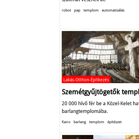
robot
pap
templom
automatizálás
Lakás-Otthon-Építkezés
Szemétgyűjtögetők tem
20 000 hívő fér be a Közel-Kelet h
barlangtemplomába.
Kairo
barlang
templom
építészet