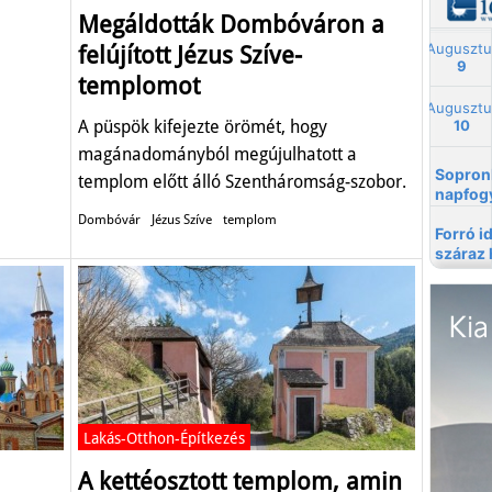
Megáldották Dombóváron a
felújított Jézus Szíve-
templomot
A püspök kifejezte örömét, hogy
magánadományból megújulhatott a
templom előtt álló Szentháromság-szobor.
Dombóvár
Jézus Szíve
templom
Lakás-Otthon-Építkezés
A kettéosztott templom, amin