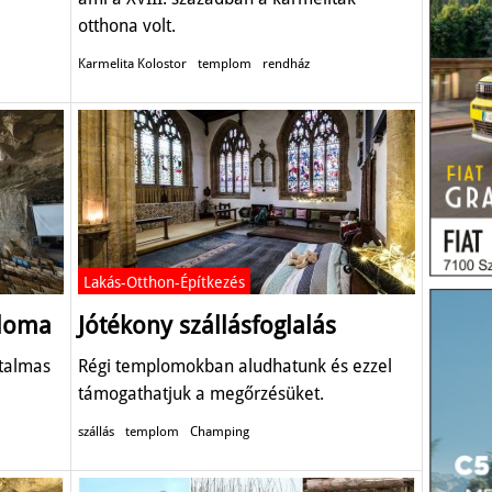
otthona volt.
Karmelita Kolostor
templom
rendház
Lakás-Otthon-Építkezés
ploma
Jótékony szállásfoglalás
atalmas
Régi templomokban aludhatunk és ezzel
támogathatjuk a megőrzésüket.
szállás
templom
Champing