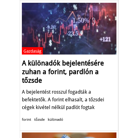
Gazdaság
A különadók bejelentésére
zuhan a forint, pardlón a
tőzsde
A bejelentést rosszul fogadták a
befektetők. A forint elhasalt, a tőzsdei
cégek kivétel nélkül padlót fogtak
csütörtökön.
forint
tőzsde
különadó