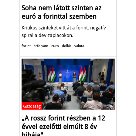
Soha nem látott szinten az
euró a forinttal szemben
Kritikus szinteket vitt át a forint, negatív
spirál a devizapiacokon.
forint
árfolyam
euró
dollár
valuta
Gazdaság
„A rossz forint részben a 12
évvel ezelőtti elmúlt 8 év
hibája"