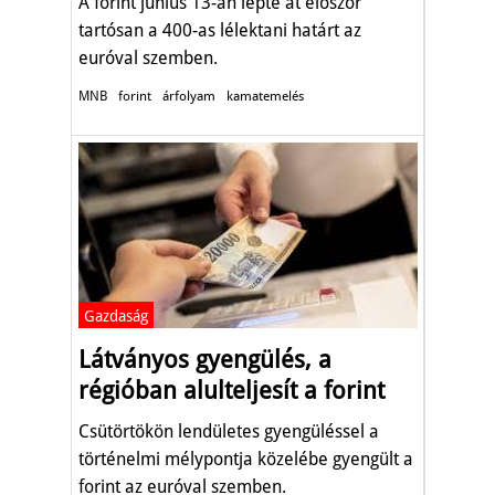
A forint június 13-án lépte át először
tartósan a 400-as lélektani határt az
euróval szemben.
MNB
forint
árfolyam
kamatemelés
Gazdaság
Látványos gyengülés, a
régióban alulteljesít a forint
Csütörtökön lendületes gyengüléssel a
történelmi mélypontja közelébe gyengült a
forint az euróval szemben.