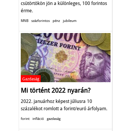
csütörtökön jön a különleges, 100 forintos
érme.
MNB
százforintos
pénz
jubileum
Gazdaság
Mi történt 2022 nyarán?
2022. januárhoz képest júliusra 10
százalékot romlott a forint/euró árfolyam.
forint
infláció
gazdaság