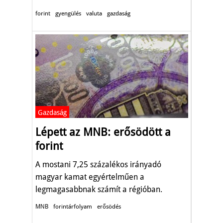
forint
gyengülés
valuta
gazdaság
Gazdaság
Lépett az MNB: erősödött a
forint
A mostani 7,25 százalékos irányadó
magyar kamat egyértelműen a
legmagasabbnak számít a régióban.
MNB
forintárfolyam
erősödés