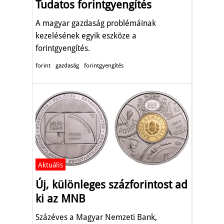
Tudatos forintgyengítés
A magyar gazdaság problémáinak
kezelésének egyik eszköze a
forintgyengítés.
forint
gazdaság
forintgyengítés
Aktuális
Új, különleges százforintost ad
ki az MNB
Százéves a Magyar Nemzeti Bank,