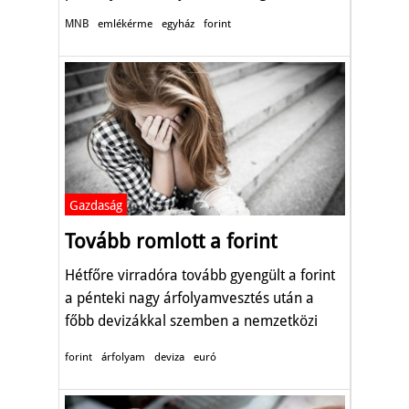
MNB
emlékérme
egyház
forint
Gazdaság
Tovább romlott a forint
Hétfőre virradóra tovább gyengült a forint
a pénteki nagy árfolyamvesztés után a
főbb devizákkal szemben a nemzetközi
devizapiacon.
forint
árfolyam
deviza
euró