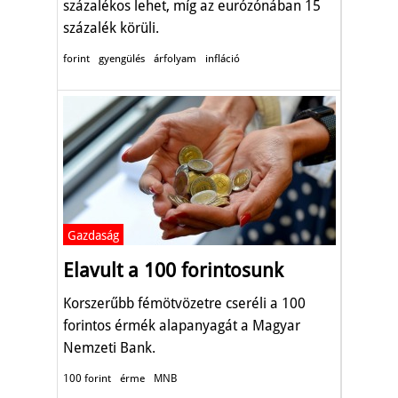
százalékos lehet, míg az eurózónában 15
százalék körüli.
forint
gyengülés
árfolyam
infláció
Gazdaság
Elavult a 100 forintosunk
Korszerűbb fémötvözetre cseréli a 100
forintos érmék alapanyagát a Magyar
Nemzeti Bank.
100 forint
érme
MNB