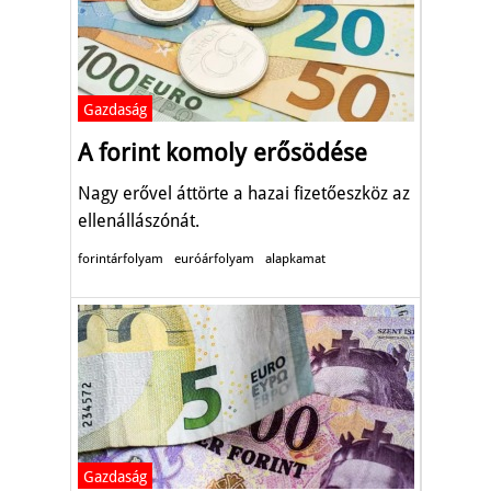
Gazdaság
A forint komoly erősödése
Nagy erővel áttörte a hazai fizetőeszköz az
ellenállászónát.
forintárfolyam
euróárfolyam
alapkamat
Gazdaság