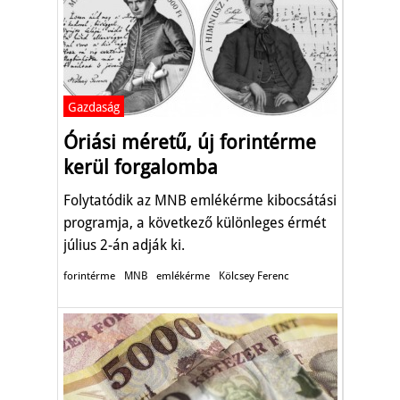
Gazdaság
Óriási méretű, új forintérme
kerül forgalomba
Folytatódik az MNB emlékérme kibocsátási
programja, a következő különleges érmét
július 2-án adják ki.
forintérme
MNB
emlékérme
Kölcsey Ferenc