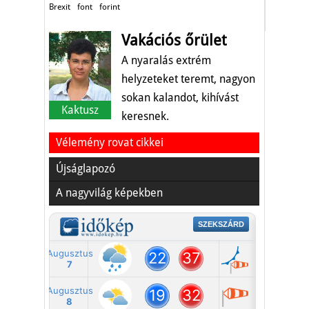
Brexit
font
forint
Vakációs őrület
A nyaralás extrém
helyzeteket teremt, nagyon
sokan kalandot, kihívást
Kaktusz
keresnek.
Vélemény rovat cikkei
Újságlapozó
A nagyvilág képekben