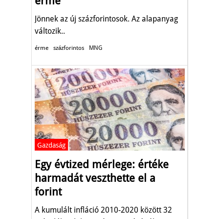
érme
Jönnek az új százforintosok. Az alapanyag
változik..
érme
százforintos
MNG
Gazdaság
Egy évtized mérlege: értéke
harmadát veszthette el a
forint
A kumulált infláció 2010-2020 között 32