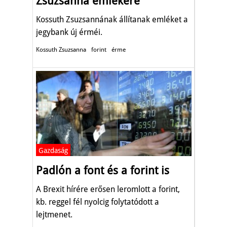
Zsuzsanna emlékére
Kossuth Zsuzsannának állítanak emléket a
jegybank új érméi.
Kossuth Zsuzsanna
forint
érme
Gazdaság
Padlón a font és a forint is
A Brexit hírére erősen leromlott a forint,
kb. reggel fél nyolcig folytatódott a
lejtmenet.