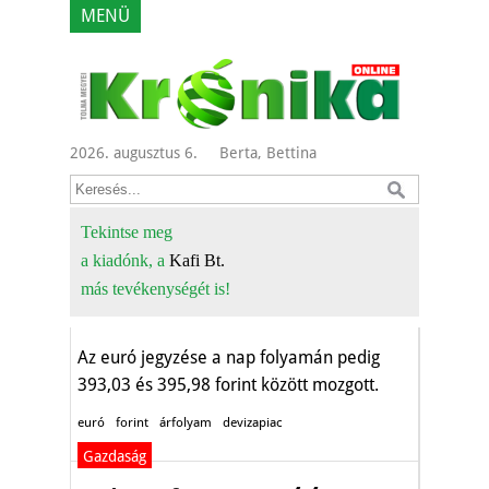
MENÜ
2026. augusztus 6.
Berta, Bettina
Váratlan fordulat a
devizapiacon,
Tekintse meg
a kiadónk, a
Kafi Bt.
feltámadt a forint
más tevékenységét is!
Gazdaság
Az euró jegyzése a nap folyamán pedig
393,03 és 395,98 forint között mozgott.
euró
forint
árfolyam
devizapiac
Gazdaság