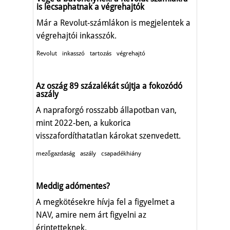
is lecsaphatnak a végrehajtók
Már a Revolut-számlákon is megjelentek a
végrehajtói inkasszók.
Revolut
inkasszó
tartozás
végrehajtó
Az oszág 89 százalékát sújtja a fokozódó
aszály
A napraforgó rosszabb állapotban van,
mint 2022-ben, a kukorica
visszafordíthatatlan károkat szenvedett.
mezőgazdaság
aszály
csapadékhiány
Meddig adómentes?
A megkötésekre hívja fel a figyelmet a
NAV, amire nem árt figyelni az
érintetteknek.