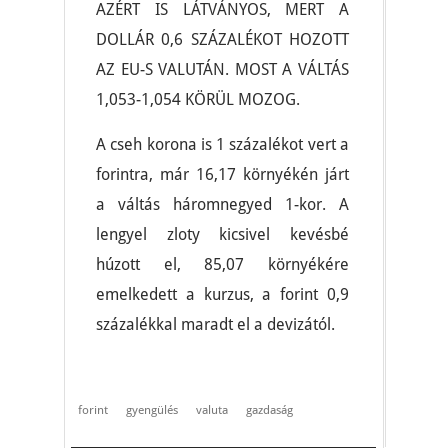
AZÉRT IS LÁTVÁNYOS, MERT A
DOLLÁR 0,6 SZÁZALÉKOT HOZOTT
AZ EU-S VALUTÁN. MOST A VÁLTÁS
1,053-1,054 KÖRÜL MOZOG.
A cseh korona is 1 százalékot vert a
forintra, már 16,17 környékén járt
a váltás háromnegyed 1-kor. A
lengyel zloty kicsivel kevésbé
húzott el, 85,07 környékére
emelkedett a kurzus, a forint 0,9
százalékkal maradt el a devizától.
forint
gyengülés
valuta
gazdaság