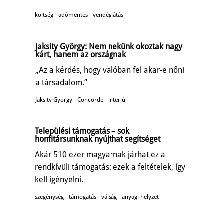
költség
adómentes
vendéglátás
Jaksity György: Nem nekünk okoztak nagy
kárt, hanem az országnak
„Az a kérdés, hogy valóban fel akar-e nőni
a társadalom.”
Jaksity György
Concorde
interjú
Települési támogatás – sok
honfitársunknak nyújthat segítséget
Akár 510 ezer magyarnak járhat ez a
rendkívüli támogatás: ezek a feltételek, így
kell igényelni.
szegénység
támogatás
válság
anyagi helyzet