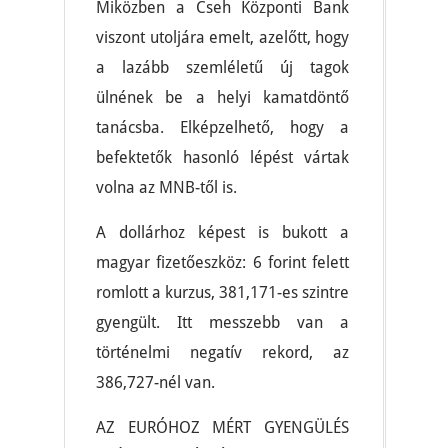
Miközben a Cseh Központi Bank
viszont utoljára emelt, azelőtt, hogy
a lazább szemléletű új tagok
ülnének be a helyi kamatdöntő
tanácsba. Elképzelhető, hogy a
befektetők hasonló lépést vártak
volna az MNB-től is.
A dollárhoz képest is bukott a
magyar fizetőeszköz: 6 forint felett
romlott a kurzus, 381,171-es szintre
gyengült. Itt messzebb van a
történelmi negatív rekord, az
386,727-nél van.
AZ EURÓHOZ MÉRT GYENGÜLÉS