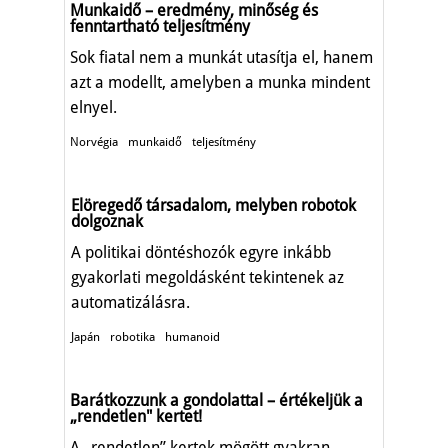
Munkaidő – eredmény, minőség és
fenntartható teljesítmény
Sok fiatal nem a munkát utasítja el, hanem
azt a modellt, amelyben a munka mindent
elnyel.
Norvégia
munkaidő
teljesítmény
Elöregedő társadalom, melyben robotok
dolgoznak
A politikai döntéshozók egyre inkább
gyakorlati megoldásként tekintenek az
automatizálásra.
Japán
robotika
humanoid
Barátkozzunk a gondolattal – értékeljük a
„rendetlen" kertet!
A „rendetlen” kertek mögött gyakran