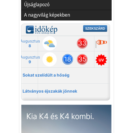
Újságlapozó
A nagyvilág képekben