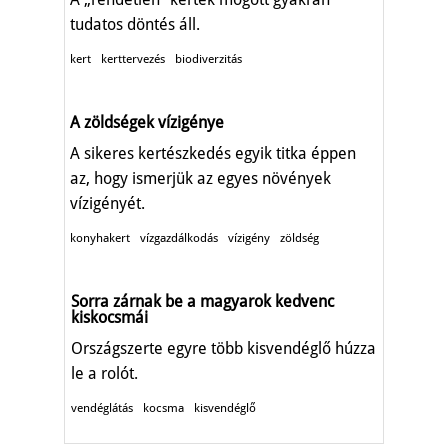
tudatos döntés áll.
kert
kerttervezés
biodiverzitás
A zöldségek vízigénye
A sikeres kertészkedés egyik titka éppen
az, hogy ismerjük az egyes növények
vízigényét.
konyhakert
vízgazdálkodás
vízigény
zöldség
Sorra zárnak be a magyarok kedvenc
kiskocsmái
Országszerte egyre több kisvendéglő húzza
le a rolót.
vendéglátás
kocsma
kisvendéglő