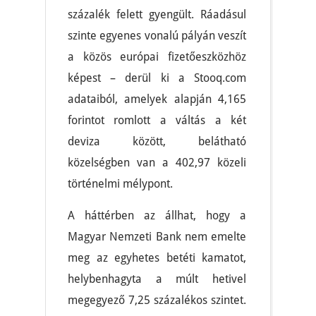
százalék felett gyengült. Ráadásul
szinte egyenes vonalú pályán veszít
a közös európai fizetőeszközhöz
képest – derül ki a Stooq.com
adataiból, amelyek alapján 4,165
forintot romlott a váltás a két
deviza között, belátható
közelségben van a 402,97 közeli
történelmi mélypont.
A háttérben az állhat, hogy a
Magyar Nemzeti Bank nem emelte
meg az egyhetes betéti kamatot,
helybenhagyta a múlt hetivel
megegyező 7,25 százalékos szintet.