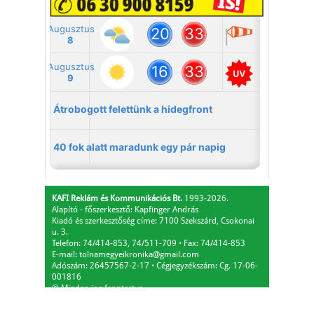
KAFI Reklám és Kommunikációs Bt.
1993-2026.
Alapító - főszerkesztő: Kapfinger András
Kiadó és szerkesztőség címe: 7100 Szekszárd, Csokonai
u. 3.
Telefon: 74/414-853, 74/511-709
⋅
Fax: 74/414-853
E-mail:
tolnamegyeikronika@gmail.com
Adószám: 26457567-2-17
⋅
Cégjegyzékszám: Cg. 17-06-
001816
© Minden jog fenntartva.