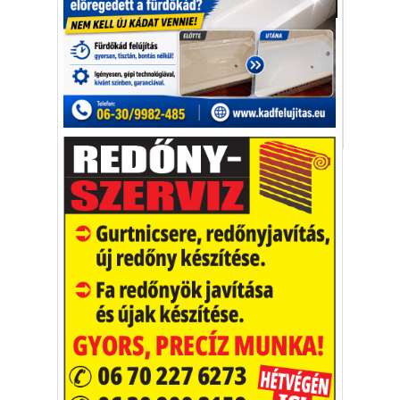
Aktuális
Jegyzetei, könyvei jelenleg is radioaktívak
és még várhatóan legalább 1500 évig azok
lesznek.
Marie Curie
radioaktívitás
radium
Vakációs őrület
A nyaralás extrém
helyzeteket teremt, nagyon
sokan kalandot, kihívást
Kaktusz
keresnek.
Vélemény rovat cikkei
Újságlapozó
A nagyvilág képekben