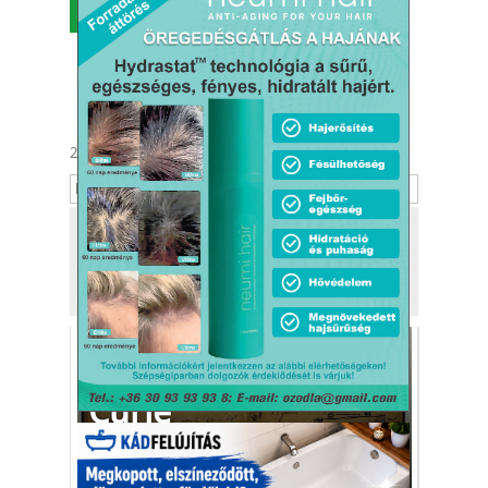
MENÜ
2026. augusztus 8.
László
Tekintse meg
a kiadónk, a
Kafi Bt.
más tevékenységét is!
A mai napig
sugároznak Marie
Curie
szakácskönyvei