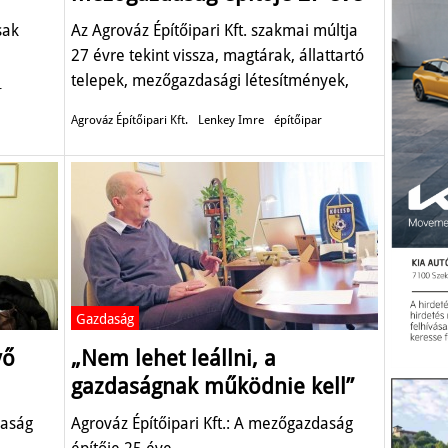
sak
Az Agrováz Építőipari Kft. szakmai múltja
27 évre tekint vissza, magtárak, állattartó
telepek, mezőgazdasági létesítmények,
r
csarnokok nagy számban jelzik munkájukat
Agrováz Építőipari Kft.
Lenkey Imre
építőipar
országszerte.
Gazdaság
vő
„Nem lehet leállni, a
gazdaságnak működnie kell”
daság
Agrováz Építőipari Kft.: A mezőgazdaság