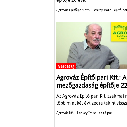
építője 26 éve.
Agrováz Építőipari Kft.
Lenkey Imre
építőipa
Gazdaság
Agrováz Építőipari Kft.: A
mezőgazdaság építője 22
Az Agrováz Építőipari Kft. szakmai 
több mint két évtizedre tekint vissz
Agrováz Kft.
Lenkey Imre
építőipar