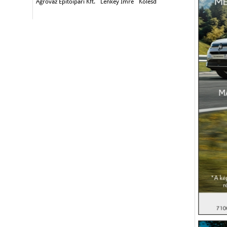
Agrováz Épitőipari Kft.
Lenkey Imre
Kölesd