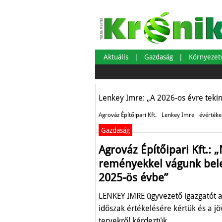
Agrováz Építőipa
advent volt, vár
Aktuális
Gazdaság
Környeze
Gazdaság
Lenkey Imre: „A 2026-os évre tekin
Agrováz Építőipari Kft.
Lenkey Imre
évértéke
Gazdaság
Agrováz Építőipari Kft.: 
reményekkel vágunk bel
2025-ös évbe”
LENKEY IMRE ügyvezető igazgatót a
időszak értékelésére kértük és a jö
tervekről kérdeztük.