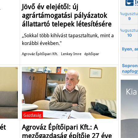
Jövő év elejétől: új
r
agrártámogatási pályázatok
állattartó telepek létesítésére
„Sokkal több kihívást tapasztaltunk, mint a
korábbi években."
Agrováz Építőipari Kft.
Lenkey Imre
építőipar
Gazdaság
ét
Agrováz Építőipari Kft.: A
mezőgazdaság építője 27 éve