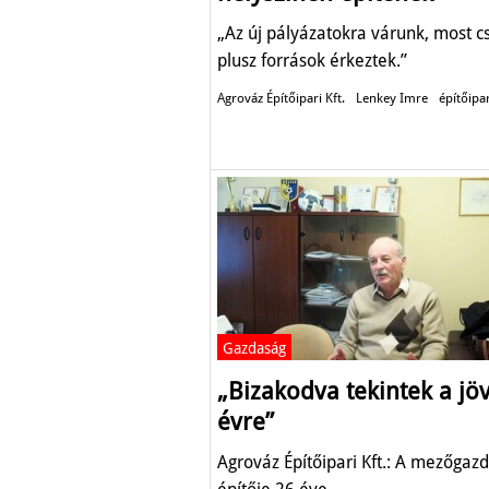
„Az új pályázatokra várunk, most c
plusz források érkeztek.”
Agrováz Építőipari Kft.
Lenkey Imre
építőipa
Gazdaság
„Bizakodva tekintek a jö
évre”
Agrováz Építőipari Kft.: A mezőgaz