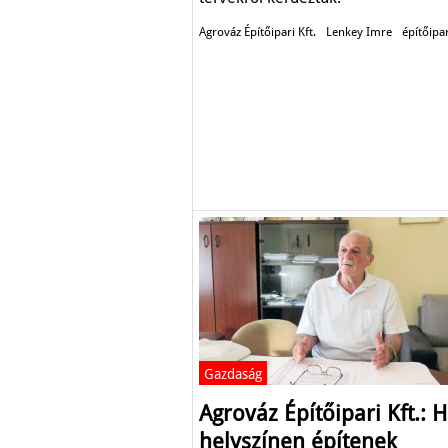
Agrováz Építőipari Kft.
Lenkey Imre
építőipa
Gazdaság
Agrováz Építőipari Kft.: H
helyszínen építenek