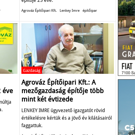
építője 25 éve.
r
Agrováz Építőipari Kft.
Lenkey Imre
építőipar
Gazdaság
Agrováz Építőipari Kft.: A
 éve
mezőgazdaság építője több
mint két évtizede
múltja
a.
LENKEY IMRE ügyvezető igazgatót rövid
értékelésre kértük és a jövő év kilátásairól
faggattuk.