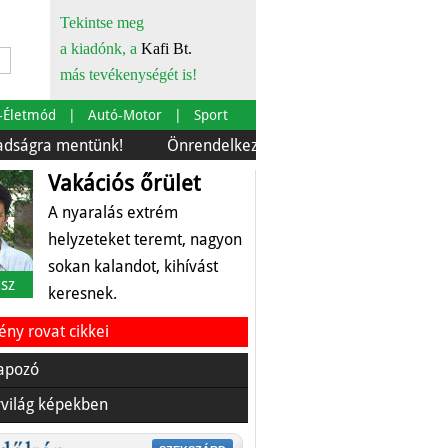
Tekintse meg
a kiadónk, a
Kafi Bt.
más tevékenységét is!
-Életmód
Autó-Motor
Sport
mentünk!
Önrendelkezés és szürkebarát
Európára is 
Vakációs őrület
A nyaralás extrém
helyzeteket teremt, nagyon
sokan kalandot, kihívást
sz
keresnek.
ny rovat cikkei
apozó
világ képekben