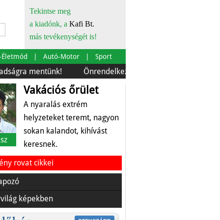
Tekintse meg
a kiadónk, a
Kafi Bt.
más tevékenységét is!
-Életmód
Autó-Motor
Sport
a mentünk!
Önrendelkezés és szürkebarát
Európára 
Vakációs őrület
A nyaralás extrém
helyzeteket teremt, nagyon
sokan kalandot, kihívást
sz
keresnek.
ny rovat cikkei
apozó
világ képekben