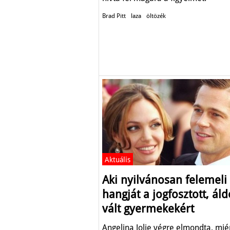
Brad Pitt
laza
öltözék
Aktuális
Aki nyilvánosan felemeli
hangját a jogfosztott, áld
vált gyermekekért
Angelina Jolie végre elmondta, miér