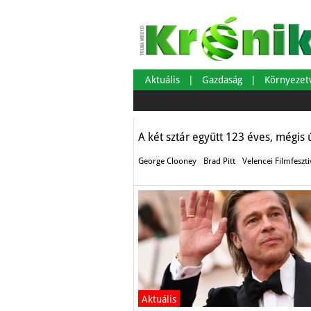
A két srác
Aktuális
Gazdaság
Környeze
Aktuális
A két sztár együtt 123 éves, mégis 
George Clooney
Brad Pitt
Velencei Filmfeszti
Aktuális