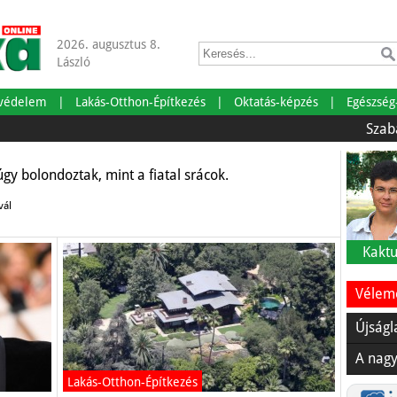
2026. augusztus 8.
László
tvédelem
Lakás-Otthon-Építkezés
Oktatás-képzés
Egészség
Szabadságr
úgy bolondoztak, mint a fiatal srácok.
vál
Kaktu
Vélemé
Újságl
A nagy
Lakás-Otthon-Építkezés