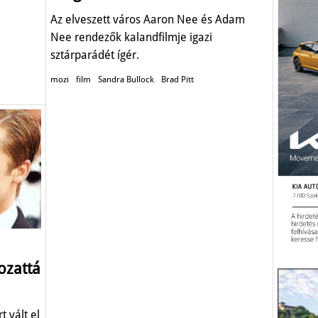
Az elveszett város Aaron Nee és Adam
Nee rendezők kalandfilmje igazi
sztárparádét ígér.
mozi
film
Sandra Bullock
Brad Pitt
ozattá
t vált el