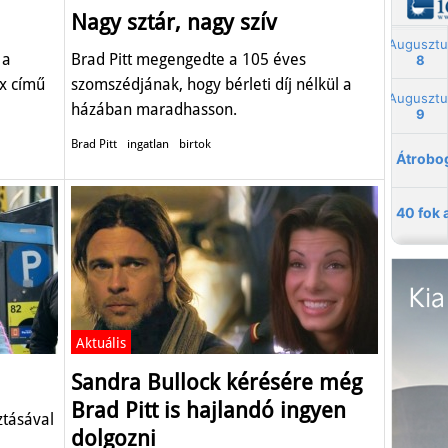
Nagy sztár, nagy szív
 a
Brad Pitt megengedte a 105 éves
x című
szomszédjának, hogy bérleti díj nélkül a
házában maradhasson.
Brad Pitt
ingatlan
birtok
Aktuális
Sandra Bullock kérésére még
Brad Pitt is hajlandó ingyen
ztásával
dolgozni