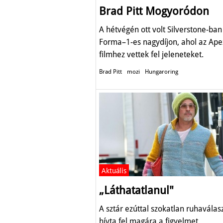
Brad Pitt Mogyoródon
A hétvégén ott volt Silverstone-ban
Forma–1-es nagydíjon, ahol az Ape
filmhez vettek fel jeleneteket.
Brad Pitt
mozi
Hungaroring
Aktuális
„Láthatatlanul"
A sztár ezúttal szokatlan ruhaválas
hívta fel magára a figyelmet.