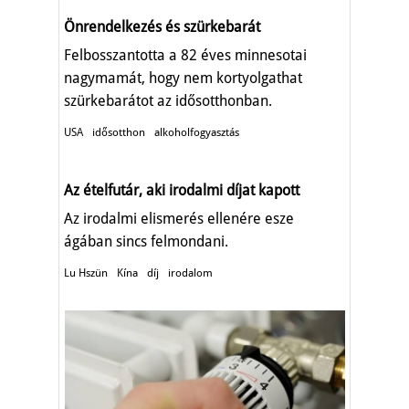
Önrendelkezés és szürkebarát
Felbosszantotta a 82 éves minnesotai
nagymamát, hogy nem kortyolgathat
szürkebarátot az idősotthonban.
USA
idősotthon
alkoholfogyasztás
Az ételfutár, aki irodalmi díjat kapott
Az irodalmi elismerés ellenére esze
ágában sincs felmondani.
Lu Hszün
Kína
díj
irodalom