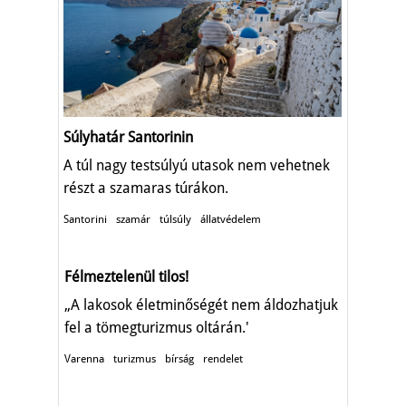
Súlyhatár Santorinin
A túl nagy testsúlyú utasok nem vehetnek
részt a szamaras túrákon.
Santorini
szamár
túlsúly
állatvédelem
Félmeztelenül tilos!
„A lakosok életminőségét nem áldozhatjuk
fel a tömegturizmus oltárán.'
Varenna
turizmus
bírság
rendelet