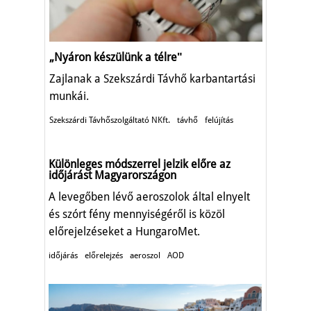
„Nyáron készülünk a télreʺ
Zajlanak a Szekszárdi Távhő karbantartási
munkái.
Szekszárdi Távhőszolgáltató NKft.
távhő
felújítás
Különleges módszerrel jelzik előre az
időjárást Magyarországon
A levegőben lévő aeroszolok által elnyelt
és szórt fény mennyiségéről is közöl
előrejelzéseket a HungaroMet.
időjárás
előrelejzés
aeroszol
AOD