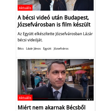
Aktuális
A bécsi videó után Budapest,
Józsefvárosban is film készült
Az Együtt elkészítette Józsefvárosban Lázár
bécsi videóját.
Bécs
Lázár János
Együtt
Józsefváros
Aktuális
Miért nem akarnak Bécsből