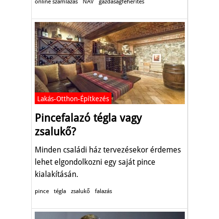
online számlázás
NAV
gazdaságfehérítés
Lakás-Otthon-Építkezés
Pincefalazó tégla vagy
zsalukő?
Minden családi ház tervezésekor érdemes
lehet elgondolkozni egy saját pince
kialakításán.
pince
tégla
zsalukő
falazás