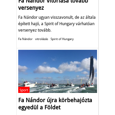
Fa Nándor vitorlása tovább
versenyez
Fa Nándor ugyan visszavonult, de az általa
épített hajó, a Spirit of Hungary várhatóan
versenyez tovább.
Fa Nándor
vitrolázás
Spirit of Hungary
Sport
Fa Nándor újra körbehajózta
egyedül a Földet