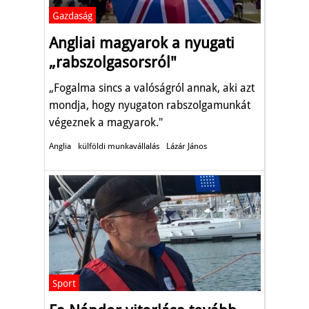
Gazdaság
Angliai magyarok a nyugati
„rabszolgasorsról"
„Fogalma sincs a valóságról annak, aki azt
mondja, hogy nyugaton rabszolgamunkát
végeznek a magyarok."
Anglia
külföldi munkavállalás
Lázár János
Sport