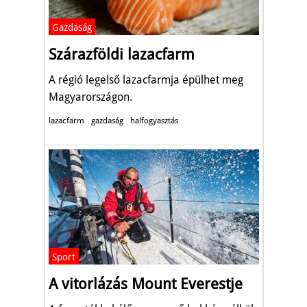
Gazdaság
Szárazföldi lazacfarm
A régió legelső lazacfarmja épülhet meg
Magyarországon.
lazacfarm
gazdaság
halfogyasztás
Sport
A vitorlázás Mount Everestje