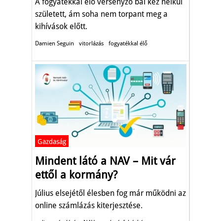
A fogyatékkal élő versenyző bal kéz nélkül
született, ám soha nem torpant meg a
kihívások előtt.
Damien Seguin
vitorlázás
fogyatékkal élő
Gazdaság
Mindent látó a NAV – Mit vár
ettől a kormány?
Július elsejétől élesben fog már működni az
online számlázás kiterjesztése.