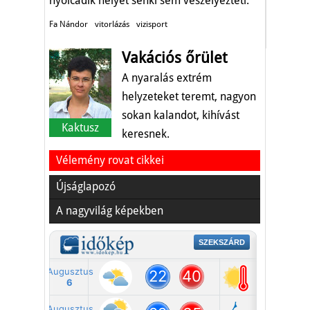
nyolcadik helyét senki sem veszélyezteti.
Fa Nándor
vitorlázás
vizisport
Vakációs őrület
A nyaralás extrém
helyzeteket teremt, nagyon
sokan kalandot, kihívást
Kaktusz
keresnek.
Vélemény rovat cikkei
Újságlapozó
A nagyvilág képekben