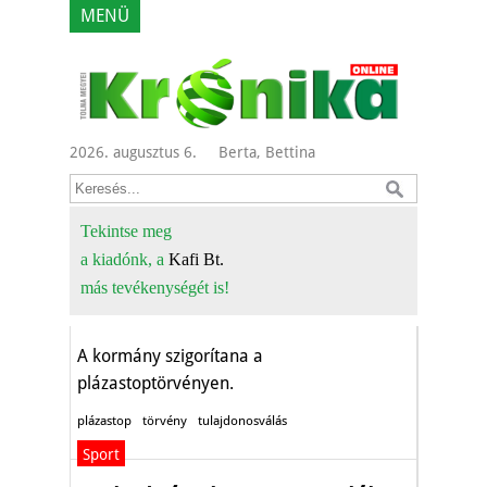
MENÜ
2026. augusztus 6.
Berta, Bettina
Kinek jó a plázastop
tervezett
Tekintse meg
a kiadónk, a
Kafi Bt.
szigorítása?
más tevékenységét is!
Gazdaság
A kormány szigorítana a
plázastoptörvényen.
plázastop
törvény
tulajdonosválás
Sport