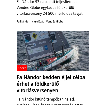
Fa Nándor 93 nap alatt teljesítette a
Vendée Globe egykezes földkerülő
vitorlásverseny 24 500 mérföldes távját.
Fa Nándor
vitrolázás
Vendée Globe
Sport
Fa Nándor kedden éjjel célba
érhet a földkerülő
vitorlásversenyen
Fa Nándor kitűnő tempóban halad,