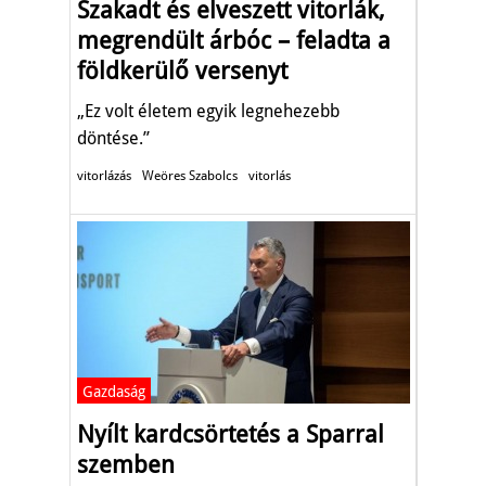
Szakadt és elveszett vitorlák,
megrendült árbóc – feladta a
földkerülő versenyt
„Ez volt életem egyik legnehezebb
döntése.”
vitorlázás
Weöres Szabolcs
vitorlás
Gazdaság
Nyílt kardcsörtetés a Sparral
szemben