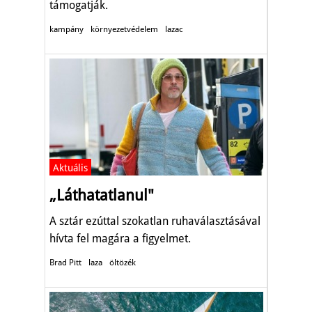
támogatják.
kampány
környezetvédelem
lazac
Aktuális
„Láthatatlanul"
A sztár ezúttal szokatlan ruhaválasztásával
hívta fel magára a figyelmet.
Brad Pitt
laza
öltözék