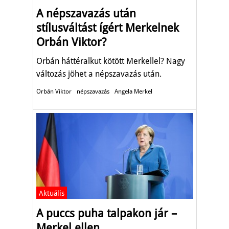
A népszavazás után
stílusváltást ígért Merkelnek
Orbán Viktor?
Orbán háttéralkut kötött Merkellel? Nagy
változás jöhet a népszavazás után.
Orbán Viktor
népszavazás
Angela Merkel
Aktuális
A puccs puha talpakon jár –
Merkel ellen