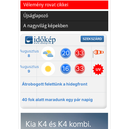
Vélemény rovat cikkei
Újságlapozó
A nagyvilág képekben