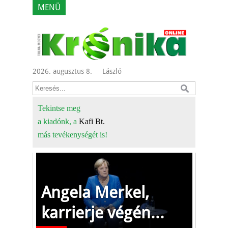
MENÜ
2026. augusztus 8.
László
Tekintse meg
a kiadónk, a
Kafi Bt.
más tevékenységét is!
Angela Merkel,
karrierje végén...