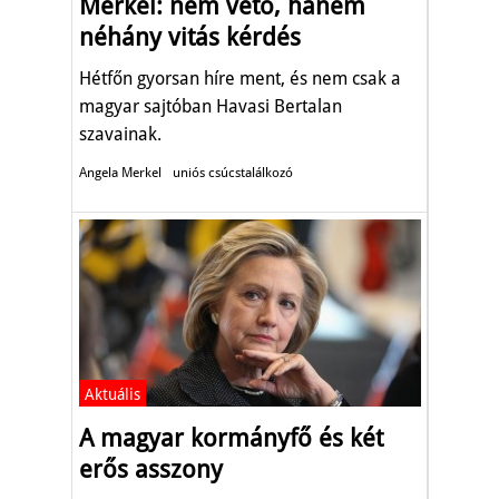
Merkel: nem vétó, hanem
néhány vitás kérdés
Hétfőn gyorsan híre ment, és nem csak a
magyar sajtóban Havasi Bertalan
szavainak.
Angela Merkel
uniós csúcstalálkozó
Aktuális
A magyar kormányfő és két
erős asszony