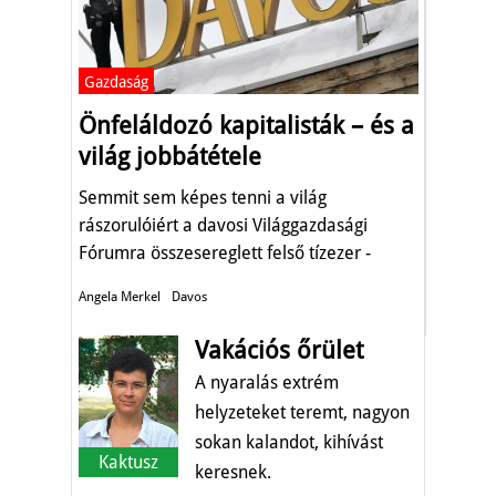
Gazdaság
Önfeláldozó kapitalisták – és a
világ jobbátétele
Semmit sem képes tenni a világ
rászorulóiért a davosi Világgazdasági
Fórumra összesereglett felső tízezer -
állapítja meg a MarketWatch szakírója, aki
Angela Merkel
Davos
összeveti az elmúlt évek hangzatos
szlogenjeit a halk valósággal.
Vakációs őrület
A nyaralás extrém
helyzeteket teremt, nagyon
sokan kalandot, kihívást
Kaktusz
keresnek.