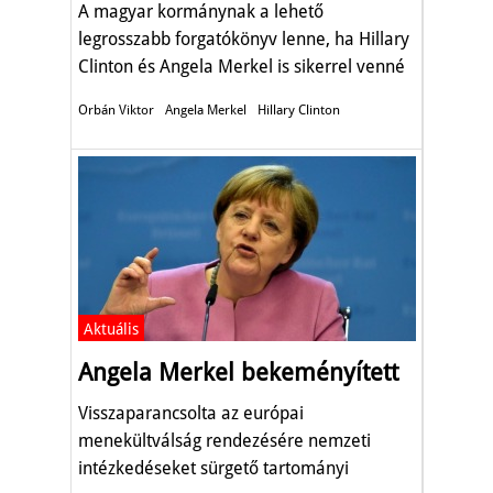
A magyar kormánynak a lehető
legrosszabb forgatókönyv lenne, ha Hillary
Clinton és Angela Merkel is sikerrel venné
a soron következő választást odahaza.
Orbán Viktor
Angela Merkel
Hillary Clinton
Aktuális
Angela Merkel bekeményített
Visszaparancsolta az európai
menekültválság rendezésére nemzeti
intézkedéseket sürgető tartományi