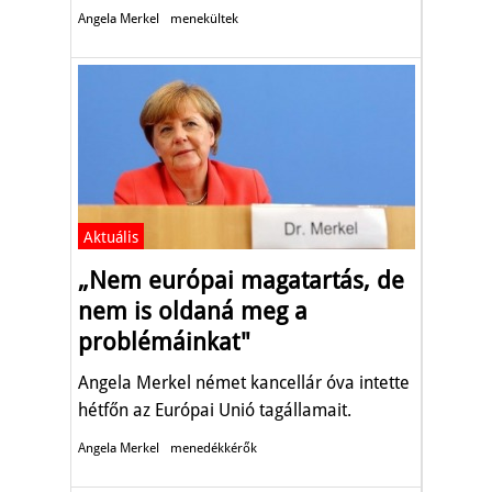
pártvezetőket Angela Merkel német
Angela Merkel
menekültek
kancellár, a Kereszténydemokrata Unió
(CDU) elnöke pártja választmányának
telefonkonferenciáján..
Aktuális
„Nem európai magatartás, de
nem is oldaná meg a
problémáinkat"
Angela Merkel német kancellár óva intette
hétfőn az Európai Unió tagállamait.
Angela Merkel
menedékkérők