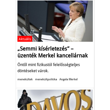
Aktuális
„Semmi kísérletezés” –
üzenték Merkel kancellárnak
Öntől mint fizikustól felelősségteljes
döntéseket várok.
menekültek
menekültpolitika
Angela Merkel