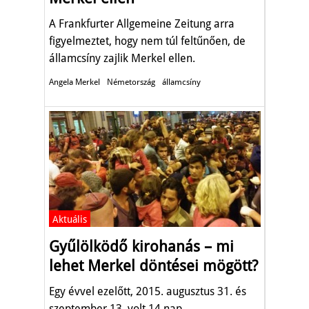
A Frankfurter Allgemeine Zeitung arra
figyelmeztet, hogy nem túl feltűnően, de
államcsíny zajlik Merkel ellen.
Angela Merkel
Németország
államcsíny
Aktuális
Gyűlölködő kirohanás – mi
lehet Merkel döntései mögött?
Egy évvel ezelőtt, 2015. augusztus 31. és
szeptember 13. volt 14 nap.