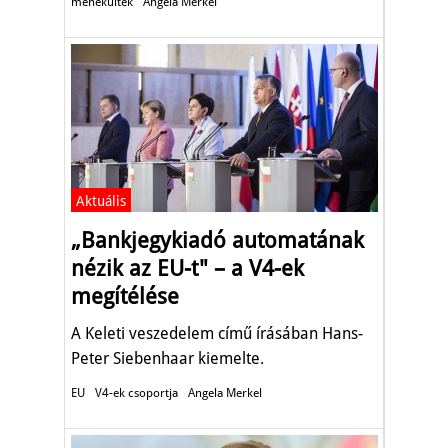
menekültek
Angela Merkel
Aktuális
„Bankjegykiadó automatának
nézik az EU-t" – a V4-ek
megítélése
A Keleti veszedelem című írásában Hans-
Peter Siebenhaar kiemelte.
EU
V4-ek csoportja
Angela Merkel