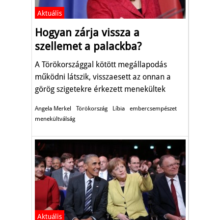
Aktuális
Hogyan zárja vissza a
szellemet a palackba?
A Törökországgal kötött megállapodás
működni látszik, visszaesett az onnan a
görög szigetekre érkezett menekültek
száma.
Angela Merkel
Törökország
Líbia
embercsempészet
menekültválság
Aktuális