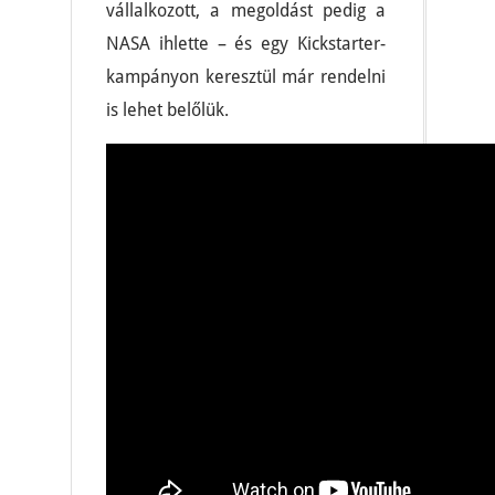
vállalkozott, a megoldást pedig a
NASA ihlette – és egy Kickstarter-
kampányon keresztül már rendelni
is lehet belőlük.