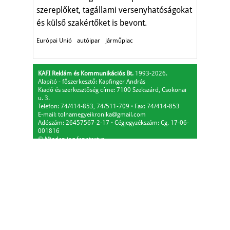
szereplőket, tagállami versenyhatóságokat
és külső szakértőket is bevont.
Európai Unió
autóipar
járműpiac
KAFI Reklám és Kommunikációs Bt.
1993-2026.
Alapító - főszerkesztő: Kapfinger András
Kiadó és szerkesztőség címe: 7100 Szekszárd, Csokonai
u. 3.
Telefon: 74/414-853, 74/511-709
⋅
Fax: 74/414-853
E-mail:
tolnamegyeikronika@gmail.com
Adószám: 26457567-2-17
⋅
Cégjegyzékszám: Cg. 17-06-
001816
© Minden jog fenntartva.