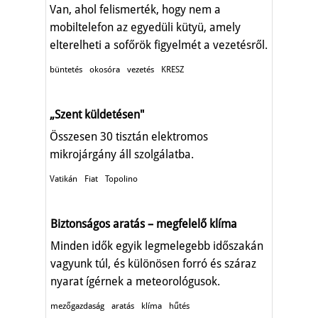
Van, ahol felismerték, hogy nem a
mobiltelefon az egyedüli kütyü, amely
elterelheti a sofőrök figyelmét a vezetésről.
büntetés
okosóra
vezetés
KRESZ
„Szent küldetésen"
Összesen 30 tisztán elektromos
mikrojárgány áll szolgálatba.
Vatikán
Fiat
Topolino
Biztonságos aratás – megfelelő klíma
Minden idők egyik legmelegebb időszakán
vagyunk túl, és különösen forró és száraz
nyarat ígérnek a meteorológusok.
mezőgazdaság
aratás
klíma
hűtés