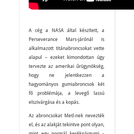
A cég a NASA által készített, a
Perseverance Mars-járónál is
alkalmazott titánabroncsokat vette
alapul – ezeket kimondottan úgy
tervezte az amerikai űrügynökség,
hogy ne jelentkezzen a
hagyományos gumiabroncsok két
fő problémája, a levegő lassú
elszivárgása és a kopás.
Az abroncsokat Metl-nek nevezték
el, és az alakját tekintve pont olyan,
mint egy normál kerékpárgumi –