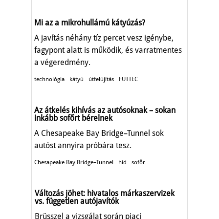
Mi az a mikrohullámú kátyúzás?
A javítás néhány tíz percet vesz igénybe,
fagypont alatt is működik, és varratmentes
a végeredmény.
technológia
kátyú
útfelújítás
FUTTEC
Az átkelés kihívás az autósoknak – sokan
inkább sofőrt bérelnek
A Chesapeake Bay Bridge–Tunnel sok
autóst annyira próbára tesz.
Chesapeake Bay Bridge–Tunnel
híd
sofőr
Változás jöhet: hivatalos márkaszervizek
vs. független autójavítók
Brüsszel a vizsgálat során piaci