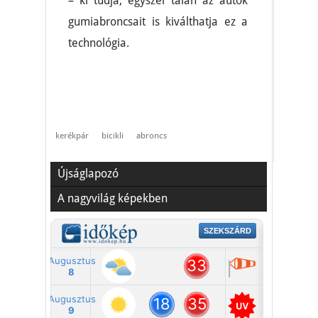
– ki tudja, egyszer talán az autók
gumiabroncsait is kiválthatja ez a
technológia.
kerékpár
bicikli
abroncs
Újságlapozó
A nagyvilág képekben