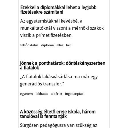
Ezekkel a diplomákkal lehet a legjobb
fizetésekre számítani
Az egyetemistáknál kevésbé, a
munkáltatóknál viszont a mérnöki szakok
viszik a prímet fizetésben.
felsőoktatás
diploma
állás
bér
Jönnek a ponthatárok: döntéskényszerben
a fiatalok
„A fiatalok lakásvásárlása ma már egy
generációs transzfer."
egyetem
lakhatás
albérlet
ingatlanpiac
A közösség éltető ereje iskola, három
tanulóval is fenntartják
Sürgősen pedagógusra van szükség az