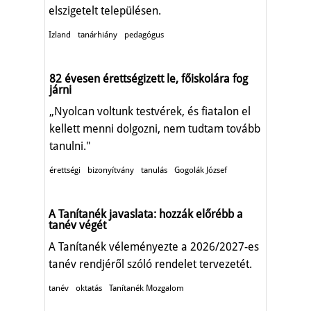
elszigetelt településen.
Izland
tanárhiány
pedagógus
82 évesen érettségizett le, főiskolára fog
járni
„Nyolcan voltunk testvérek, és fiatalon el
kellett menni dolgozni, nem tudtam tovább
tanulni."
érettségi
bizonyítvány
tanulás
Gogolák József
A Tanítanék javaslata: hozzák előrébb a
tanév végét
A Tanítanék véleményezte a 2026/2027-es
tanév rendjéről szóló rendelet tervezetét.
tanév
oktatás
Tanítanék Mozgalom