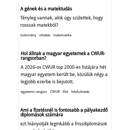
A gének és a matektudás
Tényleg vannak, akik úgy születtek, hogy
rosszak matekból?
tudomány
oktatás
matematika
Hol állnak a magyar egyetemek a CWUR-
rangsorban?
A 2026-os CWUR top 2000-es listájára hét
magyar egyetem került be, közülük négy a
legjobb ezerbe is bejutott.
egyetemi rangsor
CWUR
Elte
felsőoktatás
Ami a fizetésnél is fontosabb a pályakezdő
diplomások számára
ezt hiányolják leginkább a frissdiplomások