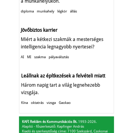
a munkahelyükön.
diploma
munkahely
légkör
állás
Jövőbiztos karrier
Miért a kétkezi szakmák a mesterséges
intelligencia legnagyobb nyertesei?
AI
MI
szakma
pályaválsztás
Leállnak az építkezések a felvételi miatt
Három napig tart a világ legnehezebb
vizsgája.
Kína
oktatrás
vizsga
Gaokao
KAFI Reklám és Kommunikációs Bt.
1993-2026.
Alapító - főszerkesztő: Kapfinger András
Kiadó és szerkesztőség címe: 7100 Szekszárd, Csokonai