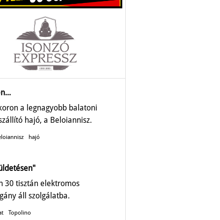
n...
ykoron a legnagyobb balatoni
zállító hajó, a Beloiannisz.
loiannisz
hajó
üldetésen"
 30 tisztán elektromos
gány áll szolgálatba.
at
Topolino