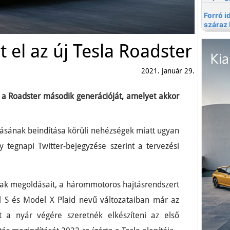
t el az új Tesla Roadster
2021. január 29.
 a Roadster második generációját, amelyet akkor
tásának beindítása körüli nehézségek miatt ugyan
 tegnapi Twitter-bejegyzése szerint a tervezési
zak megoldásait, a hárommotoros hajtásrendszert
l S és Model X Plaid nevű változataiban már az
t a nyár végére szeretnék elkészíteni az első