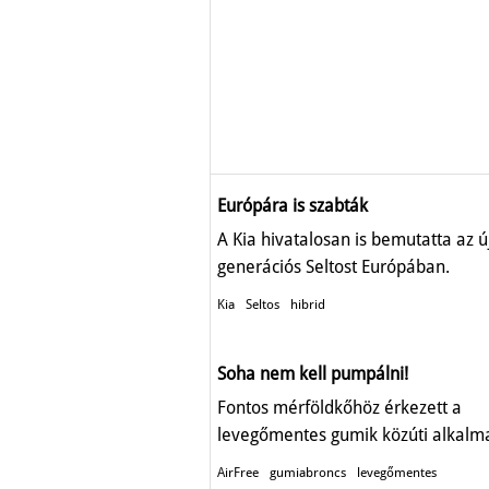
Európára is szabták
A Kia hivatalosan is bemutatta az ú
generációs Seltost Európában.
Kia
Seltos
hibrid
Soha nem kell pumpálni!
Fontos mérföldkőhöz érkezett a
levegőmentes gumik közúti alkalm
AirFree
gumiabroncs
levegőmentes