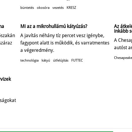
büntetés
okosóra
vezetés
KRESZ
ma
Mi az a mikrohullámú kátyúzás?
Az átkel
inkább s
őszakán
A javítás néhány tíz percet vesz igénybe,
A Chesa
száraz
fagypont alatt is működik, és varratmentes
autóst a
a végeredmény.
Chesapeake
technológia
kátyú
útfelújítás
FUTTEC
rvizek
óságokat