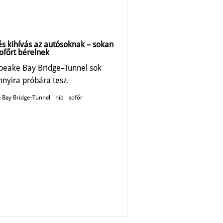
és kihívás az autósoknak – sokan
ofőrt bérelnek
peake Bay Bridge–Tunnel sok
nnyira próbára tesz.
 Bay Bridge–Tunnel
híd
sofőr