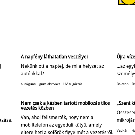
A napfény láthatatlan veszélyei
Újra víze
j
Nekünk ott a naptej, de mi a helyzet az
...az eg
autónkkal?
személys
autógumi
gumiabroncs
UV sugárzás
Balaton
Be
Nem csak a kézben tartott mobilozás tilos
„Szent k
vezetés közben
Összesen
Van, ahol felismerték, hogy nem a
azása.
mikrojár
mobiltelefon az egyedüli kütyü, amely
Vatikán
Fi
elterelheti a sofőrök figyelmét a vezetésről.