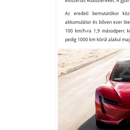
előszériás Roadstereket. A gyárt
Az eredeti bemutatókor köz
akkumulátor és bőven ezer lóer
100 km/h-ra 1,9 másodperc kö
pedig 1000 km körül alakul maj