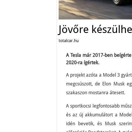
Jövőre készülhe
totalcar.hu
A Tesla már 2017-ben beígérte
2020-ra ígértek.
A projekt azóta a Model 3 gyár
megcsúszott, de Elon Musk egy
szakaszon mostanra átesett.
A sportkocsi legfontosabb műs
és az új akkumulátort a Mode
idén bevetik, és Musk szerin