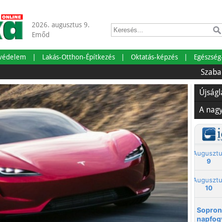
2026. augusztus 9.
Emőd
tvédelem
Lakás-Otthon-Építkezés
Oktatás-képzés
Egészség
Szabadságra me
Újság
A nag