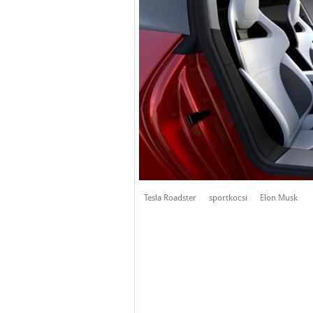
Tesla Roadster
sportkocsi
Elon Musk