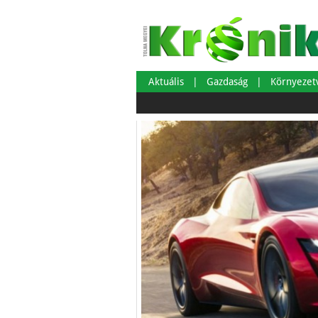
Aktuális
Gazdaság
Környeze