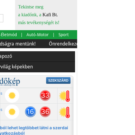
Tekintse meg
a kiadónk, a
Kafi Bt.
más tevékenységét is!
-Életmód
Autó-Motor
Sport
ntünk!
Önrendelkezés és szürkebarát
Európára is s
lapozó
yvilág képekben