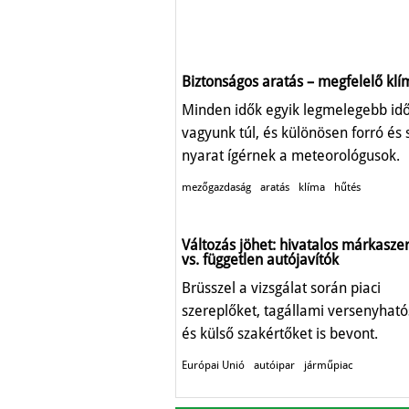
Biztonságos aratás – megfelelő klí
Minden idők egyik legmelegebb id
vagyunk túl, és különösen forró és 
nyarat ígérnek a meteorológusok.
mezőgazdaság
aratás
klíma
hűtés
Változás jöhet: hivatalos márkasze
vs. független autójavítók
Brüsszel a vizsgálat során piaci
szereplőket, tagállami versenyhat
és külső szakértőket is bevont.
Európai Unió
autóipar
járműpiac