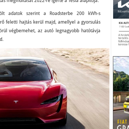
ás megindítását 2022-re ígérte a Tesla alapítója.
ölt adatok szerint a Roadsterbe 200 kWh-s
ő feletti hajtás kerül majd, amellyel a gyorsulás
rül végbemehet, az autó legnagyobb hatótávja
d.