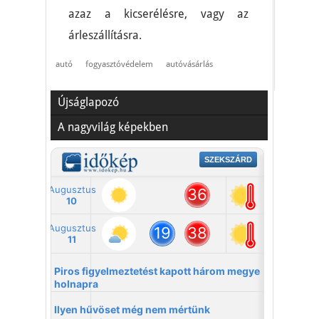
azaz a kicserélésre, vagy az
árleszállításra.
autó
fogyasztóvédelem
autóvásárlás
Újságlapozó
A nagyvilág képekben