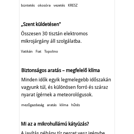
büntetés
okosóra
vezetés
KRESZ
„Szent küldetésen"
Összesen 30 tisztán elektromos
mikrojárgány áll szolgálatba.
Vatikán
Fiat
Topolino
Biztonságos aratás – megfelelő klíma
Minden idők egyik legmelegebb időszakán
vagyunk túl, és különösen forró és száraz
nyarat ígérnek a meteorológusok.
mezőgazdaság
aratás
klíma
hűtés
Mi az a mikrohullámú kátyúzás?
A javítás néhány tíz percet vesz igénybe,