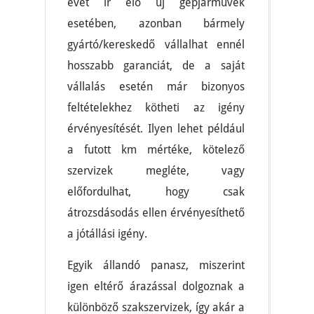
évet ír elő új gépjárművek
esetében, azonban bármely
gyártó/kereskedő vállalhat ennél
hosszabb garanciát, de a saját
vállalás esetén már bizonyos
feltételekhez kötheti az igény
érvényesítését. Ilyen lehet például
a futott km mértéke, kötelező
szervizek megléte, vagy
előfordulhat, hogy csak
átrozsdásodás ellen érvényesíthető
a jótállási igény.
Egyik állandó panasz, miszerint
igen eltérő árazással dolgoznak a
különböző szakszervizek, így akár a