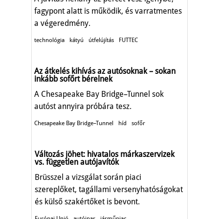
fagypont alatt is működik, és varratmentes
a végeredmény.
technológia
kátyú
útfelújítás
FUTTEC
Az átkelés kihívás az autósoknak – sokan
inkább sofőrt bérelnek
A Chesapeake Bay Bridge–Tunnel sok
autóst annyira próbára tesz.
Chesapeake Bay Bridge–Tunnel
híd
sofőr
Változás jöhet: hivatalos márkaszervizek
vs. független autójavítók
Brüsszel a vizsgálat során piaci
szereplőket, tagállami versenyhatóságokat
és külső szakértőket is bevont.
Európai Unió
autóipar
járműpiac