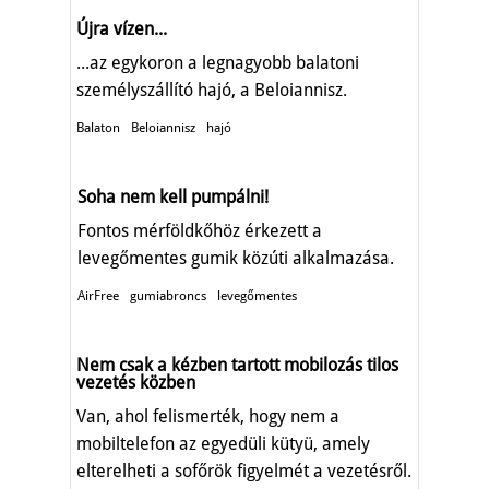
Újra vízen...
...az egykoron a legnagyobb balatoni
személyszállító hajó, a Beloiannisz.
Balaton
Beloiannisz
hajó
Soha nem kell pumpálni!
Fontos mérföldkőhöz érkezett a
levegőmentes gumik közúti alkalmazása.
AirFree
gumiabroncs
levegőmentes
Nem csak a kézben tartott mobilozás tilos
vezetés közben
Van, ahol felismerték, hogy nem a
mobiltelefon az egyedüli kütyü, amely
elterelheti a sofőrök figyelmét a vezetésről.