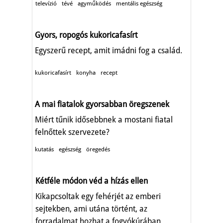
televízió
tévé
agyműködés
mentális egészség
Gyors, ropogós kukoricafasírt
Egyszerű recept, amit imádni fog a család.
kukoricafasírt
konyha
recept
A mai fiatalok gyorsabban öregszenek
Miért tűnik idősebbnek a mostani fiatal
felnőttek szervezete?
kutatás
egészség
öregedés
Kétféle módon véd a hízás ellen
Kikapcsoltak egy fehérjét az emberi
sejtekben, ami utána történt, az
forradalmat hozhat a fogyókúrában.