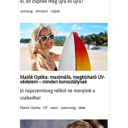
ki, kit csípnek meg újra és újra?
szúnyog
vérszívó
csípés
Matók Optika: maximális, megbízható UV-
védelem – minden korosztálynak
Jó napszemüveg nélkül ne menjünk a
szabadba!
Matók Optika
UV
szem
szemüveg
látás