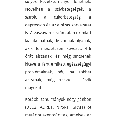
súlyos következményei lehetnek.
Növelheti a szívbetegségek, a
sztrók, a cukorbetegség, a
depresszió és az elhízás kockázatát
is. Alvászavarok számtalan ok miatt
kialakulhatnak, de vannak olyanok,
akik természetesen keveset, 4-6
órát alszanak, és még sincsenek
kitéve a fent említett egészségügyi
problémáknak, sőt, ha többet
alszanak, még rosszul is érzik
magukat.
Korábbi tanulmányok négy génben
(DEC2, ADRB1, NPSR1, GRM1) öt
mutációt azonosítottak, amelyek az