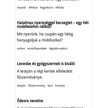
teszzsír
fehérje
fogyókúra
elhízás
Hatalmas nyereséggel kecsegtet – egy hét
mobiltelefon nélkül?
Mit nyerünk, ha csupán egy hétig
hanyagoljuk a mobilunkat?
online
mobilhasználat
digitális eszköz
Levesbe és gyógyszernek is kiváló
A lestyán a régi kertek elfeledett
fűszernövénye.
lestyán
fűszernövény
kert
konyha
Édesre nevelve