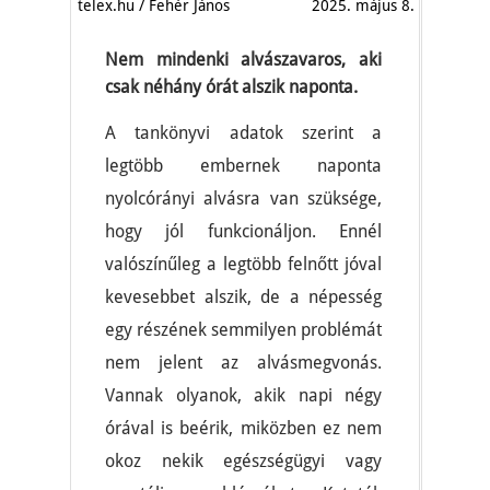
telex.hu / Fehér János
2025. május 8.
Nem mindenki alvászavaros, aki
csak néhány órát alszik naponta.
A tankönyvi adatok szerint a
legtöbb embernek naponta
nyolcórányi alvásra van szüksége,
hogy jól funkcionáljon. Ennél
valószínűleg a legtöbb felnőtt jóval
kevesebbet alszik, de a népesség
egy részének semmilyen problémát
nem jelent az alvásmegvonás.
Vannak olyanok, akik napi négy
órával is beérik, miközben ez nem
okoz nekik egészségügyi vagy