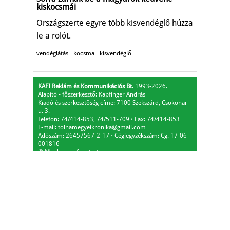
kiskocsmái
Országszerte egyre több kisvendéglő húzza
le a rolót.
vendéglátás
kocsma
kisvendéglő
KAFI Reklám és Kommunikációs Bt.
1993-2026.
Alapító - főszerkesztő: Kapfinger András
Kiadó és szerkesztőség címe: 7100 Szekszárd, Csokonai
u. 3.
Telefon: 74/414-853, 74/511-709
⋅
Fax: 74/414-853
E-mail:
tolnamegyeikronika@gmail.com
Adószám: 26457567-2-17
⋅
Cégjegyzékszám: Cg. 17-06-
001816
© Minden jog fenntartva.