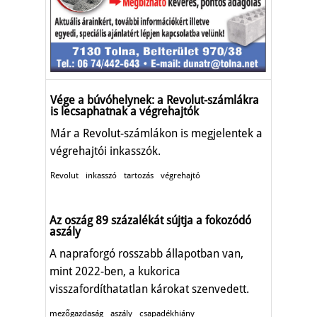
Vége a búvóhelynek: a Revolut-számlákra
is lecsaphatnak a végrehajtók
Már a Revolut-számlákon is megjelentek a
végrehajtói inkasszók.
Revolut
inkasszó
tartozás
végrehajtó
Az oszág 89 százalékát sújtja a fokozódó
aszály
A napraforgó rosszabb állapotban van,
mint 2022-ben, a kukorica
visszafordíthatatlan károkat szenvedett.
mezőgazdaság
aszály
csapadékhiány