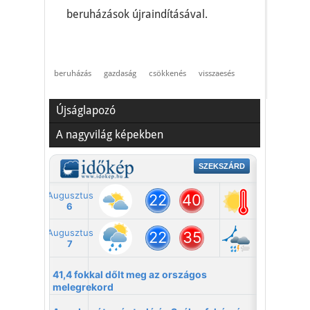
beruházások újraindításával.
beruházás
gazdaság
csökkenés
visszaesés
Újságlapozó
A nagyvilág képekben