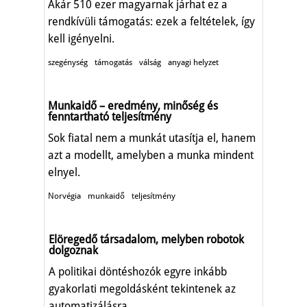
Akár 510 ezer magyarnak járhat ez a
rendkívüli támogatás: ezek a feltételek, így
kell igényelni.
szegénység
támogatás
válság
anyagi helyzet
Munkaidő – eredmény, minőség és
fenntartható teljesítmény
Sok fiatal nem a munkát utasítja el, hanem
azt a modellt, amelyben a munka mindent
elnyel.
Norvégia
munkaidő
teljesítmény
Elöregedő társadalom, melyben robotok
dolgoznak
A politikai döntéshozók egyre inkább
gyakorlati megoldásként tekintenek az
automatizálásra.