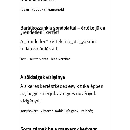
Japán
robotika
humanoid
Barátkozzunk a gondolattal – értékeljük a
„rendetlen" kertet!
A „rendetlen” kertek mögött gyakran
tudatos döntés áll.
kert
kerttervezés
biodiverzitás
A zöldségek vízigénye
A sikeres kertészkedés egyik titka éppen
az, hogy ismerjük az egyes növények
vízigényét.
konyhakert
vízgazdálkodás
vízigény
zöldség
Sorra zárnak be a magyarok kedvenc