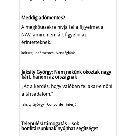
Meddig adómentes?
A megkötésekre hívja fel a figyelmet a
NAV, amire nem árt figyelni az
érintetteknek.
költség
adómentes
vendéglátás
Jaksity György: Nem nekünk okoztak nagy
kárt, hanem az országnak
„Az a kérdés, hogy valóban fel akar-e nőni
a társadalom.”
Jaksity György
Concorde
interjú
Települési támogatás – sok
honfitársunknak nyújthat segítséget