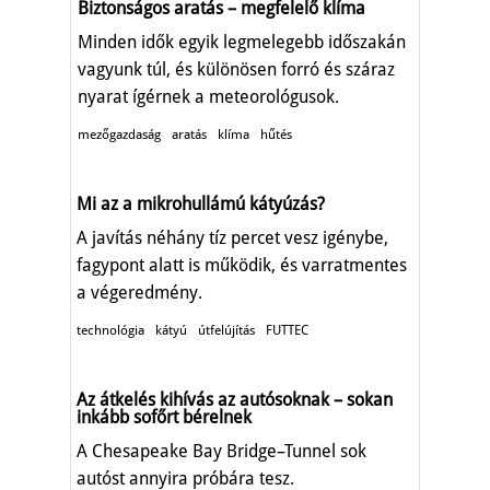
Biztonságos aratás – megfelelő klíma
Minden idők egyik legmelegebb időszakán
vagyunk túl, és különösen forró és száraz
nyarat ígérnek a meteorológusok.
mezőgazdaság
aratás
klíma
hűtés
Mi az a mikrohullámú kátyúzás?
A javítás néhány tíz percet vesz igénybe,
fagypont alatt is működik, és varratmentes
a végeredmény.
technológia
kátyú
útfelújítás
FUTTEC
Az átkelés kihívás az autósoknak – sokan
inkább sofőrt bérelnek
A Chesapeake Bay Bridge–Tunnel sok
autóst annyira próbára tesz.