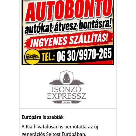
Európára is szabták
A Kia hivatalosan is bemutatta az új
generációs Seltost Európában.