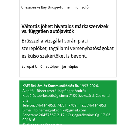
Chesapeake Bay Bridge–Tunnel
híd
sofőr
Változás jöhet: hivatalos márkaszervizek
vs. független autójavítók
Brüsszel a vizsgálat során piaci
szereplőket, tagállami versenyhatóságokat
és külső szakértőket is bevont.
Európai Unió
autóipar
járműpiac
KAFI Reklám és Kommunikációs Bt.
1993-2026.
Alapító - főszerkesztő: Kapfinger András
Kiadó és szerkesztőség címe: 7100 Szekszárd, Csokonai
u. 3.
Telefon: 74/414-853, 74/511-709
⋅
Fax: 74/414-853
E-mail:
tolnamegyeikronika@gmail.com
Adószám: 26457567-2-17
⋅
Cégjegyzékszám: Cg. 17-06-
001816
© Minden jog fenntartva.