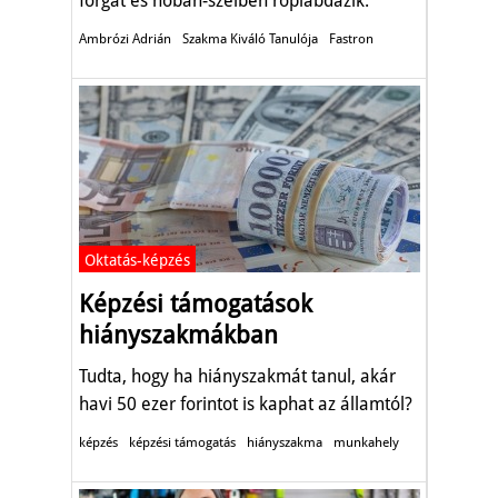
forgat és hóban-szélben röplabdázik.
Ambrózi Adrián
Szakma Kiváló Tanulója
Fastron
Oktatás-képzés
Képzési támogatások
hiányszakmákban
Tudta, hogy ha hiányszakmát tanul, akár
havi 50 ezer forintot is kaphat az államtól?
képzés
képzési támogatás
hiányszakma
munkahely