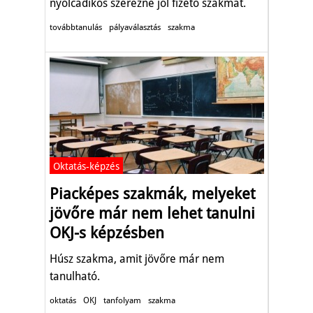
nyolcadikos szerezne jól fizető szakmát.
továbbtanulás
pályaválasztás
szakma
Oktatás-képzés
Piacképes szakmák, melyeket
jövőre már nem lehet tanulni
OKJ-s képzésben
Húsz szakma, amit jövőre már nem
tanulható.
oktatás
OKJ
tanfolyam
szakma