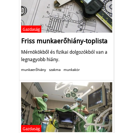
Gazdaság
Friss munkaerőhiány-toplista
Mérnökökből és fizikai dolgozókból van a
legnagyobb hiány.
munkaerőhiány
szakma
munkakör
Gazdaság