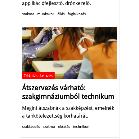
applikációfejlesztő, drónkezelő.
szakma
munkakör
állás
foglalkozás
Oktatás-képzés
Átszervezés várható:
szakgimnáziumból technikum
Megint átszabnák a szakképzést, emelnék
a tankötelezettség korhatárát.
szakképzés
szakma
oktatás
technikum