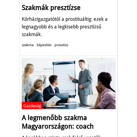
Szakmák presztízse
Kórházigazgatótól a prostituáltig: ezek a
legnagyobb és a legkisebb presztízsű
szakmák.
szakma
képesítés
presztízs
Gazdaság
A legmenőbb szakma
Magyarországon: coach