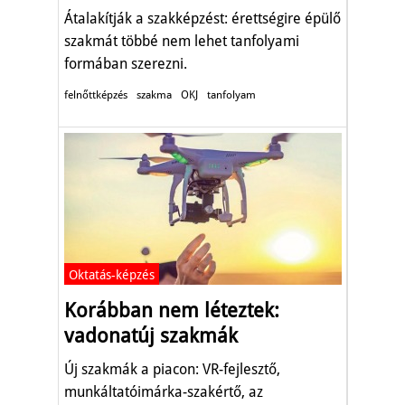
Átalakítják a szakképzést: érettségire épülő
szakmát többé nem lehet tanfolyami
formában szerezni.
felnőttképzés
szakma
OKJ
tanfolyam
Oktatás-képzés
Korábban nem léteztek:
vadonatúj szakmák
Új szakmák a piacon: VR-fejlesztő,
munkáltatóimárka-szakértő, az