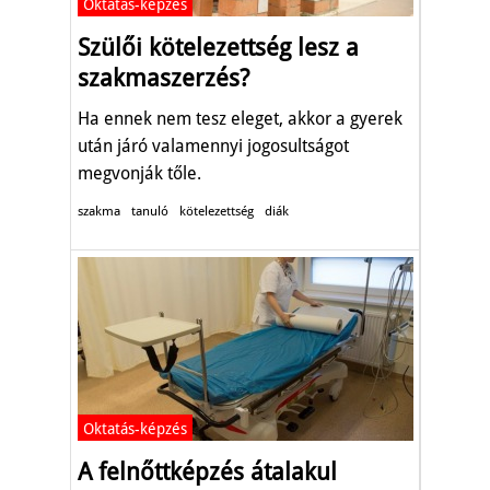
Oktatás-képzés
Szülői kötelezettség lesz a
szakmaszerzés?
Ha ennek nem tesz eleget, akkor a gyerek
után járó valamennyi jogosultságot
megvonják tőle.
szakma
tanuló
kötelezettség
diák
Oktatás-képzés
A felnőttképzés átalakul