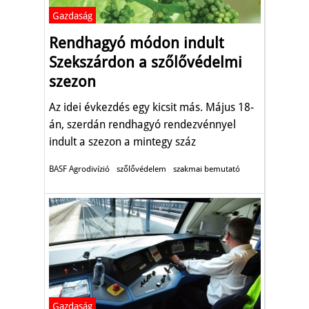
Gazdaság
Rendhagyó módon indult
Szekszárdon a szőlővédelmi
szezon
Az idei évkezdés egy kicsit más. Május 18-
án, szerdán rendhagyó rendezvénnyel
indult a szezon a mintegy száz
szőlővédelemmel foglalkozó hazai
BASF Agrodivízió
szőlővédelem
szakmai bemutató
szakember számára.
Gazdaság