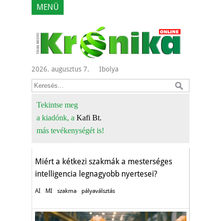
MENÜ
2026. augusztus 7.
Ibolya
Tekintse meg
a kiadónk, a
Kafi Bt.
Jövőbiztos karrier
más tevékenységét is!
Oktatás-képzés
Miért a kétkezi szakmák a mesterséges
intelligencia legnagyobb nyertesei?
AI
MI
szakma
pályaválsztás