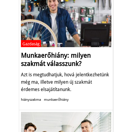
Gazdaság
Munkaerőhiány: milyen
szakmát válasszunk?
Azt is megtudhatjuk, hová jelentkezhetünk
még ma, illetve milyen új szakmát
érdemes elsajátítanunk.
hiányszakma
munkaerőhiány