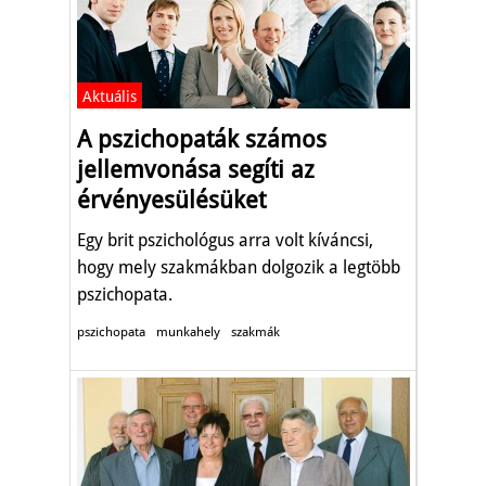
Aktuális
A pszichopaták számos
jellemvonása segíti az
érvényesülésüket
Egy brit pszichológus arra volt kíváncsi,
hogy mely szakmákban dolgozik a legtöbb
pszichopata.
pszichopata
munkahely
szakmák