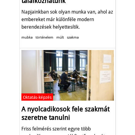
találkozhatunk
Napjainkban sok olyan munka van, ahol az
embereket már különféle modern
berendezések helyettesítik.
mubka
történelem
múlt
szakma
Oktatás-képzés
A nyolcadikosok fele szakmát
szeretne tanulni
Friss felmérés szerint egyre több