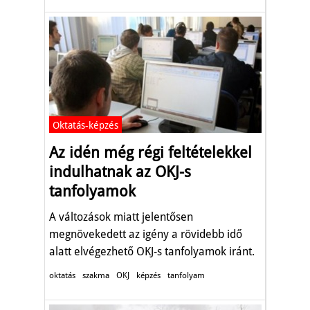
Oktatás-képzés
Az idén még régi feltételekkel
indulhatnak az OKJ-s
tanfolyamok
A változások miatt jelentősen
megnövekedett az igény a rövidebb idő
alatt elvégezhető OKJ-s tanfolyamok iránt.
oktatás
szakma
OKJ
képzés
tanfolyam