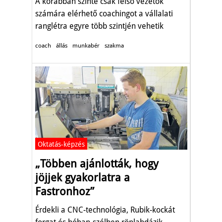
A korábban szinte csak felső vezetők
számára elérhető coachingot a vállalati
ranglétra egyre több szintjén vehetik
igénybe a munkatársak.
coach
állás
munkabér
szakma
Oktatás-képzés
„Többen ajánlották, hogy
jöjjek gyakorlatra a
Fastronhoz”
Érdekli a CNC-technológia, Rubik-kockát