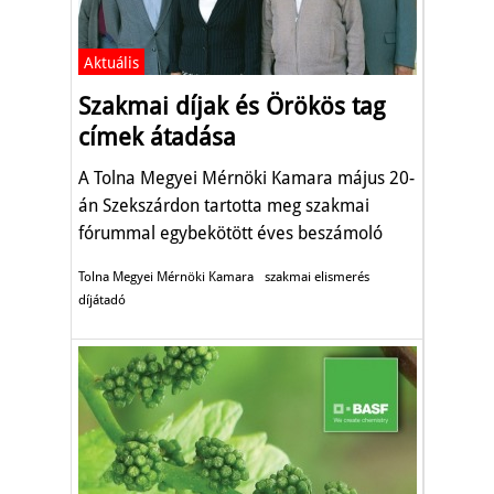
Aktuális
Szakmai díjak és Örökös tag
címek átadása
A Tolna Megyei Mérnöki Kamara május 20-
án Szekszárdon tartotta meg szakmai
fórummal egybekötött éves beszámoló
taggyűlését. A megjelenteket Palotásné
Tolna Megyei Mérnöki Kamara
szakmai elismerés
Kővári Terézia okl. építőmérnök, a kamara
díjátadó
tavaly megválasztott új elnöke köszöntötte.