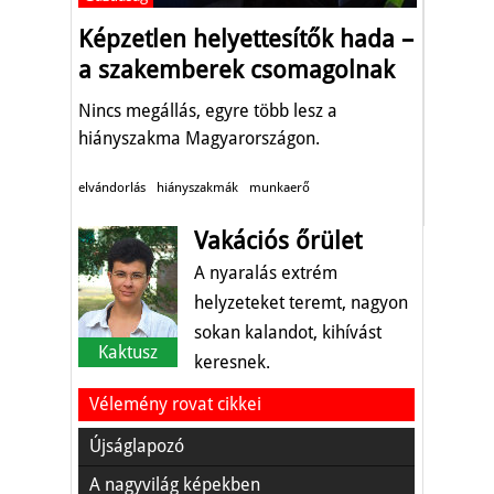
Képzetlen helyettesítők hada –
a szakemberek csomagolnak
Nincs megállás, egyre több lesz a
hiányszakma Magyarországon.
elvándorlás
hiányszakmák
munkaerő
Vakációs őrület
A nyaralás extrém
helyzeteket teremt, nagyon
sokan kalandot, kihívást
Kaktusz
keresnek.
Vélemény rovat cikkei
Újságlapozó
A nagyvilág képekben