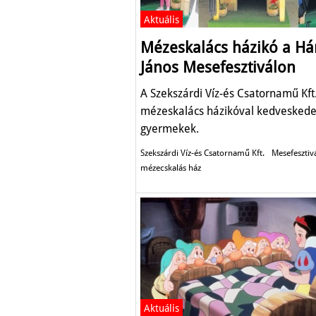
Aktuális
Mézeskalács házikó a Há
János Mesefesztiválon
A Szekszárdi Víz-és Csatornamű Kft
mézeskalács házikóval kedveskede
gyermekek.
Szekszárdi Víz-és Csatornamű Kft.
Mesefesztiv
mézecskalás ház
Aktuális