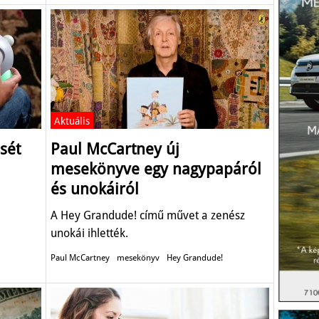
Aktuális
sét
Paul McCartney új
mesekönyve egy nagypapáról
és unokáiról
A Hey Grandude! című művet a zenész
unokái ihlették.
Paul McCartney
mesekönyv
Hey Grandude!