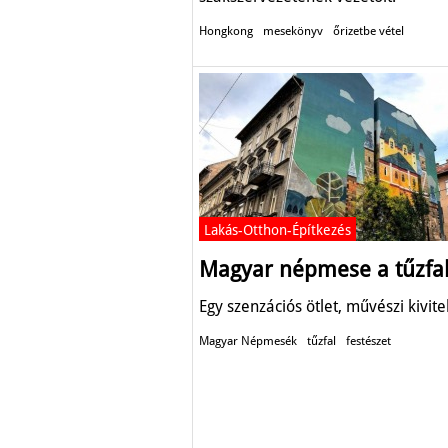
Hongkong
mesekönyv
őrizetbe vétel
Lakás-Otthon-Építkezés
Magyar népmese a tűzfa
Egy szenzációs ötlet, művészi kivite
Magyar Népmesék
tűzfal
festészet