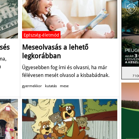
Egészség-életmód
esés
Meseolvasás a lehető
legkorábban
ama,
n
Ügyesebben fog írni és olvasni, ha már
félévesen mesét olvasol a kisbabádnak.
gyermekkor
kutatás
mese