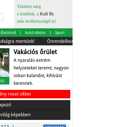
Tekintse meg
a kiadónk, a
Kafi Bt.
más tevékenységét is!
-Életmód
Autó-Motor
Sport
entünk!
Önrendelkezés és szürkebarát
Európára is 
Vakációs őrület
A nyaralás extrém
helyzeteket teremt, nagyon
sokan kalandot, kihívást
sz
keresnek.
ny rovat cikkei
apozó
világ képekben