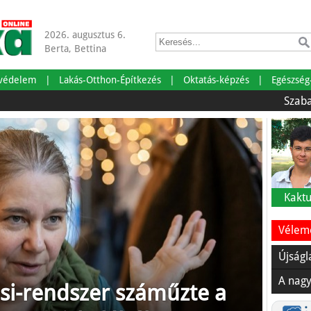
2026. augusztus 6.
Berta, Bettina
tvédelem
Lakás-Otthon-Építkezés
Oktatás-képzés
Egészség
Szabadságra m
Kaktu
Vélemé
Újságl
A nagy
si-rendszer száműzte a