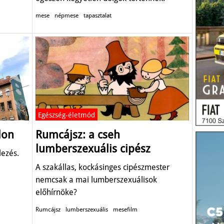
mese
népmese
tapasztalat
Egészség-életmód
lon
Rumcájsz: a cseh
lumberszexuális cipész
lezés.
A szakállas, kockásinges cipészmester
nemcsak a mai lumberszexuálisok
előhírnöke?
Rumcájsz
lumberszexuális
mesefilm