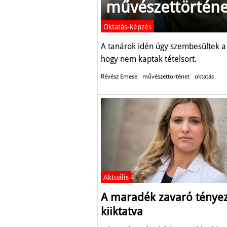
művészettörténet
Oktatás-képzés
A tanárok idén úgy szembesültek a 
hogy nem kaptak tételsort.
Révész Emese
művészettörténet
oktatás
Aktuális
A maradék zavaró tényez
kiiktatva