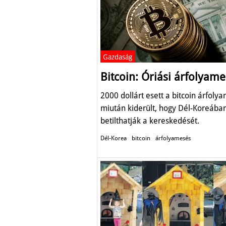
Gazdaság
Bitcoin: Óriási árfolyam
2000 dollárt esett a bitcoin árfoly
miután kiderült, hogy Dél-Koreába
betilthatják a kereskedését.
Dél-Korea
bitcoin
árfolyamesés