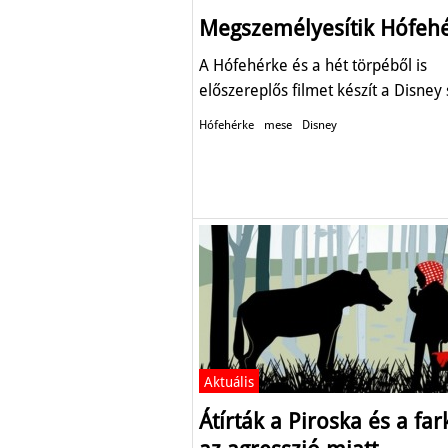
Megszemélyesítik Hófehé
A Hófehérke és a hét törpéből is
előszereplős filmet készít a Disney 
Hófehérke
mese
Disney
Aktuális
Átírták a Piroska és a far