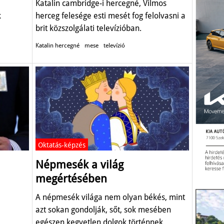
Katalin cambridge-i hercegné, Vilmos
k
herceg felesége esti mesét fog felolvasni a
brit közszolgálati televízióban.
Katalin hercegné
mese
televízió
Oktatás-képzés
Népmesék a világ
megértésében
A népmesék világa nem olyan békés, mint
azt sokan gondolják, sőt, sok mesében
egészen kegyetlen dolgok történnek.