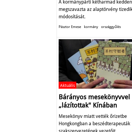
A kormánypárti kétharmad kedden
megszavazta az alaptörvény tizedi
módosítását.
Pásztor Emese
kormány
országgyűlés
Aktuális
Bárányos mesekönyvvel
„lázítottak" Kínában
Mesekönyv miatt vették őrizetbe
Hongkongban a beszédterapeuták
szakszervezetének vezetőit.