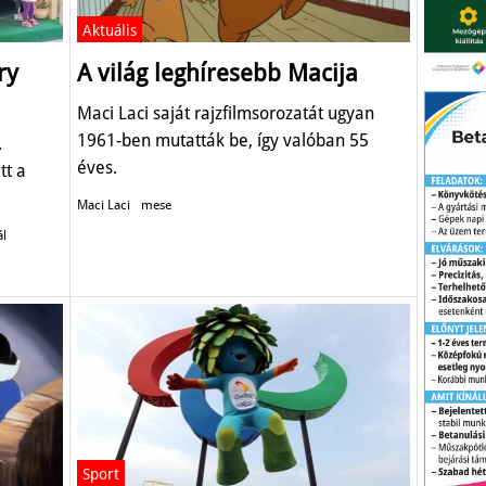
Aktuális
ry
A világ leghíresebb Macija
Maci Laci saját rajzfilmsorozatát ugyan
1961-ben mutatták be, így valóban 55
.
éves.
tt a
Maci Laci
mese
ál
Sport