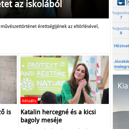
et az iskolából
művészettörténet érettségijének az eltörlésével,
Aktuális
ő is
Katalin hercegné és a kicsi
bagoly meséje