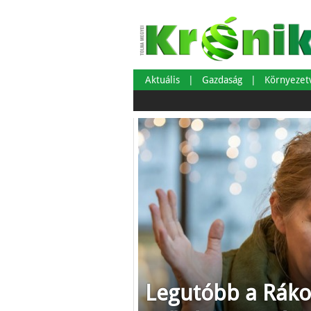
Aktuális
Gazdaság
Környeze
Legutóbb a Ráko