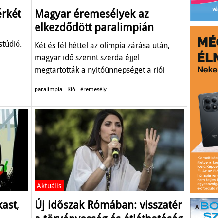
rkét
Magyar éremesélyek az
elkezdődött paralimpián
stúdió.
Két és fél héttel az olimpia zárása után,
magyar idő szerint szerda éjjel
megtartották a nyitóünnepséget a riói
paralimpián.
paralimpia
Rió
éremesély
Aktuális
kast,
Új időszak Rómában: visszatér