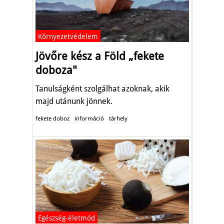
Környezetvédelem
Jövőre kész a Föld „fekete
doboza"
Tanulságként szolgálhat azoknak, akik
majd utánunk jönnek.
fekete doboz
információ
tárhely
Egészség-életmód