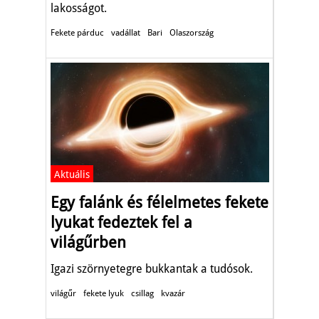
lakosságot.
Fekete párduc
vadállat
Bari
Olaszország
Aktuális
Egy falánk és félelmetes fekete
lyukat fedeztek fel a
világűrben
Igazi szörnyetegre bukkantak a tudósok.
világűr
fekete lyuk
csillag
kvazár