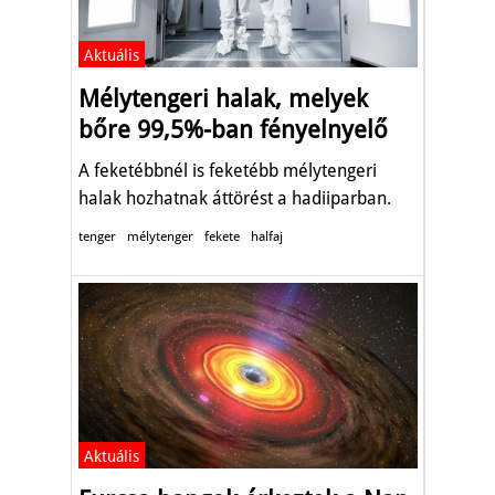
Aktuális
Mélytengeri halak, melyek
bőre 99,5%-ban fényelnyelő
A feketébbnél is feketébb mélytengeri
halak hozhatnak áttörést a hadiiparban.
tenger
mélytenger
fekete
halfaj
Aktuális