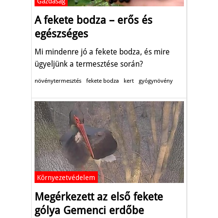
Gazdaság
A fekete bodza – erős és
egészséges
Mi mindenre jó a fekete bodza, és mire
ügyeljünk a termesztése során?
növénytermesztés
fekete bodza
kert
gyógynövény
Környezetvédelem
Megérkezett az első fekete
gólya Gemenci erdőbe