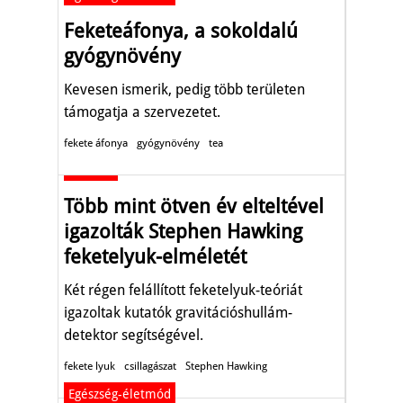
Feketeáfonya, a sokoldalú
gyógynövény
Kevesen ismerik, pedig több területen
támogatja a szervezetet.
fekete áfonya
gyógynövény
tea
Aktuális
Több mint ötven év elteltével
igazolták Stephen Hawking
feketelyuk-elméletét
Két régen felállított feketelyuk-teóriát
igazoltak kutatók gravitációshullám-
detektor segítségével.
fekete lyuk
csillagászat
Stephen Hawking
Egészség-életmód