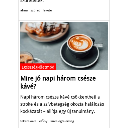
szüreteltek.
alma
szüret
fekete
Egészség-életmód
Mire jó napi három csésze
kávé?
Napi három csésze kávé csökkentheti a
stroke és a szívbetegség okozta halálozás
kockázatát – állítja egy új tanulmány.
feketekávé
előny
szívelégtelenség