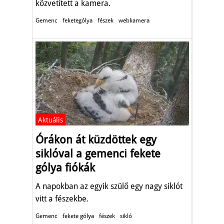
közvetített a kamera.
Gemenc
feketególya
fészek
webkamera
Aktuális
Órákon át küzdöttek egy
siklóval a gemenci fekete
gólya fiókák
A napokban az egyik szülő egy nagy siklót
vitt a fészekbe.
Gemenc
fekete gólya
fészek
sikló