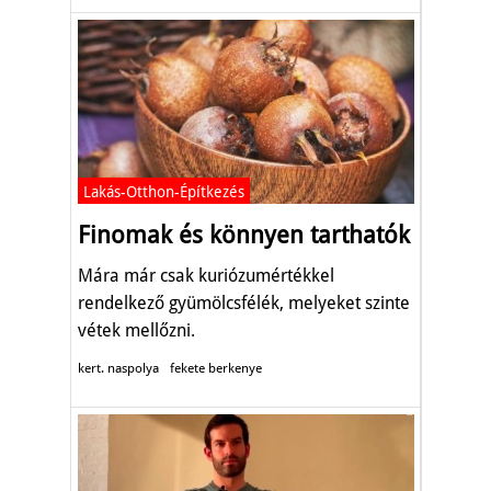
Lakás-Otthon-Építkezés
Finomak és könnyen tarthatók
Mára már csak kuriózumértékkel
rendelkező gyümölcsfélék, melyeket szinte
vétek mellőzni.
kert. naspolya
fekete berkenye