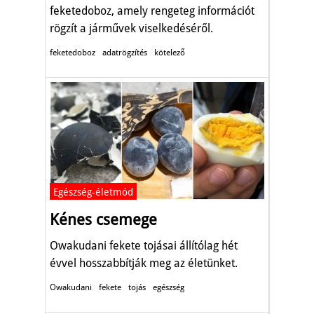
feketedoboz, amely rengeteg információt
rögzít a járművek viselkedéséről.
feketedoboz
adatrögzítés
kötelező
Egészség-életmód
Kénes csemege
Owakudani fekete tojásai állítólag hét
évvel hosszabbítják meg az életünket.
Owakudani
fekete
tojás
egészség