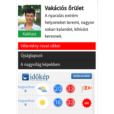
Vakációs őrület
A nyaralás extrém
helyzeteket teremt, nagyon
sokan kalandot, kihívást
Kaktusz
keresnek.
Vélemény rovat cikkei
Újságlapozó
A nagyvilág képekben