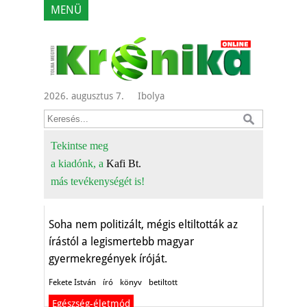
MENÜ
2026. augusztus 7.
Ibolya
Miért került
tiltólistára a Vuk és
Tekintse meg
a kiadónk, a
Kafi Bt.
a Bogáncs írója?
más tevékenységét is!
Aktuális
Soha nem politizált, mégis eltiltották az
írástól a legismertebb magyar
gyermekregények íróját.
Fekete István
író
könyv
betiltott
Egészség-életmód