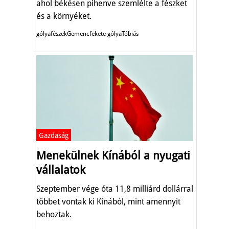
ahol békésen pihenve szemlélte a fészket
és a környéket.
gólyafészekGemencfekete gólyaTóbiás
Gazdaság
Menekülnek Kínából a nyugati
vállalatok
Szeptember vége óta 11,8 milliárd dollárral
többet vontak ki Kínából, mint amennyit
behoztak.