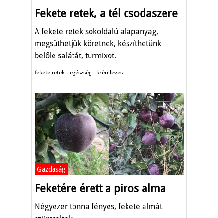
Fekete retek, a tél csodaszere
A fekete retek sokoldalú alapanyag,
megsüthetjük köretnek, készíthetünk
belőle salátát, turmixot.
fekete retek
egészség
krémleves
Gazdaság
Feketére érett a piros alma
Négyezer tonna fényes, fekete almát