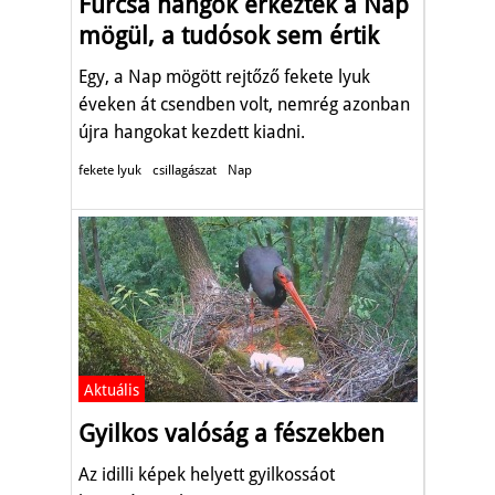
Furcsa hangok érkeztek a Nap
mögül, a tudósok sem értik
Egy, a Nap mögött rejtőző fekete lyuk
éveken át csendben volt, nemrég azonban
újra hangokat kezdett kiadni.
fekete lyuk
csillagászat
Nap
Aktuális
Gyilkos valóság a fészekben
Az idilli képek helyett gyilkossáot