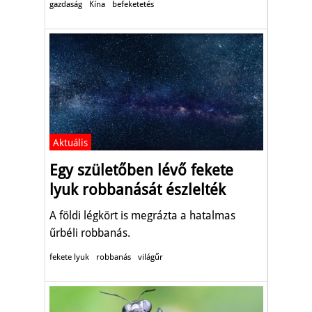
gazdaság
Kína
befeketetés
Aktuális
Egy születőben lévő fekete
lyuk robbanását észlelték
A földi légkört is megrázta a hatalmas
űrbéli robbanás.
fekete lyuk
robbanás
világűr