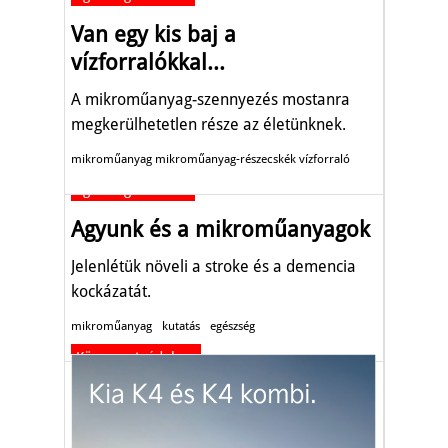
Van egy kis baj a
vízforralókkal...
A mikroműanyag-szennyezés mostanra
megkerülhetetlen része az életünknek.
mikroműanyag mikroműanyag-részecskék vízforraló
Egészség-életmód
Agyunk és a mikroműanyagok
Jelenlétük növeli a stroke és a demencia
kockázatát.
mikroműanyag
kutatás
egészség
Környezetvédelem
Vegyszerek helyett
lóretekfával is ki lehet szűrni a