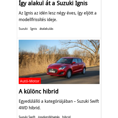
Így alakul át a Suzuki Ignis
Az Ignis az idén lesz négy éves, így eljött a
modellfrissítés ideje.
Suzuki
Ignis
átalakulás
Autó-Motor
A különc hibrid
Egyedülálló a kategóriájában – Suzuki Swift
4WD hibrid.
Suzuki Swift
összkerékhajtás
hibrid