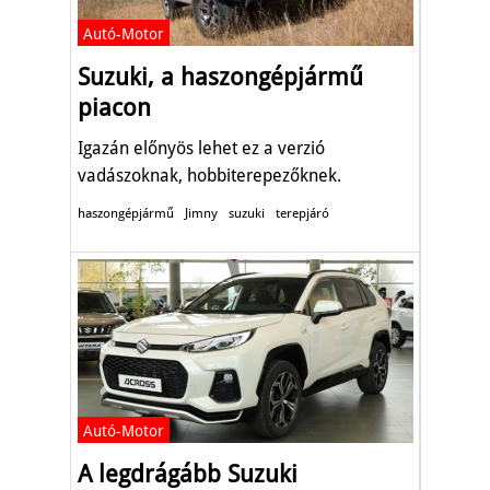
Autó-Motor
Suzuki, a haszongépjármű
piacon
Igazán előnyös lehet ez a verzió
vadászoknak, hobbiterepezőknek.
haszongépjármű
Jimny
suzuki
terepjáró
Autó-Motor
A legdrágább Suzuki