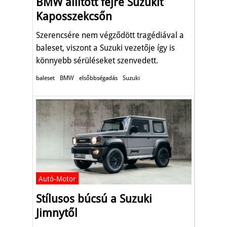
BMW állított fejre Suzukit
Kaposszekcsőn
Szerencsére nem végződött tragédiával a
baleset, viszont a Suzuki vezetője így is
könnyebb sérüléseket szenvedett.
baleset
BMW
elsőbbségadás
Suzuki
Autó-Motor
Stílusos búcsú a Suzuki
Jimnytől