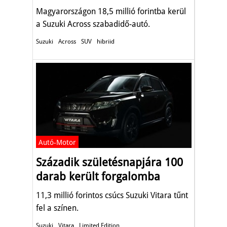
Magyarországon 18,5 millió forintba kerül
a Suzuki Across szabadidő-autó.
Suzuki
Across
SUV
hibriid
Autó-Motor
Századik születésnapjára 100
darab került forgalomba
11,3 millió forintos csúcs Suzuki Vitara tűnt
fel a színen.
Suzuki
Vitara
Limited Edition