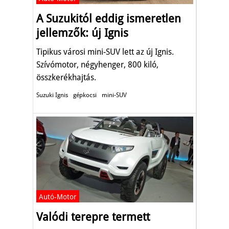
A Suzukitól eddig ismeretlen
jellemzők: új Ignis
Tipikus városi mini-SUV lett az új Ignis.
Szívómotor, négyhenger, 800 kiló,
összkerékhajtás.
Suzuki Ignis
gépkocsi
mini-SUV
Autó-Motor
Valódi terepre termett