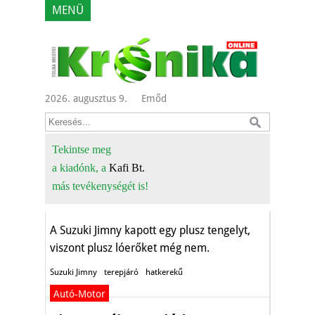
MENÜ
2026. augusztus 9.
Emőd
Broadwayban
készült a
Tekintse meg
a kiadónk, a
Kafi Bt.
hatkerekes
más tevékenységét is!
Autó-Motor
A Suzuki Jimny kapott egy plusz tengelyt,
viszont plusz lóerőket még nem.
Suzuki Jimny
terepjáró
hatkerekű
Autó-Motor