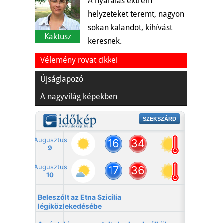
A nyaralás extrém
helyzeteket teremt, nagyon
sokan kalandot, kihívást
Kaktusz
keresnek.
Vélemény rovat cikkei
Újságlapozó
A nagyvilág képekben