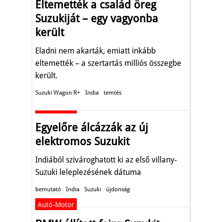
Eltemették a család öreg
Suzukiját – egy vagyonba
került
Eladni nem akarták, emiatt inkább
eltemették – a szertartás milliós összegbe
került.
Suzuki Wagon R+
India
temtés
Autó-Motor
Egyelőre álcázzák az új
elektromos Suzukit
Indiából szivároghatott ki az első villany-
Suzuki leleplezésének dátuma
bemutató
India
Suzuki
újdonság
Autó-Motor