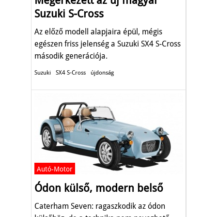
Megérkezett az új magyar
Suzuki S-Cross
Az előző modell alapjaira épül, mégis
egészen friss jelenség a Suzuki SX4 S-Cross
második generációja.
Suzuki
SX4 S-Cross
újdonság
Autó-Motor
Ódon külső, modern belső
Caterham Seven: ragaszkodik az ódon