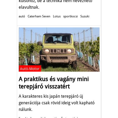
külsőhöz, de a technika nem nevezhető
elavultnak.
autó
Caterham Seven
Lotus
sportkocsi
Suzuki
Autó-Motor
A praktikus és vagány mini
terepjáró visszatért
A karakteres kis japán terepjáró új
generációja csak rövid ideig volt kapható
nálunk.