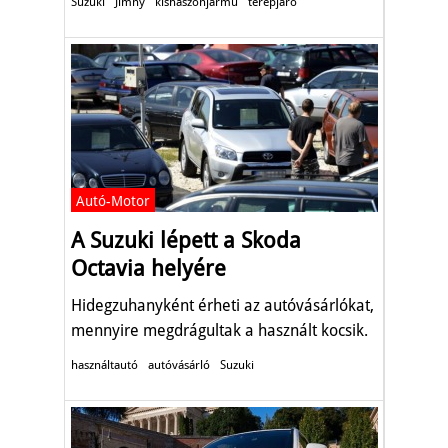
Suzuki
Jimny
kishaszonjármű
terepjáró
Autó-Motor
A Suzuki lépett a Skoda
Octavia helyére
Hidegzuhanyként érheti az autóvásárlókat,
mennyire megdrágultak a használt kocsik.
használtautó
autóvásárló
Suzuki