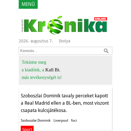
MENÜ
2026. augusztus 7.
Ibolya
Mit tartogat
Szoboszlai játéka a
Tekintse meg
a kiadónk, a
Kafi Bt.
Real Madrid ellen?
más tevékenységét is!
Sport
Szoboszlai Dominik tavaly perceket kapott
a Real Madrid ellen a BL-ben, most viszont
csapata kulcsjátékosa.
Szoboszlai Dominik
Liverpool
foci
Sport