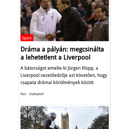
Sport
Dráma a pályán: megcsinálta
a lehetetlent a Liverpool
A bátorságot emelte ki Jürgen Klopp, a
Liverpool vezetőedzője azt követően, hogy
csapata drámai körülmények között
harcolta ki a továbbjutást a Borussia
foci
Liverpool
Dortmund ellen a labdarúgó Európa Liga
negyeddöntőjében csütörtök este.