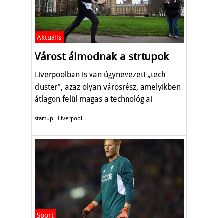
Aktuális
Várost álmodnak a strtupok
Liverpoolban is van úgynevezett „tech
cluster”, azaz olyan városrész, amelyikben
átlagon felül magas a technológiai
vállalatok száma.
startup
Liverpool
Sport