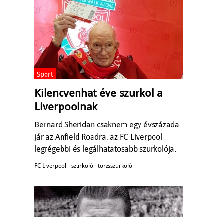
Sport
Kilencvenhat éve szurkol a
Liverpoolnak
Bernard Sheridan csaknem egy évszázada
jár az Anfield Roadra, az FC Liverpool
legrégebbi és legálhatatosabb szurkolója.
FC Liverpool
szurkoló
törzsszurkoló