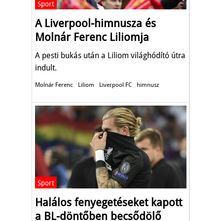
Sport
A Liverpool-himnusza és
Molnár Ferenc Liliomja
A pesti bukás után a Liliom világhódító útra
indult.
Molnár Ferenc
Liliom
Liverpool FC
himnusz
Sport
Halálos fenyegetéseket kapott
a BL-döntőben becsődölő