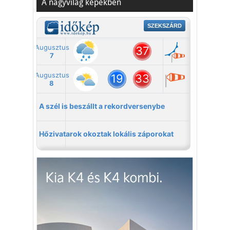
A nagyvilág képekben