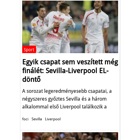
Sport
Egyik csapat sem veszített még
finálét: Sevilla-Liverpool EL-
döntő
A sorozat legeredményesebb csapatai, a
négyszeres győztes Sevilla és a három
alkalommal első Liverpool találkozik a
labdarúgó Európa Liga szerda esti
foci
Sevilla
Liverpool
fináléjában.