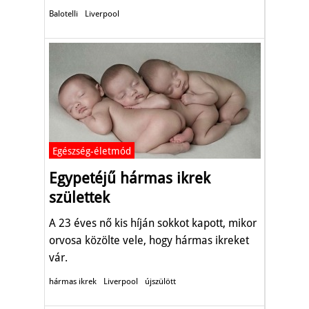
Balotelli
Liverpool
Egészség-életmód
Egypetéjű hármas ikrek
születtek
A 23 éves nő kis híján sokkot kapott, mikor
orvosa közölte vele, hogy hármas ikreket
vár.
hármas ikrek
Liverpool
újszülött