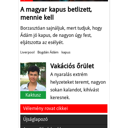
A magyar kapus betlizett,
mennie kell
Borzasztóan sajnáljuk, mert tudjuk, hogy
Ádám jó kapus, de nagyon úgy fest,
eljátszotta az esélyét.
Liverpool
Bogdán Ádám
kapus
Vakációs őrület
A nyaralás extrém
helyzeteket teremt, nagyon
sokan kalandot, kihívást
Kaktusz
keresnek.
Vélemény rovat cikkei
Újságlapozó