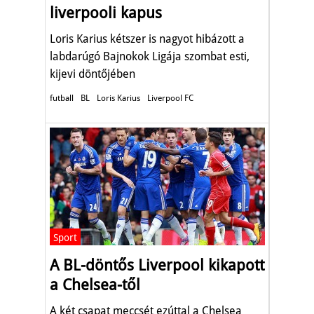
liverpooli kapus
Loris Karius kétszer is nagyot hibázott a
labdarúgó Bajnokok Ligája szombat esti,
kijevi döntőjében
futball
BL
Loris Karius
Liverpool FC
Sport
A BL-döntős Liverpool kikapott
a Chelsea-től
A két csapat meccsét ezúttal a Chelsea