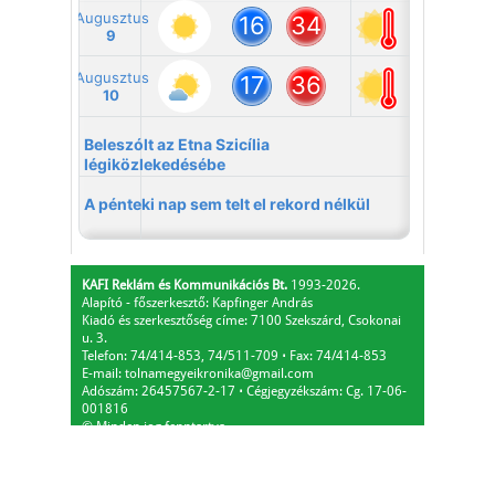
KAFI Reklám és Kommunikációs Bt.
1993-2026.
Alapító - főszerkesztő: Kapfinger András
Kiadó és szerkesztőség címe: 7100 Szekszárd, Csokonai
u. 3.
Telefon: 74/414-853, 74/511-709
⋅
Fax: 74/414-853
E-mail:
tolnamegyeikronika@gmail.com
Adószám: 26457567-2-17
⋅
Cégjegyzékszám: Cg. 17-06-
001816
© Minden jog fenntartva.