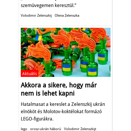
szemüvegemen keresztül.”
Volodimir Zelenszkij
Olena Zelenszka
Aktuális
Akkora a sikere, hogy már
nem is lehet kapni
Hatalmasat a kereslet a Zelenszkij ukrán
elnököt és Molotov-koktélokat formázó
LEGO-figurákra.
lego
orosz-ukrán háború
Volodimir Zelenszkijt