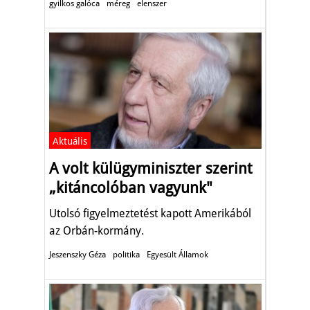
gyilkos galóca
méreg
elenszer
Aktuális
A volt külügyminiszter szerint
„kitáncolóban vagyunk"
Utolsó figyelmeztetést kapott Amerikából
az Orbán-kormány.
Jeszenszky Géza
politika
Egyesült Államok