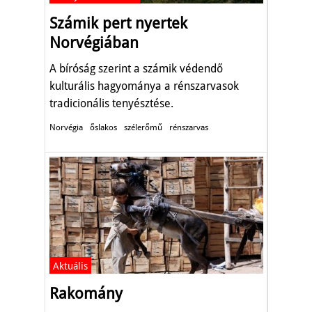
Számik pert nyertek
Norvégiában
A bíróság szerint a számik védendő
kulturális hagyománya a rénszarvasok
tradicionális tenyésztése.
Norvégia
őslakos
szélerőmű
rénszarvas
Aktuális
Rakomány