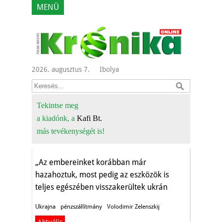
MENÜ
2026. augusztus 7.
Ibolya
A magyar
hatóságok
Tekintse meg
a kiadónk, a
Kafi Bt.
visszaadták
más tevékenységét is!
Aktuális
„Az embereinket korábban már
hazahoztuk, most pedig az eszközök is
teljes egészében visszakerültek ukrán
területre."
Ukrajna
pénzszállítmány
Volodimir Zelenszkij