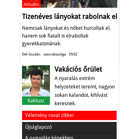
Aktuális
Tizenéves lányokat rabolnak el
Nemcsak lányokat és nőket hurcoltak el,
hanem sok fiatalt is elraboltak
gyerekkatonának.
Dél-Szudán
szexrabszolga
ENSZ
Vakációs őrület
A nyaralás extrém
helyzeteket teremt, nagyon
sokan kalandot, kihívást
Kaktusz
keresnek.
Vélemény rovat cikkei
Újságlapozó
A nagyvilág képekben