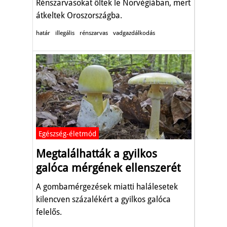
Rénszarvasokat öltek le Norvégiában, mert
átkeltek Oroszországba.
határ
illegális
rénszarvas
vadgazdálkodás
Egészség-életmód
Megtalálhatták a gyilkos
galóca mérgének ellenszerét
A gombamérgezések miatti halálesetek
kilencven százalékért a gyilkos galóca
felelős.