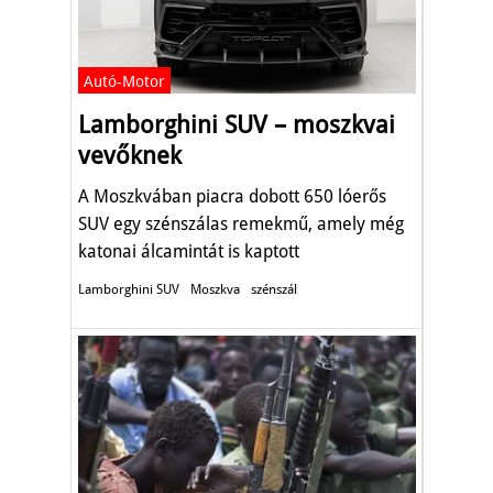
Autó-Motor
Lamborghini SUV – moszkvai
vevőknek
A Moszkvában piacra dobott 650 lóerős
SUV egy szénszálas remekmű, amely még
katonai álcamintát is kaptott
Lamborghini SUV
Moszkva
szénszál