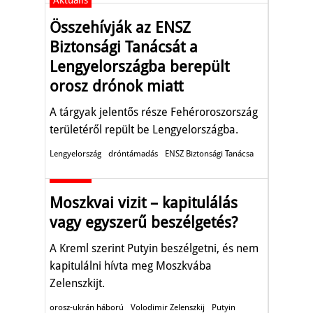
Aktuális
Összehívják az ENSZ
Biztonsági Tanácsát a
Lengyelországba berepült
orosz drónok miatt
A tárgyak jelentős része Fehéroroszország
területéről repült be Lengyelországba.
Lengyelország
dróntámadás
ENSZ Biztonsági Tanácsa
Aktuális
Moszkvai vizit – kapitulálás
vagy egyszerű beszélgetés?
A Kreml szerint Putyin beszélgetni, és nem
kapitulálni hívta meg Moszkvába
Zelenszkijt.
orosz-ukrán háború
Volodimir Zelenszkij
Putyin