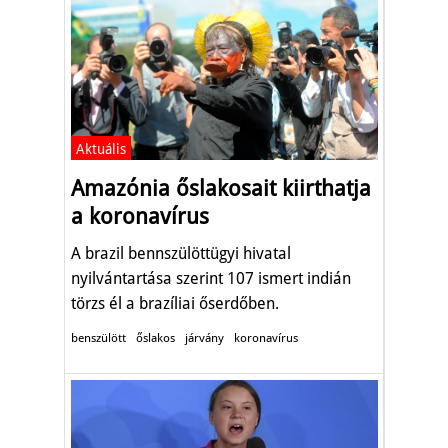
Aktuális
Amazónia őslakosait kiirthatja
a koronavírus
A brazil bennszülöttügyi hivatal
nyilvántartása szerint 107 ismert indián
törzs él a brazíliai őserdőben.
benszülött
őslakos
járvány
koronavírus