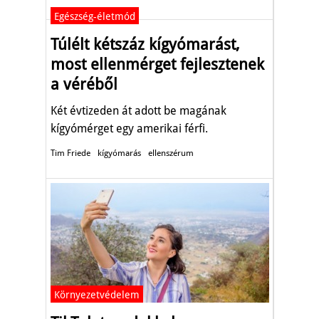
Egészség-életmód
Túlélt kétszáz kígyómarást,
most ellenmérget fejlesztenek
a véréből
Két évtizeden át adott be magának
kígyómérget egy amerikai férfi.
Tim Friede
kígyómarás
ellenszérum
Környezetvédelem