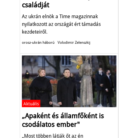
családját
Az ukrán elnök a Time magazinnak
nyilatkozott az országát ért támadás
kezdeteiről.
orosz-ukrán háború
Volodimir Zelenszkij
Aktuális
„Apaként és államfőként is
csodálatos ember"
„Most többen látják őt az én