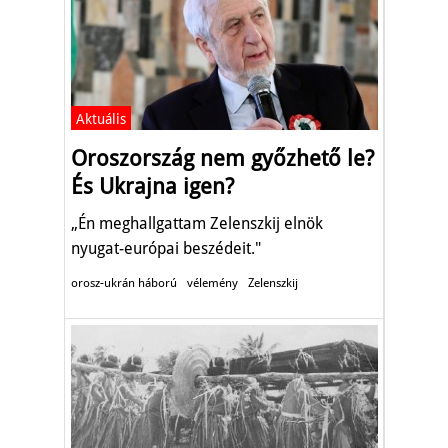
Aktuális
Oroszország nem győzhető le?
És Ukrajna igen?
„Én meghallgattam Zelenszkij elnök
nyugat-európai beszédeit."
orosz-ukrán háború
vélemény
Zelenszkij