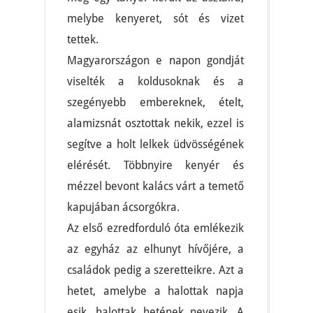
melybe kenyeret, sót és vizet
tettek.
Magyarországon e napon gondját
viselték a koldusoknak és a
szegényebb embereknek, ételt,
alamizsnát osztottak nekik, ezzel is
segítve a holt lelkek üdvösségének
elérését. Többnyire kenyér és
mézzel bevont kalács várt a temető
kapujában ácsorgókra.
Az első ezredforduló óta emlékezik
az egyház az elhunyt hívőjére, a
családok pedig a szeretteikre. Azt a
hetet, amelybe a halottak napja
esik, halottak hetének nevezik. A