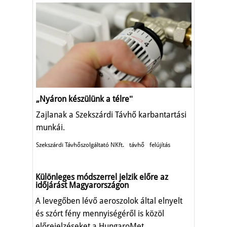
„Nyáron készülünk a télreʺ
Zajlanak a Szekszárdi Távhő karbantartási
munkái.
Szekszárdi Távhőszolgáltató NKft.
távhő
felújítás
Különleges módszerrel jelzik előre az
időjárást Magyarországon
A levegőben lévő aeroszolok által elnyelt
és szórt fény mennyiségéről is közöl
előrejelzéseket a HungaroMet.