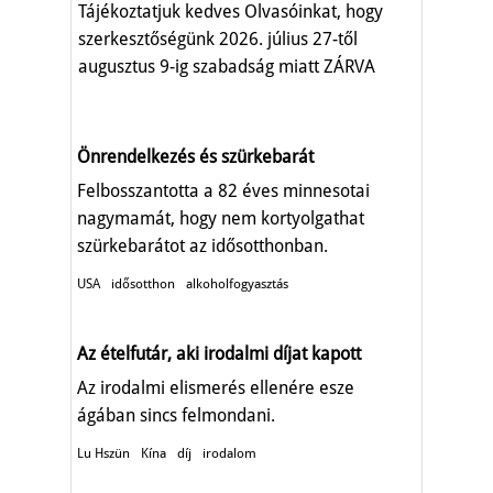
Tájékoztatjuk kedves Olvasóinkat, hogy
szerkesztőségünk 2026. július 27-től
augusztus 9-ig szabadság miatt ZÁRVA
TART.
Önrendelkezés és szürkebarát
Felbosszantotta a 82 éves minnesotai
nagymamát, hogy nem kortyolgathat
szürkebarátot az idősotthonban.
USA
idősotthon
alkoholfogyasztás
Az ételfutár, aki irodalmi díjat kapott
Az irodalmi elismerés ellenére esze
ágában sincs felmondani.
Lu Hszün
Kína
díj
irodalom