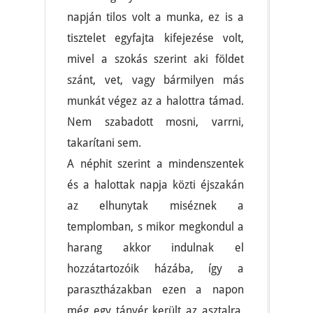
napján tilos volt a munka, ez is a
tisztelet egyfajta kifejezése volt,
mivel a szokás szerint aki földet
szánt, vet, vagy bármilyen más
munkát végez az a halottra támad.
Nem szabadott mosni, varrni,
takarítani sem.
A néphit szerint a mindenszentek
és a halottak napja közti éjszakán
az elhunytak miséznek a
templomban, s mikor megkondul a
harang akkor indulnak el
hozzátartozóik házába, így a
parasztházakban ezen a napon
még egy tányér került az asztalra,