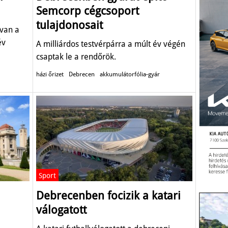
Semcorp cégcsoport
tulajdonosait
gvan a
év
A milliárdos testvérpárra a múlt év végén
csaptak le a rendőrök.
házi őrizet
Debrecen
akkumulátorfólia-gyár
Sport
Debrecenben focizik a katari
válogatott