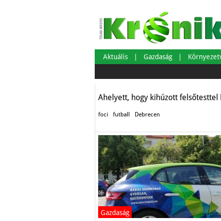
Vállald, aki vagy
mezlevételről, eg
Aktuális
Gazdaság
Környeze
Sport
Ahelyett, hogy kihúzott felsőtesttel 
foci
futball
Debrecen
Gazdaság