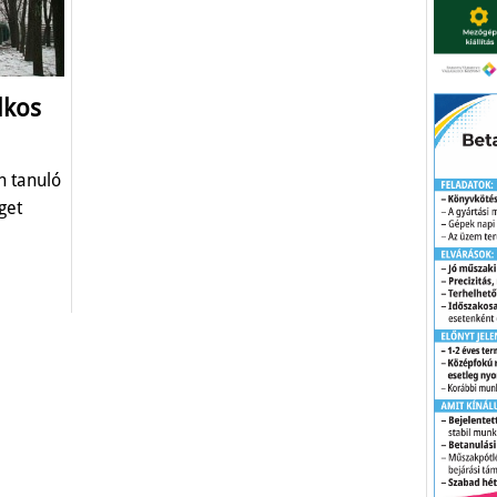
lkos
n tanuló
get