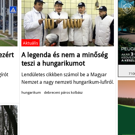
Aktuális
ezért
A legenda és nem a minőség
teszi a hungarikumot
írót
Lendületes cikkben számol be a Magyar
Nemzet a nagy nemzeti hungarikum-lufiról.
hungarikum
debreceni páros kolbász