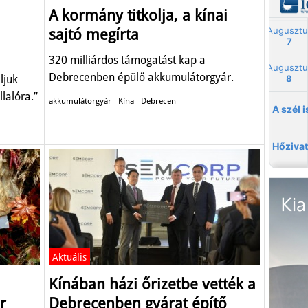
A kormány titkolja, a kínai
sajtó megírta
320 milliárdos támogatást kap a
Debrecenben épülő akkumulátorgyár.
ljuk
lalóra.”
akkumulátorgyár
Kína
Debrecen
Aktuális
Kínában házi őrizetbe vették a
r
Debrecenben gyárat építő