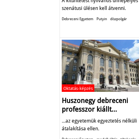
A kitüntetést nyilvános ünnepélyes
szenátusi ülésen kell átvenni.
Debreceni Egyetem
Putyin
díszpolgár
Oktatás-képzés
Huszonegy debreceni
professzor kiállt...
...az egyetemük egyeztetés nélküli
átalakítása ellen.