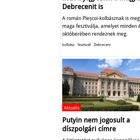
Debrecenit is
A román Pleșcoi-kolbásznak is me
maga fesztiválja, amelyet minden 
októberében rendeznek meg.
kolbász
fesztivál
Debreceni
Aktuális
Putyin nem jogosult a
díszpolgári címre