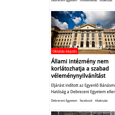
Debreceni Egyetem
modellváltás
tiltakozás
Oktatás-képzés
Állami intézmény nem
korlátozhatja a szabad
véleménynyilvánítást
Eljárást indított az Egyenlő Bánás
Hatóság a Debreceni Egyetem ellen
Debreceni Egyetem
facebook
tiltakozás