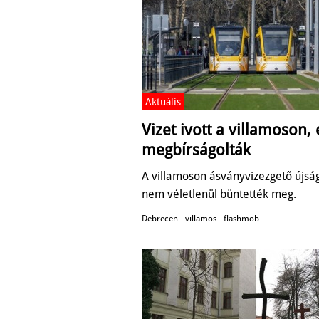
Aktuális
Vizet ivott a villamoson, 
megbírságolták
A villamoson ásványvizezgető újság
nem véletlenül büntették meg.
Debrecen
villamos
flashmob