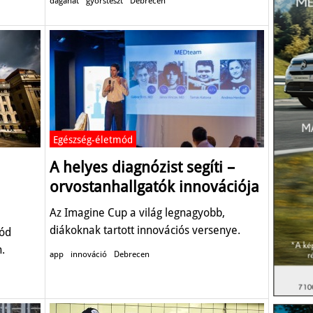
daganat
gyorsteszt
Debrecen
Egészség-életmód
A helyes diagnózist segíti –
orvostanhallgatók innovációja
Az Imagine Cup a világ legnagyobb,
diákoknak tartott innovációs versenye.
mód
.
app
innováció
Debrecen