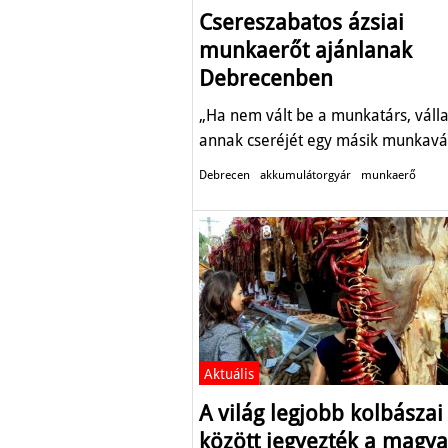
Csereszabatos ázsiai
munkaerőt ajánlanak
Debrecenben
„Ha nem vált be a munkatárs, válla
annak cseréjét egy másik munkavál
Debrecen
akkumulátorgyár
munkaerő
Aktuális
A világ legjobb kolbászai
között jegyezték a magya