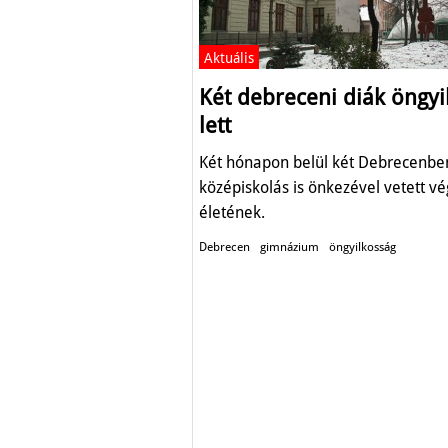
Aktuális
Két debreceni diák öngyi
lett
Két hónapon belül két Debrecenbe
középiskolás is önkezével vetett vé
életének.
Debrecen
gimnázium
öngyilkosság