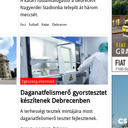
A katari futballválogatott a debreceni
Nagyerdei Stadionba telepíti át három
meccsét.
foci
futball
Katar
Debrecen
Egészség-életmód
Daganatfelismerő gyorstesztet
készítenek Debrecenben
A terhességi tesztek mintájára most
daganatfelismerő tesztet fejlesztenek.