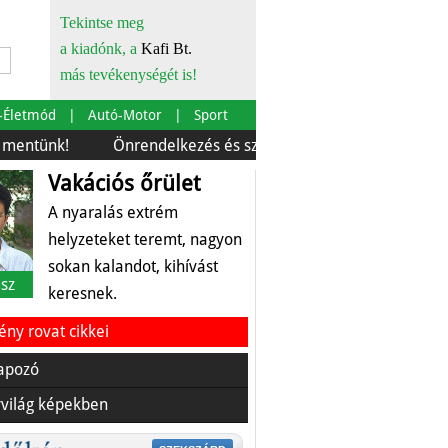
Tekintse meg
a kiadónk, a
Kafi Bt.
más tevékenységét is!
-Életmód
Autó-Motor
Sport
Önrendelkezés és szürkebarát
Európára is szabták
Vakációs őrület
A nyaralás extrém
helyzeteket teremt, nagyon
sokan kalandot, kihívást
sz
keresnek.
ny rovat cikkei
apozó
világ képekben