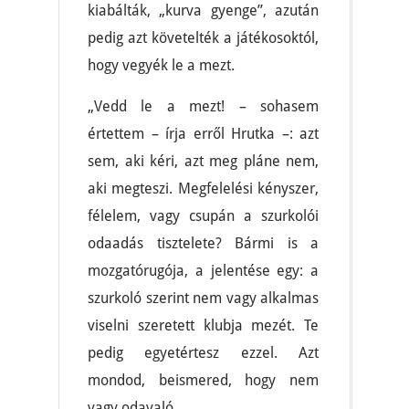
kiabálták, „kurva gyenge”, azután
pedig azt követelték a játékosoktól,
hogy vegyék le a mezt.
„Vedd le a mezt! – sohasem
értettem – írja erről Hrutka –: azt
sem, aki kéri, azt meg pláne nem,
aki megteszi. Megfelelési kényszer,
félelem, vagy csupán a szurkolói
odaadás tisztelete? Bármi is a
mozgatórugója, a jelentése egy: a
szurkoló szerint nem vagy alkalmas
viselni szeretett klubja mezét. Te
pedig egyetértesz ezzel. Azt
mondod, beismered, hogy nem
vagy odavaló.