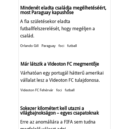
Mindenét eladta családja megélhetéséért,
most Paraguay kapushőse
A fia születésekor eladta
futballfelszerelését, hogy megéljen a
család.
Orlando Gill
Paraguay
foci
futball
Már látszik a Videoton FC megmentője
Várhatóan egy portugál hátterű amerikai
vállalat lesz a Videoton FC tulajdonosa.
Videoton FC Fehérvár
foci
futball
Sokezer kilométert kell utazni a
világbajnokságon – egyes csapatoknak
Erre az anomáliára a FIFA sem tudna