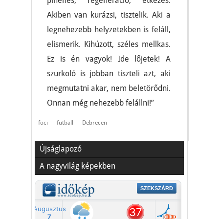
pihenés, regeneráció, étkezés.
Akiben van kurázsi, tisztelik. Aki a
legnehezebb helyzetekben is feláll,
elismerik. Kihúzott, széles mellkas.
Ez is én vagyok! Ide lőjetek! A
szurkoló is jobban tiszteli azt, aki
megmutatni akar, nem beletörődni.
Onnan még nehezebb felállni!”
foci
futball
Debrecen
Újságlapozó
A nagyvilág képekben