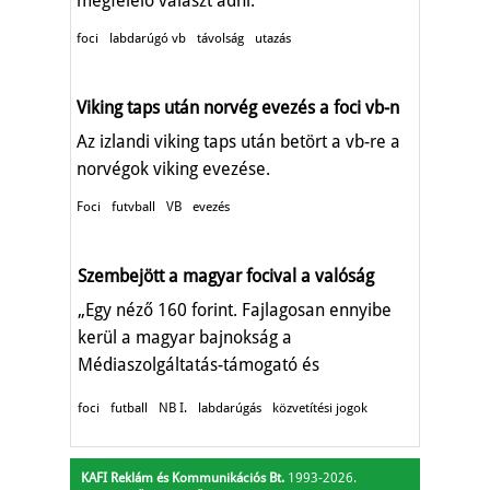
megfelelő választ adni.
foci
labdarúgó vb
távolság
utazás
Viking taps után norvég evezés a foci vb-n
Az izlandi viking taps után betört a vb-re a
norvégok viking evezése.
Foci
futvball
VB
evezés
Szembejött a magyar focival a valóság
„Egy néző 160 forint. Fajlagosan ennyibe
kerül a magyar bajnokság a
Médiaszolgáltatás-támogató és
Vagyonkezelő Alapnak."
foci
futball
NB I.
labdarúgás
közvetítési jogok
KAFI Reklám és Kommunikációs Bt.
1993-2026.