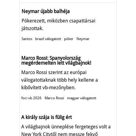
Neymar újabb balhéja
Pókerezett, miközben csapattársai
játszottak.
Santos
brazil válogatott
póker
Neymar
Marco Rossi: Spanyolország
megérdemelten lett világbajnok!
Marco Rossi szerint az európai
válogatottaknak több hely kellene a
kibővített vb-mezőnyben.
foci vb 2026
Marco Rossi
magyar válogatott
A király szája is fülig ért
A világbajnok ünneplése fergeteges volt a
New York Citytől nem messze fekvő