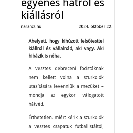
egyenes hátról és
kiállásról
narancs.hu
2024. október 22.
Ahelyett, hogy kihúzott felsőtesttel
kiállnál és vállalnád, aki vagy. Aki
hibázik is néha.
A vesztes debreceni focistáknak
nem kellett volna a szurkolók
utasítására levenniük a mezüket –
mondja az egykori válogatott
hátvéd.
Érthetetlen, miért kérik a szurkolók
a vesztes csapatuk futballistáitól,