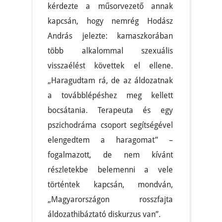
kérdezte a műsorvezető annak
kapcsán, hogy nemrég Hodász
András jelezte: kamaszkorában
több alkalommal szexuális
visszaélést követtek el ellene.
„Haragudtam rá, de az áldozatnak
a továbblépéshez meg kellett
bocsátania. Terapeuta és egy
pszichodráma csoport segítségével
elengedtem a haragomat” –
fogalmazott, de nem kívánt
részletekbe belemenni a vele
történtek kapcsán, mondván,
„Magyarországon rosszfajta
áldozathibáztató diskurzus van”.