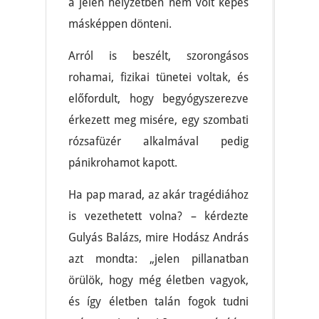
a jelen helyzetben nem volt képes
másképpen dönteni.
Arról is beszélt, szorongásos
rohamai, fizikai tünetei voltak, és
előfordult, hogy begyógyszerezve
érkezett meg misére, egy szombati
rózsafüzér alkalmával pedig
pánikrohamot kapott.
Ha pap marad, az akár tragédiához
is vezethetett volna? – kérdezte
Gulyás Balázs, mire Hodász András
azt mondta: „jelen pillanatban
örülök, hogy még életben vagyok,
és így életben talán fogok tudni