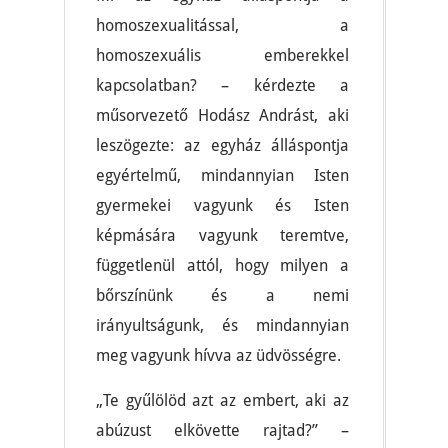
homoszexualitással, a
homoszexuális emberekkel
kapcsolatban? – kérdezte a
műsorvezető Hodász Andrást, aki
leszögezte: az egyház álláspontja
egyértelmű, mindannyian Isten
gyermekei vagyunk és Isten
képmására vagyunk teremtve,
függetlenül attól, hogy milyen a
bőrszínünk és a nemi
irányultságunk, és mindannyian
meg vagyunk hívva az üdvösségre.
„Te gyűlölöd azt az embert, aki az
abúzust elkövette rajtad?” –