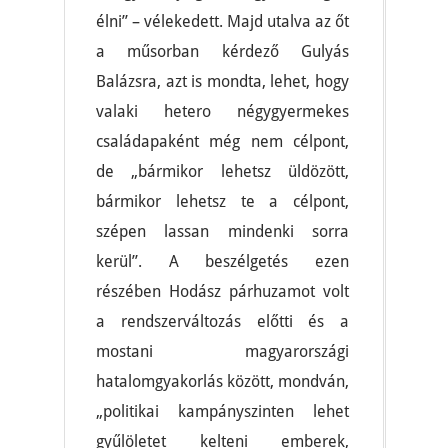
élni” – vélekedett. Majd utalva az őt
a műsorban kérdező Gulyás
Balázsra, azt is mondta, lehet, hogy
valaki hetero négygyermekes
családapaként még nem célpont,
de „bármikor lehetsz üldözött,
bármikor lehetsz te a célpont,
szépen lassan mindenki sorra
kerül”. A beszélgetés ezen
részében Hodász párhuzamot volt
a rendszerváltozás előtti és a
mostani magyarországi
hatalomgyakorlás között, mondván,
„politikai kampányszinten lehet
gyűlöletet kelteni emberek,