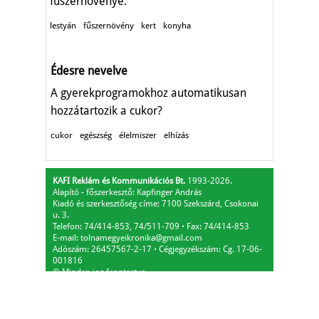
fűszernövénye.
lestyán
fűszernövény
kert
konyha
Édesre nevelve
A gyerekprogramokhoz automatikusan
hozzátartozik a cukor?
cukor
egészség
élelmiszer
elhízás
KAFI Reklám és Kommunikációs Bt.
1993-2026.
Alapító - főszerkesztő: Kapfinger András
Kiadó és szerkesztőség címe: 7100 Szekszárd, Csokonai
u. 3.
Telefon: 74/414-853, 74/511-709
⋅
Fax: 74/414-853
E-mail:
tolnamegyeikronika@gmail.com
Adószám: 26457567-2-17
⋅
Cégjegyzékszám: Cg. 17-06-
001816
© Minden jog fenntartva.