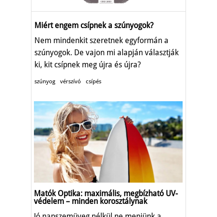
Miért engem csípnek a szúnyogok?
Nem mindenkit szeretnek egyformán a
szúnyogok. De vajon mi alapján választják
ki, kit csípnek meg újra és újra?
szúnyog
vérszívó
csípés
Matók Optika: maximális, megbízható UV-
védelem – minden korosztálynak
Jó napszemüveg nélkül ne menjünk a