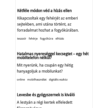
Kétféle módon véd a hízás ellen
Kikapcsoltak egy fehérjét az emberi
sejtekben, ami utána történt, az
forradalmat hozhat a fogyókúrában.
teszzsír
fehérje
fogyókúra
elhízás
Hatalmas nyereséggel kecsegtet – egy hét
mobiltelefon nélkül?
Mit nyerünk, ha csupán egy hétig
hanyagoljuk a mobilunkat?
online
mobilhasználat
digitális eszköz
Levesbe és gyógyszernek is kiváló
A lestyán a régi kertek elfeledett