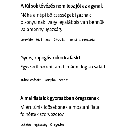
A túl sok tévézés nem tesz jót az agynak
Néha a népi bölcsességek igaznak
bizonyulnak, vagy legalábbis van bennük
valamennyi igazság.
televízió
tévé
agyműködés
mentális egészség
Gyors, ropogós kukoricafasírt
Egyszerű recept, amit imádni fog a család.
kukoricafasírt
konyha
recept
A mai fiatalok gyorsabban öregszenek
Miért tűnik idősebbnek a mostani fiatal
felnőttek szervezete?
kutatás
egészség
öregedés