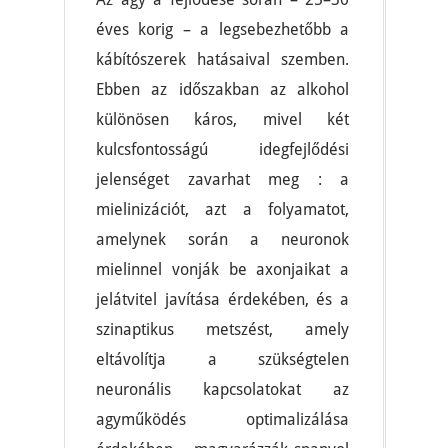
éves korig – a legsebezhetőbb a
kábítószerek hatásaival szemben.
Ebben az időszakban az alkohol
különösen káros, mivel két
kulcsfontosságú idegfejlődési
jelenséget zavarhat meg : a
mielinizációt, azt a folyamatot,
amelynek során a neuronok
mielinnel vonják be axonjaikat a
jelátvitel javítása érdekében, és a
szinaptikus metszést, amely
eltávolítja a szükségtelen
neuronális kapcsolatokat az
agyműködés optimalizálása