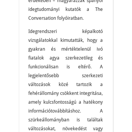
érdekében – magyarázzák spanyol
idegtudományi kutatók a The
Conversation folyóiratban.
Idegrendszeri képalkotó
vizsgálatokkal kimutatták, hogy a
gyakran és mértéktelenül ivó
fiatalok agya szerkezetileg és
funkcionálisan is eltérő. A
legjelentősebb szerkezeti
változások közé tartozik a
fehérállomány csökkent integritása,
amely kulcsfontosságú a hatékony
információtovábbításhoz. A
szürkeállományban is találtak
változásokat, növekedést vagy