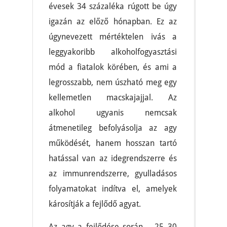
évesek 34 százaléka rúgott be úgy
igazán az előző hónapban. Ez az
úgynevezett mértéktelen ivás a
leggyakoribb alkoholfogyasztási
mód a fiatalok körében, és ami a
legrosszabb, nem úszható meg egy
kellemetlen macskajajjal. Az
alkohol ugyanis nemcsak
átmenetileg befolyásolja az agy
működését, hanem hosszan tartó
hatással van az idegrendszerre és
az immunrendszerre, gyulladásos
folyamatokat indítva el, amelyek
károsítják a fejlődő agyat.
Az agy a fejlődése során – 25–30