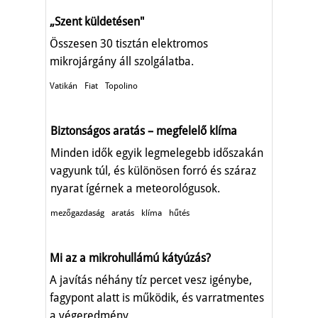
„Szent küldetésen"
Összesen 30 tisztán elektromos
mikrojárgány áll szolgálatba.
Vatikán
Fiat
Topolino
Biztonságos aratás – megfelelő klíma
Minden idők egyik legmelegebb időszakán
vagyunk túl, és különösen forró és száraz
nyarat ígérnek a meteorológusok.
mezőgazdaság
aratás
klíma
hűtés
Mi az a mikrohullámú kátyúzás?
A javítás néhány tíz percet vesz igénybe,
fagypont alatt is működik, és varratmentes
a végeredmény.