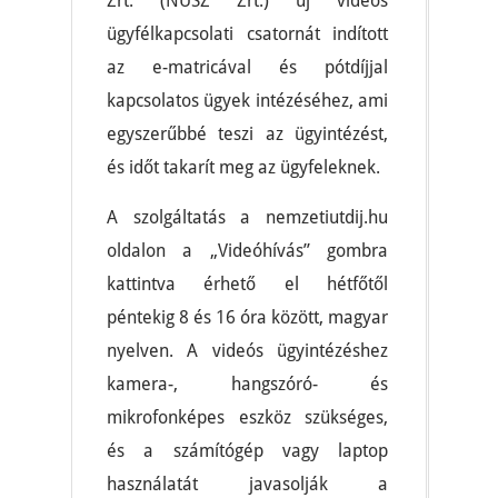
Zrt. (NÚSZ Zrt.) új videós
ügyfélkapcsolati csatornát indított
az e-matricával és pótdíjjal
kapcsolatos ügyek intézéséhez, ami
egyszerűbbé teszi az ügyintézést,
és időt takarít meg az ügyfeleknek.
A szolgáltatás a nemzetiutdij.hu
oldalon a „Videóhívás” gombra
kattintva érhető el hétfőtől
péntekig 8 és 16 óra között, magyar
nyelven. A videós ügyintézéshez
kamera-, hangszóró- és
mikrofonképes eszköz szükséges,
és a számítógép vagy laptop
használatát javasolják a