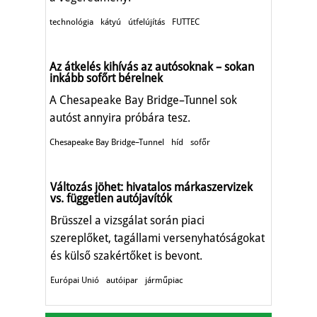
technológia
kátyú
útfelújítás
FUTTEC
Az átkelés kihívás az autósoknak – sokan
inkább sofőrt bérelnek
A Chesapeake Bay Bridge–Tunnel sok
autóst annyira próbára tesz.
Chesapeake Bay Bridge–Tunnel
híd
sofőr
Változás jöhet: hivatalos márkaszervizek
vs. független autójavítók
Brüsszel a vizsgálat során piaci
szereplőket, tagállami versenyhatóságokat
és külső szakértőket is bevont.
Európai Unió
autóipar
járműpiac