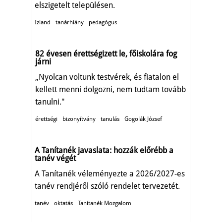
elszigetelt településen.
Izland
tanárhiány
pedagógus
82 évesen érettségizett le, főiskolára fog
járni
„Nyolcan voltunk testvérek, és fiatalon el
kellett menni dolgozni, nem tudtam tovább
tanulni."
érettségi
bizonyítvány
tanulás
Gogolák József
A Tanítanék javaslata: hozzák előrébb a
tanév végét
A Tanítanék véleményezte a 2026/2027-es
tanév rendjéről szóló rendelet tervezetét.
tanév
oktatás
Tanítanék Mozgalom