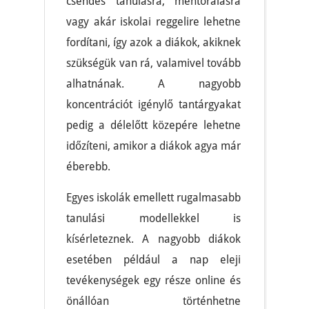
csendes tanulásra, mentorálásra
vagy akár iskolai reggelire lehetne
fordítani, így azok a diákok, akiknek
szükségük van rá, valamivel tovább
alhatnának. A nagyobb
koncentrációt igénylő tantárgyakat
pedig a délelőtt közepére lehetne
időzíteni, amikor a diákok agya már
éberebb.
Egyes iskolák emellett rugalmasabb
tanulási modellekkel is
kísérleteznek. A nagyobb diákok
esetében például a nap eleji
tevékenységek egy része online és
önállóan történhetne