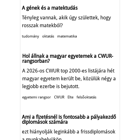
A gének és a matektudás
Tényleg vannak, akik úgy születtek, hogy
rosszak matekból?
tudomány
oktatás
matematika
Hol állnak a magyar egyetemek a CWUR-
rangsorban?
A 2026-os CWUR top 2000-es listájára hét
magyar egyetem került be, közülük négy a
legjobb ezerbe is bejutott.
egyetemi rangsor
CWUR
Elte
felsőoktatás
Ami a fizetésnél is fontosabb a pályakezdő
diplomások számára
ezt hiányolják leginkább a frissdiplomások
a munkahelyükön.