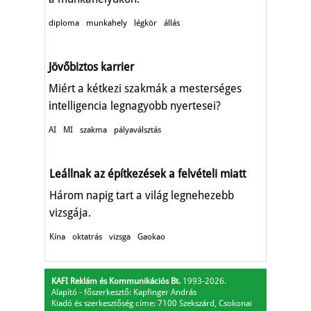
diploma
munkahely
légkör
állás
Jövőbiztos karrier
Miért a kétkezi szakmák a mesterséges
intelligencia legnagyobb nyertesei?
AI
MI
szakma
pályaválsztás
Leállnak az építkezések a felvételi miatt
Három napig tart a világ legnehezebb
vizsgája.
Kína
oktatrás
vizsga
Gaokao
KAFI Reklám és Kommunikációs Bt.
1993-2026.
Alapító - főszerkesztő: Kapfinger András
Kiadó és szerkesztőség címe: 7100 Szekszárd, Csokonai