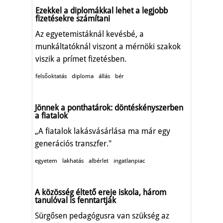
Ezekkel a diplomákkal lehet a legjobb
fizetésekre számítani
Az egyetemistáknál kevésbé, a
munkáltatóknál viszont a mérnöki szakok
viszik a prímet fizetésben.
felsőoktatás
diploma
állás
bér
Jönnek a ponthatárok: döntéskényszerben
a fiatalok
„A fiatalok lakásvásárlása ma már egy
generációs transzfer."
egyetem
lakhatás
albérlet
ingatlanpiac
A közösség éltető ereje iskola, három
tanulóval is fenntartják
Sürgősen pedagógusra van szükség az