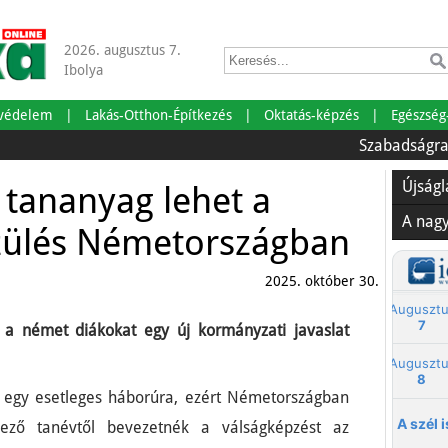
2026. augusztus 7.
Ibolya
tvédelem
Lakás-Otthon-Építkezés
Oktatás-képzés
Egészség
Szabadságra mentün
Újság
 tananyag lehet a
A nag
zülés Németországban
2025. október 30.
l a német diákokat egy új kormányzati javaslat
et egy esetleges háborúra, ezért Németországban
kező tanévtől bevezetnék a válságképzést az