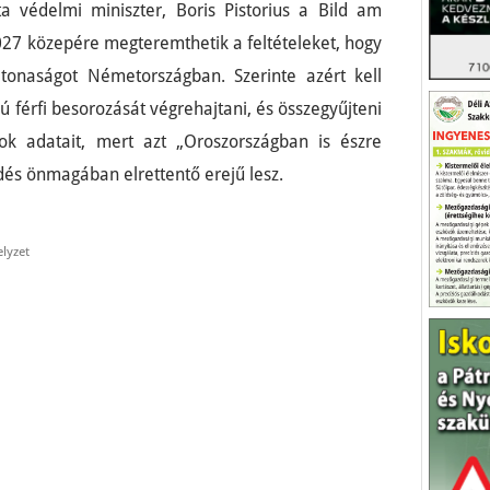
a védelmi miniszter, Boris Pistorius a Bild am
027 közepére megteremthetik a feltételeket, hogy
katonaságot Németországban. Szerinte azért kell
ú férfi besorozását végrehajtani, és összegyűjteni
rok adatait, mert azt „Oroszországban is észre
edés önmagában elrettentő erejű lesz.
elyzet