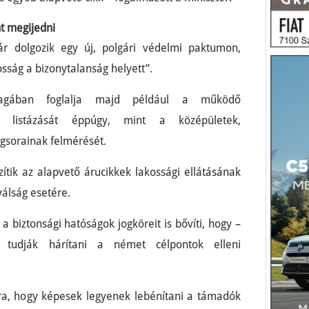
nt megijedni
r dolgozik egy új, polgári védelmi paktumon,
sság a bizonytalanság helyett”.
agában foglalja majd például a működő
ek listázását éppúgy, mint a középületek,
gsorainak felmérését.
ítik az alapvető árucikkek lakossági ellátásának
válság esetére.
 biztonsági hatóságok jogköreit is bővíti, hogy –
 tudják hárítani a német célpontok elleni
arra, hogy képesek legyenek lebénítani a támadók