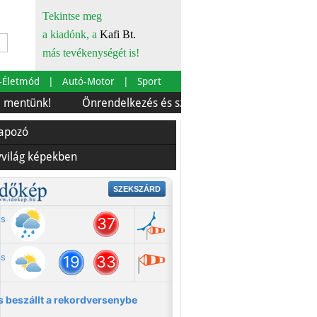
Tekintse meg
a kiadónk, a
Kafi Bt.
más tevékenységét is!
-Életmód
Autó-Motor
Sport
k!
Önrendelkezés és szürkebarát
Európára is szabtá
lapozó
yvilág képekben