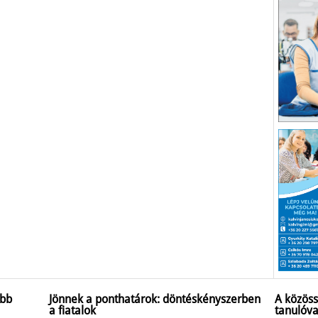
obb
Jönnek a ponthatárok: döntéskényszerben
A közöss
a fiatalok
tanulóva