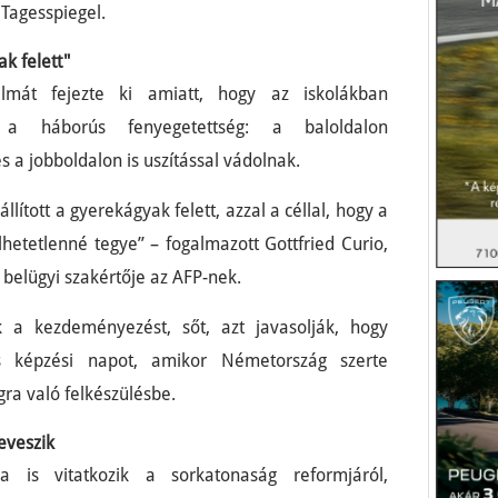
a Tagesspiegel.
k felett"
mát fejezte ki amiatt, hogy az iskolákban
a háborús fenyegetettség: a baloldalon
s a jobboldalon is uszítással vádolnak.
állított a gyerekágyak felett, azzal a céllal, hogy a
hetetlenné tegye” – fogalmazott Gottfried Curio,
 belügyi szakértője az AFP-nek.
ik a kezdeményezést, sőt, azt javasolják, hogy
 képzési napot, amikor Németország szerte
ra való felkészülésbe.
eveszik
ra is vitatkozik a sorkatonaság reformjáról,