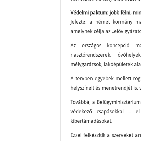
Védelmi paktum: jobb félni, mi
Jelezte: a német kormány má
amelynek célja az „elővigyázato
Az országos koncepció m
riasztórendszerek, óvóhely
mélygarázsok, lakóépületek ala
A tervben egyebek mellett rögz
helyszíneit és menetrendjét is, 
Továbbá, a Belügyminisztérium a
védekező csapásokkal – el
kibertámadásokat.
Ezzel felkészítik a szerveket 