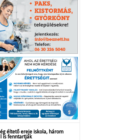
ég éltető ereje iskola, három
l is fenntartják