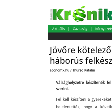
Aktuális
Gazdaság
Környeze
Jövőre kötelező
háborús felkés
economx.hu / Thurzó Katalin
Válsághelyzetre készítenék fe
szerint.
Fel kell készíteni a gyerekek
bejelentették, hogy a követ