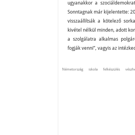
ugyanakkor a szociáldemokrat
Sonntagnak már kijelentette: 2
visszaállítsák a kötelező sor
kivétel nélkül minden, adott kor
a szolgálatra alkalmas polgá
fogják venni”, vagyis az intézk
Németország
iskola
felkészülés
vészh