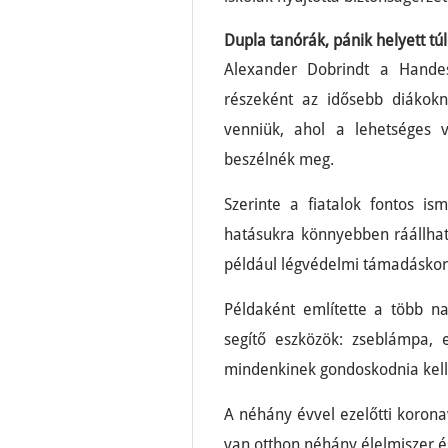
Dupla tanórák, pánik helyett túl
Alexander Dobrindt a Handes
részeként az idősebb diákokn
venniük, ahol a lehetséges v
beszélnék meg.
Szerinte a fiatalok fontos ism
hatásukra könnyebben ráállhat
például légvédelmi támadáskor 
Példaként említette a több na
segítő eszközök: zseblámpa, 
mindenkinek gondoskodnia kell
A néhány évvel ezelőtti koron
van otthon néhány élelmiszer és