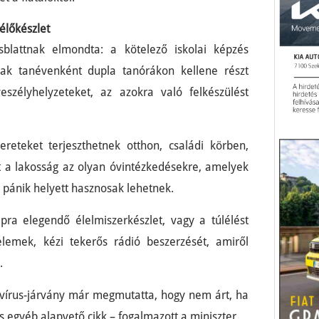
élőkészlet
blattnak elmondta: a kötelező iskolai képzés
ak tanévenként dupla tanórákon kellene részt
eszélyhelyzeteket, az azokra való felkészülést
ereteket terjeszthetnek otthon, családi körben,
 a lakosság az olyan óvintézkedésekre, amelyek
pánik helyett hasznosak lehetnek.
pra elegendő élelmiszerkészlet, vagy a túlélést
elemek, kézi tekerős rádió beszerzését, amiről
.
avírus-járvány már megmutatta, hogy nem árt, ha
 egyéb alapvető cikk – fogalmazott a miniszter.