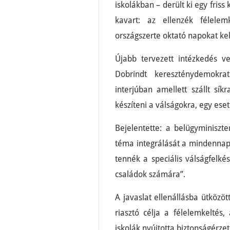
iskolákban – derült ki egy friss
kavart: az ellenzék félelemk
országszerte oktató napokat kell
Újabb tervezett intézkedés v
Dobrindt kereszténydemokra
interjúban amellett szállt sík
készíteni a válságokra, egy ese
Bejelentette: a belügyminiszt
téma integrálását a mindennapi
tennék a speciális válságfelké
családok számára”.
A javaslat ellenállásba ütközö
riasztó célja a félelemkeltés
iskolák nyújtotta biztonságérzete