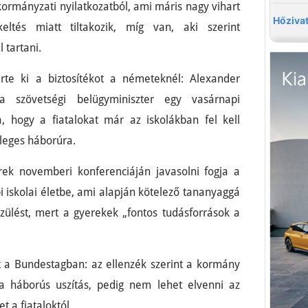
 kormányzati nyilatkozatból, ami máris nagy vihart
eltés miatt tiltakozik, míg van, aki szerint
 tartani.
erte ki a biztosítékot a németeknél: Alexander
ta szövetségi belügyminiszter egy vasárnapi
ra, hogy a fiatalokat már az iskolákban fel kell
tleges háborúra.
erek novemberi konferenciáján javasolni fogja a
 iskolai életbe, ami alapján kötelező tananyaggá
szülést, mert a gyerekek „fontos tudásforrások a
tt a Bundestagban: az ellenzék szerint a kormány
, a háborús uszítás, pedig nem lehet elvenni az
t a fiataloktól.