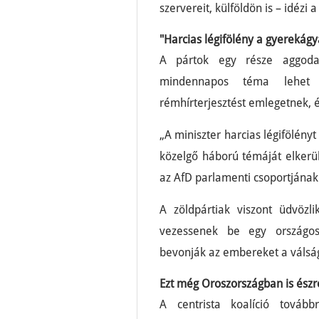
szervereit, külföldön is – idézi 
"Harcias légifölény a gyerekágya
A pártok egy része aggodal
mindennapos téma lehet 
rémhírterjesztést emlegetnek, é
„A miniszter harcias légifölényt 
közelgő háború témáját elkerül
az AfD parlamenti csoportjának
A zöldpártiak viszont üdvözl
vezessenek be egy országos
bevonják az embereket a válság
Ezt még Oroszországban is észr
A centrista koalíció tovább