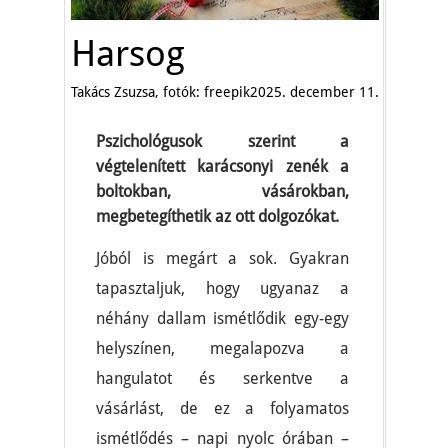
Harsog
Takács Zsuzsa, fotók: freepik
2025. december 11.
Pszichológusok szerint a
végtelenített karácsonyi zenék a
boltokban, vásárokban,
megbetegíthetik az ott dolgozókat.
Jóból is megárt a sok. Gyakran
tapasztaljuk, hogy ugyanaz a
néhány dallam ismétlődik egy-egy
helyszínen, megalapozva a
hangulatot és serkentve a
vásárlást, de ez a folyamatos
ismétlődés – napi nyolc órában –