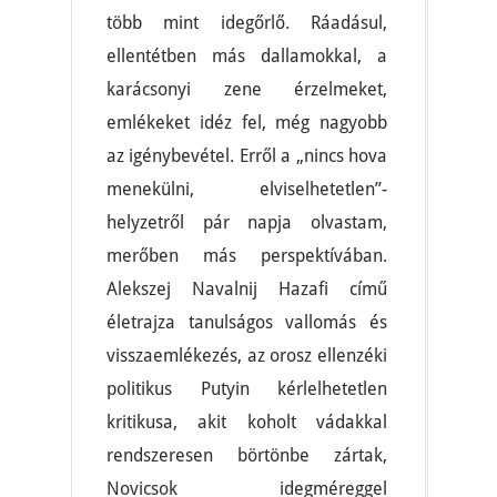
több mint idegőrlő. Ráadásul,
ellentétben más dallamokkal, a
karácsonyi zene érzelmeket,
emlékeket idéz fel, még nagyobb
az igénybevétel. Erről a „nincs hova
menekülni, elviselhetetlen”-
helyzetről pár napja olvastam,
merőben más perspektívában.
Alekszej Navalnij Hazafi című
életrajza tanulságos vallomás és
visszaemlékezés, az orosz ellenzéki
politikus Putyin kérlelhetetlen
kritikusa, akit koholt vádakkal
rendszeresen börtönbe zártak,
Novicsok idegméreggel