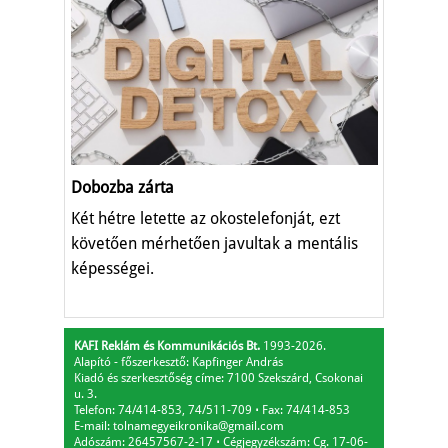
Dobozba zárta
Két hétre letette az okostelefonját, ezt
követően mérhetően javultak a mentális
képességei.
KAFI Reklám és Kommunikációs Bt.
1993-2026.
Alapító - főszerkesztő: Kapfinger András
Kiadó és szerkesztőség címe: 7100 Szekszárd, Csokonai
u. 3.
Telefon: 74/414-853, 74/511-709
⋅
Fax: 74/414-853
E-mail:
tolnamegyeikronika@gmail.com
Adószám: 26457567-2-17
⋅
Cégjegyzékszám: Cg. 17-06-