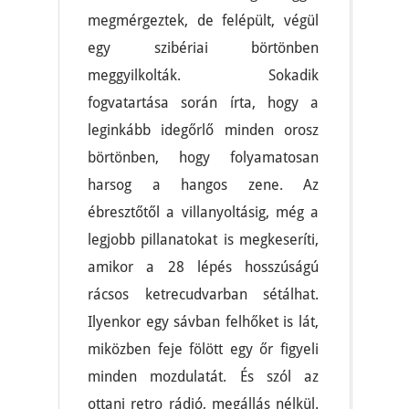
megmérgeztek, de felépült, végül
egy szibériai börtönben
meggyilkolták. Sokadik
fogvatartása során írta, hogy a
leginkább idegőrlő minden orosz
börtönben, hogy folyamatosan
harsog a hangos zene. Az
ébresztőtől a villanyoltásig, még a
legjobb pillanatokat is megkeseríti,
amikor a 28 lépés hosszúságú
rácsos ketrecudvarban sétálhat.
Ilyenkor egy sávban felhőket is lát,
miközben feje fölött egy őr figyeli
minden mozdulatát. És szól az
ottani retro rádió, megállás nélkül.