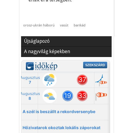
orosz-ukrán háború
vasút
barikád
Újságlapozó
A nagyvilág képekben