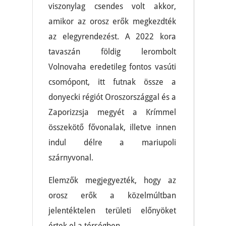
viszonylag csendes volt akkor,
amikor az orosz erők megkezdték
az elegyrendezést. A 2022 kora
tavaszán földig lerombolt
Volnovaha eredetileg fontos vasúti
csomópont, itt futnak össze a
donyecki régiót Oroszországgal és a
Zaporizzsja megyét a Krímmel
összekötő fővonalak, illetve innen
indul délre a mariupoli
szárnyvonal.
Elemzők megjegyezték, hogy az
orosz erők a közelmúltban
jelentéktelen területi előnyöket
értek el a térségben.