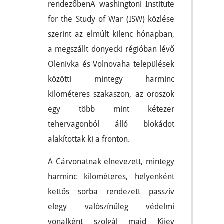
rendezőbenA washingtoni Institute
for the Study of War (ISW) közlése
szerint az elmúlt kilenc hónapban,
a megszállt donyecki régióban lévő
Olenivka és Volnovaha települések
közötti mintegy harminc
kilométeres szakaszon, az oroszok
egy több mint kétezer
tehervagonból álló blokádot
alakítottak ki a fronton.
A Cárvonatnak elnevezett, mintegy
harminc kilométeres, helyenként
kettős sorba rendezett passzív
elegy valószínűleg védelmi
vonalként szolgál majd Kijev