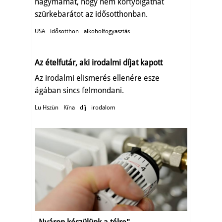
nagymamát, hogy nem kortyolgathat
szürkebarátot az idősotthonban.
USA
idősotthon
alkoholfogyasztás
Az ételfutár, aki irodalmi díjat kapott
Az irodalmi elismerés ellenére esze
ágában sincs felmondani.
Lu Hszün
Kína
díj
irodalom