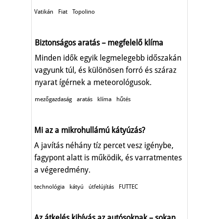
Vatikán
Fiat
Topolino
Biztonságos aratás – megfelelő klíma
Minden idők egyik legmelegebb időszakán
vagyunk túl, és különösen forró és száraz
nyarat ígérnek a meteorológusok.
mezőgazdaság
aratás
klíma
hűtés
Mi az a mikrohullámú kátyúzás?
A javítás néhány tíz percet vesz igénybe,
fagypont alatt is működik, és varratmentes
a végeredmény.
technológia
kátyú
útfelújítás
FUTTEC
Az átkelés kihívás az autósoknak – sokan