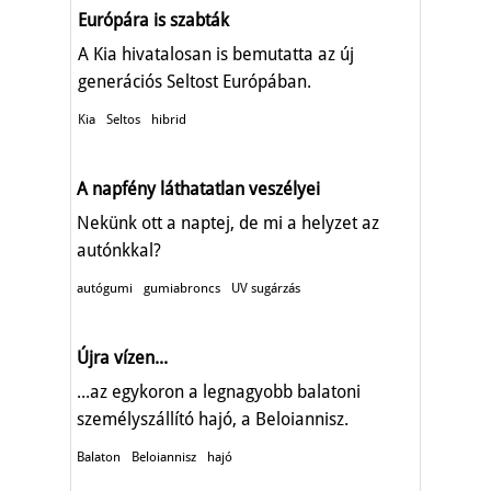
Európára is szabták
A Kia hivatalosan is bemutatta az új
generációs Seltost Európában.
Kia
Seltos
hibrid
A napfény láthatatlan veszélyei
Nekünk ott a naptej, de mi a helyzet az
autónkkal?
autógumi
gumiabroncs
UV sugárzás
Újra vízen...
...az egykoron a legnagyobb balatoni
személyszállító hajó, a Beloiannisz.
Balaton
Beloiannisz
hajó