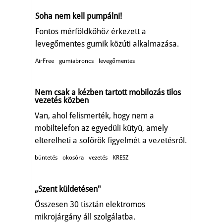
Soha nem kell pumpálni!
Fontos mérföldkőhöz érkezett a
levegőmentes gumik közúti alkalmazása.
AirFree
gumiabroncs
levegőmentes
Nem csak a kézben tartott mobilozás tilos
vezetés közben
Van, ahol felismerték, hogy nem a
mobiltelefon az egyedüli kütyü, amely
elterelheti a sofőrök figyelmét a vezetésről.
büntetés
okosóra
vezetés
KRESZ
„Szent küldetésen"
Összesen 30 tisztán elektromos
mikrojárgány áll szolgálatba.