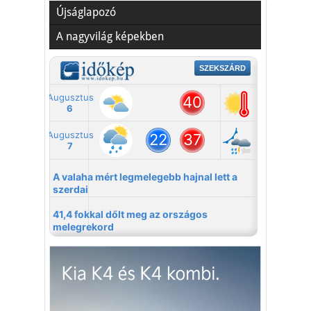
Újságlapozó
A nagyvilág képekben