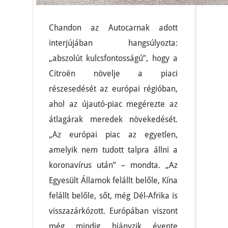
Chandon az Autocarnak adott
interjújában hangsúlyozta:
„abszolút kulcsfontosságú”, hogy a
Citroën növelje a piaci
részesedését az európai régióban,
ahol az újautó-piac megérezte az
átlagárak meredek növekedését.
„Az európai piac az egyetlen,
amelyik nem tudott talpra állni a
koronavírus után” – mondta. „Az
Egyesült Államok felállt belőle, Kína
felállt belőle, sőt, még Dél-Afrika is
visszazárkózott. Európában viszont
még mindig hiányzik évente