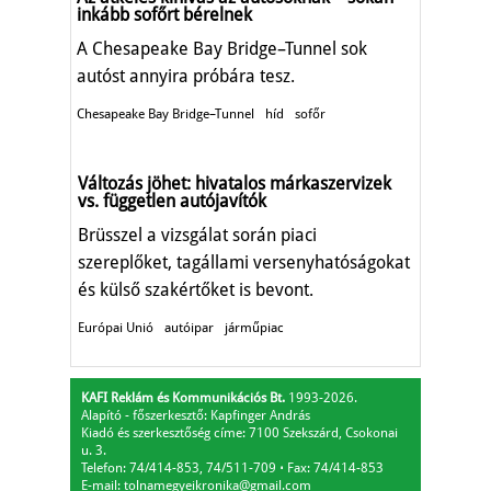
inkább sofőrt bérelnek
A Chesapeake Bay Bridge–Tunnel sok
autóst annyira próbára tesz.
Chesapeake Bay Bridge–Tunnel
híd
sofőr
Változás jöhet: hivatalos márkaszervizek
vs. független autójavítók
Brüsszel a vizsgálat során piaci
szereplőket, tagállami versenyhatóságokat
és külső szakértőket is bevont.
Európai Unió
autóipar
járműpiac
KAFI Reklám és Kommunikációs Bt.
1993-2026.
Alapító - főszerkesztő: Kapfinger András
Kiadó és szerkesztőség címe: 7100 Szekszárd, Csokonai
u. 3.
Telefon: 74/414-853, 74/511-709
⋅
Fax: 74/414-853
E-mail:
tolnamegyeikronika@gmail.com