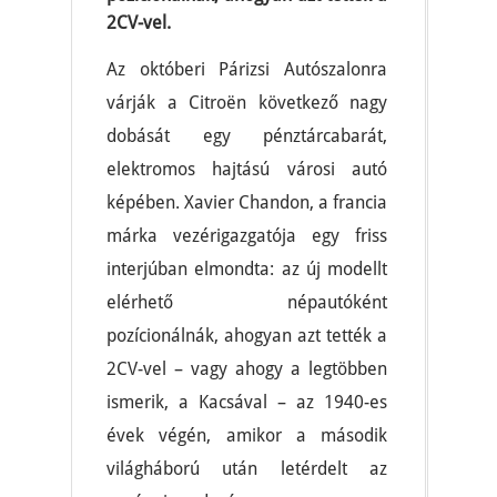
2CV-vel.
Az októberi Párizsi Autószalonra
várják a Citroën következő nagy
dobását egy pénztárcabarát,
elektromos hajtású városi autó
képében. Xavier Chandon, a francia
márka vezérigazgatója egy friss
interjúban elmondta: az új modellt
elérhető népautóként
pozícionálnák, ahogyan azt tették a
2CV-vel – vagy ahogy a legtöbben
ismerik, a Kacsával – az 1940-es
évek végén, amikor a második
világháború után letérdelt az