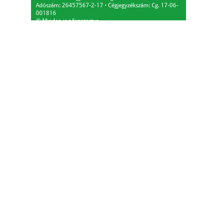
Adószám: 26457567-2-17
⋅
Cégjegyzékszám: Cg. 17-06-
001816
© Minden jog fenntartva.