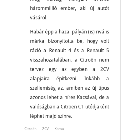
hárommillió ember, aki új autót
vásárol.
Habár épp a hazai pályán (is) rivális
márka bizonyította be, hogy volt
ráció a Renault 4 és a Renault 5
visszahozatalában, a Citroën nem
tervez egy az egyben a 2CV
alapjaira építkezni. Inkább a
szellemiség az, amiben az új típus
azonos lehet a híres Kacsával, de a
valóságban a Citroën C1 utódjaként
léphet majd színre.
Citroën
2CV
Kacsa