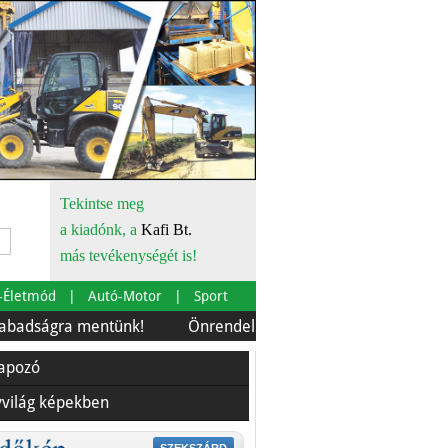
Tekintse meg
a kiadónk, a
Kafi Bt.
más tevékenységét is!
-Életmód
Autó-Motor
Sport
mentünk!
Önrendelkezés és szürkebarát
Európára is
lapozó
yvilág képekben