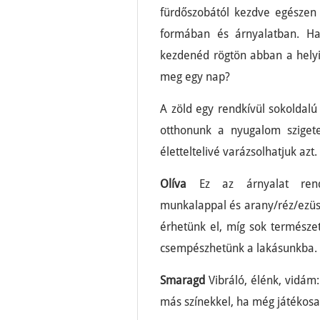
fürdőszobától kezdve egészen 
formában és árnyalatban. Ha 
kezdenéd rögtön abban a helyis
meg egy nap?
A zöld egy rendkívül sokoldalú 
otthonunk a nyugalom szigete
életteltelivé varázsolhatjuk azt.
Olíva
Ez az árnyalat rendk
munkalappal és arany/réz/ezüst
érhetünk el, míg sok természet
csempészhetünk a lakásunkba.
Smaragd
Vibráló, élénk, vidám:
más színekkel, ha még játékos