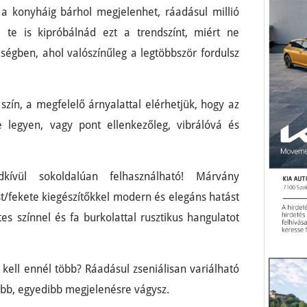
a konyháig bárhol megjelenhet, ráadásul millió
te is kipróbálnád ezt a trendszínt, miért ne
égben, ahol valószínűleg a legtöbbször fordulsz
szín, a megfelelő árnyalattal elérhetjük, hogy az
 legyen, vagy pont ellenkezőleg, vibrálóvá és
ívül sokoldalúan felhasználható! Márvány
/fekete kiegészítőkkel modern és elegáns hatást
es színnel és fa burkolattal rusztikus hangulatot
 kell ennél több? Ráadásul zseniálisan variálható
abb, egyedibb megjelenésre vágysz.