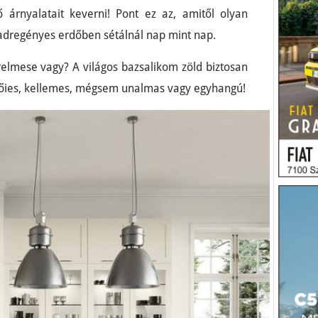
 árnyalatait keverni! Pont ez az, amitől olyan
vadregényes erdőben sétálnál nap mint nap.
erelmese vagy? A világos bazsalikom zöld biztosan
 nőies, kellemes, mégsem unalmas vagy egyhangú!