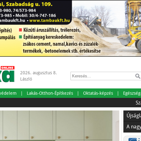
2026. augusztus 8.
László
tvédelem
Lakás-Otthon-Építkezés
Oktatás-képzés
Egészség
Szabadságra 
Újság
A nag