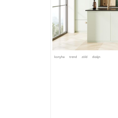
konyha
trend
zöld
dizájn