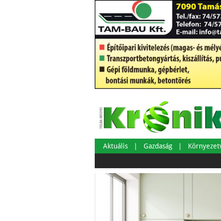
Aktuális
Gazdaság
Környeze