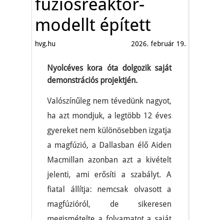
fúziósreaktor-
modellt épített
hvg.hu
2026. február 19.
Nyolcéves kora óta dolgozik saját
demonstrációs projektjén.
Valószínűleg nem tévedünk nagyot,
ha azt mondjuk, a legtöbb 12 éves
gyereket nem különösebben izgatja
a magfúzió, a Dallasban élő Aiden
Macmillan azonban azt a kivételt
jelenti, ami erősíti a szabályt. A
fiatal állítja: nemcsak olvasott a
magfúzióról, de sikeresen
megismételte a folyamatot a saját