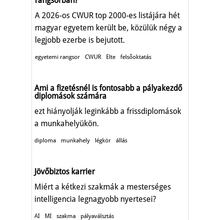
rangsorban?
A 2026-os CWUR top 2000-es listájára hét
magyar egyetem került be, közülük négy a
legjobb ezerbe is bejutott.
egyetemi rangsor
CWUR
Elte
felsőoktatás
Ami a fizetésnél is fontosabb a pályakezdő
diplomások számára
ezt hiányolják leginkább a frissdiplomások
a munkahelyükön.
diploma
munkahely
légkör
állás
Jövőbiztos karrier
Miért a kétkezi szakmák a mesterséges
intelligencia legnagyobb nyertesei?
AI
MI
szakma
pályaválsztás