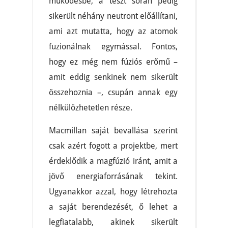
működésbe, a teszt során pedig
sikerült néhány neutront előállítani,
ami azt mutatta, hogy az atomok
fuzionálnak egymással. Fontos,
hogy ez még nem fúziós erőmű –
amit eddig senkinek nem sikerült
összehoznia –, csupán annak egy
nélkülözhetetlen része.
Macmillan saját bevallása szerint
csak azért fogott a projektbe, mert
érdeklődik a magfúzió iránt, amit a
jövő energiaforrásának tekint.
Ugyanakkor azzal, hogy létrehozta
a saját berendezését, ő lehet a
legfiatalabb, akinek sikerült