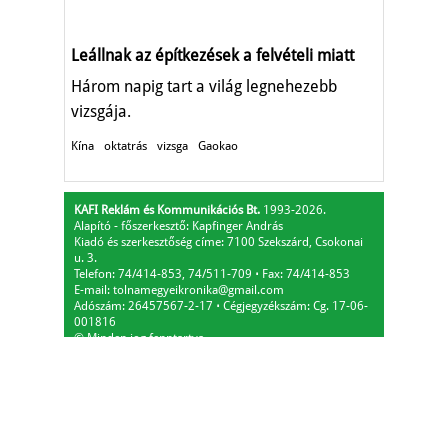
Leállnak az építkezések a felvételi miatt
Három napig tart a világ legnehezebb
vizsgája.
Kína
oktatrás
vizsga
Gaokao
KAFI Reklám és Kommunikációs Bt.
1993-2026.
Alapító - főszerkesztő: Kapfinger András
Kiadó és szerkesztőség címe: 7100 Szekszárd, Csokonai
u. 3.
Telefon: 74/414-853, 74/511-709
⋅
Fax: 74/414-853
E-mail:
tolnamegyeikronika@gmail.com
Adószám: 26457567-2-17
⋅
Cégjegyzékszám: Cg. 17-06-
001816
© Minden jog fenntartva.