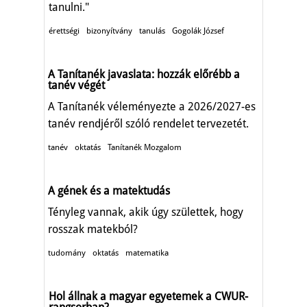
tanulni."
érettségi
bizonyítvány
tanulás
Gogolák József
A Tanítanék javaslata: hozzák előrébb a
tanév végét
A Tanítanék véleményezte a 2026/2027-es
tanév rendjéről szóló rendelet tervezetét.
tanév
oktatás
Tanítanék Mozgalom
A gének és a matektudás
Tényleg vannak, akik úgy születtek, hogy
rosszak matekból?
tudomány
oktatás
matematika
Hol állnak a magyar egyetemek a CWUR-