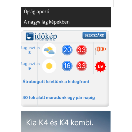
Újságlapozó
A nagyvilág képekben