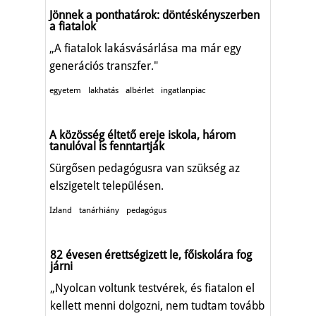
Jönnek a ponthatárok: döntéskényszerben
a fiatalok
„A fiatalok lakásvásárlása ma már egy
generációs transzfer."
egyetem
lakhatás
albérlet
ingatlanpiac
A közösség éltető ereje iskola, három
tanulóval is fenntartják
Sürgősen pedagógusra van szükség az
elszigetelt településen.
Izland
tanárhiány
pedagógus
82 évesen érettségizett le, főiskolára fog
járni
„Nyolcan voltunk testvérek, és fiatalon el
kellett menni dolgozni, nem tudtam tovább