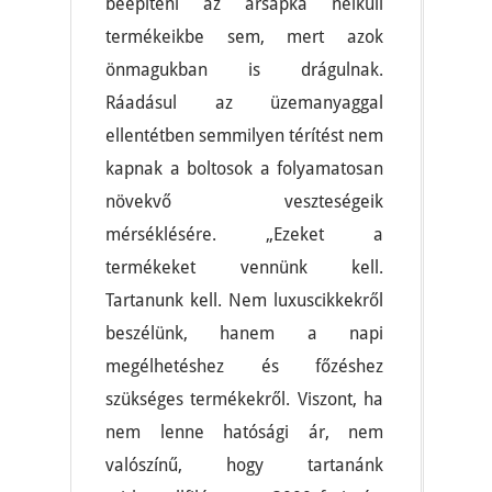
beépíteni az ársapka nélküli
termékeikbe sem, mert azok
önmagukban is drágulnak.
Ráadásul az üzemanyaggal
ellentétben semmilyen térítést nem
kapnak a boltosok a folyamatosan
növekvő veszteségeik
mérséklésére. „Ezeket a
termékeket vennünk kell.
Tartanunk kell. Nem luxuscikkekről
beszélünk, hanem a napi
megélhetéshez és főzéshez
szükséges termékekről. Viszont, ha
nem lenne hatósági ár, nem
valószínű, hogy tartanánk