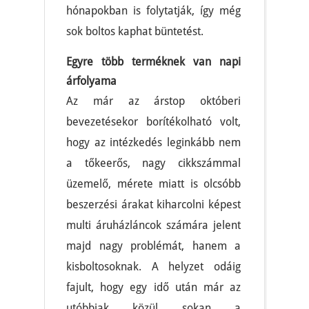
hónapokban is folytatják, így még
sok boltos kaphat büntetést.
Egyre több terméknek van napi
árfolyama
Az már az árstop októberi
bevezetésekor borítékolható volt,
hogy az intézkedés leginkább nem
a tőkeerős, nagy cikkszámmal
üzemelő, mérete miatt is olcsóbb
beszerzési árakat kiharcolni képest
multi áruházláncok számára jelent
majd nagy problémát, hanem a
kisboltosoknak. A helyzet odáig
fajult, hogy egy idő után már az
utóbbiak közül sokan a