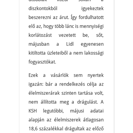
diszkontokból igyekeztek
beszerezni az árut. Így fordulhatott
elő az, hogy több lánc is mennyiségi
korlátozást vezetett be, sőt,
májusban a Lidl egyenesen
kitiltotta üzleteiből a nem lakossági
fogyasztókat.
Ezek a vásárlók sem nyertek
igazán: bár a rendelkezés célja az
élelmiszerárak szinten tartása volt,
nem állította meg a drágulást. A
KSH legutóbbi, májusi adatai
alapján az élelmiszerek átlagosan
18,6 százalékkal drágultak az előző