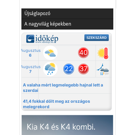
Újságlapozó
A nagyvilág képekben