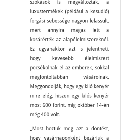
szokások is megváltoztak, a
luxustermékek (például a kesudió)
forgási sebessége nagyon lelassult,
mert annyira magas lett a
kosárérték az alapélelmiszereknél.
Ez ugyanakkor azt is jelentheti,
hogy kevesebb élelmiszert
pocsékolnak el az emberek, sokkal
megfontoltabban vásárolnak.
Meggondolják, hogy egy kiló kenyér
mire elég, hiszen egy kilós kenyér
most 600 forint, míg október 14-én
még 400 volt.
„Most hoztuk meg azt a döntést,
hogy vasárnaponként bezárjuk a