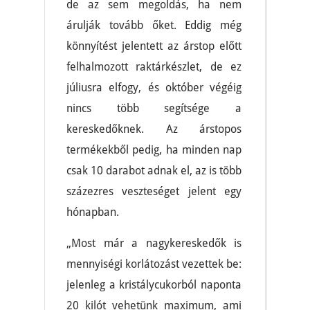
de az sem megoldás, ha nem
árulják tovább őket. Eddig még
könnyítést jelentett az árstop előtt
felhalmozott raktárkészlet, de ez
júliusra elfogy, és október végéig
nincs több segítsége a
kereskedőknek. Az árstopos
termékekből pedig, ha minden nap
csak 10 darabot adnak el, az is több
százezres veszteséget jelent egy
hónapban.
„Most már a nagykereskedők is
mennyiségi korlátozást vezettek be:
jelenleg a kristálycukorból naponta
20 kilót vehetünk maximum, ami