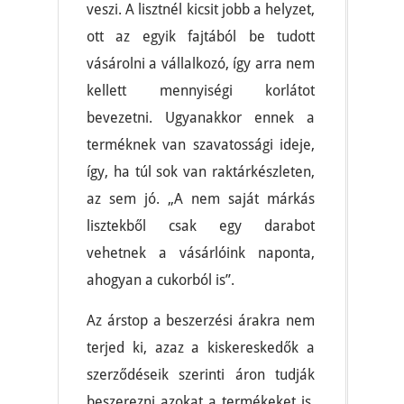
veszi. A lisztnél kicsit jobb a helyzet,
ott az egyik fajtából be tudott
vásárolni a vállalkozó, így arra nem
kellett mennyiségi korlátot
bevezetni. Ugyanakkor ennek a
terméknek van szavatossági ideje,
így, ha túl sok van raktárkészleten,
az sem jó. „A nem saját márkás
lisztekből csak egy darabot
vehetnek a vásárlóink naponta,
ahogyan a cukorból is”.
Az árstop a beszerzési árakra nem
terjed ki, azaz a kiskereskedők a
szerződéseik szerinti áron tudják
beszerezni azokat a termékeket is,