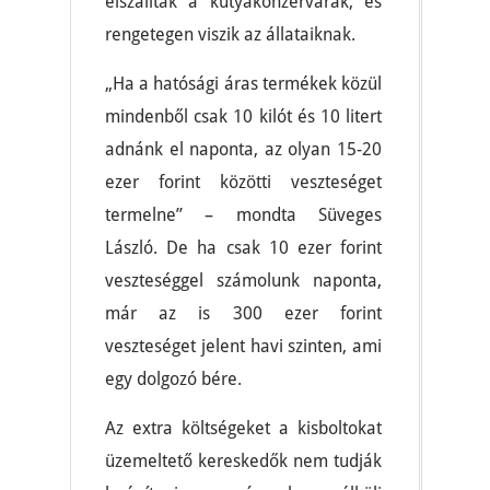
elszálltak a kutyakonzervárak, és
rengetegen viszik az állataiknak.
„Ha a hatósági áras termékek közül
mindenből csak 10 kilót és 10 litert
adnánk el naponta, az olyan 15-20
ezer forint közötti veszteséget
termelne” – mondta Süveges
László. De ha csak 10 ezer forint
veszteséggel számolunk naponta,
már az is 300 ezer forint
veszteséget jelent havi szinten, ami
egy dolgozó bére.
Az extra költségeket a kisboltokat
üzemeltető kereskedők nem tudják