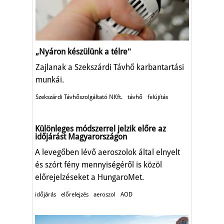
„Nyáron készülünk a télreʺ
Zajlanak a Szekszárdi Távhő karbantartási
munkái.
Szekszárdi Távhőszolgáltató NKft.
távhő
felújítás
Különleges módszerrel jelzik előre az
időjárást Magyarországon
A levegőben lévő aeroszolok által elnyelt
és szórt fény mennyiségéről is közöl
előrejelzéseket a HungaroMet.
időjárás
előrelejzés
aeroszol
AOD