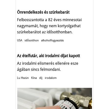
Önrendelkezés és szürkebarát
Felbosszantotta a 82 éves minnesotai
nagymamát, hogy nem kortyolgathat
szürkebarátot az idősotthonban.
USA
idősotthon
alkoholfogyasztás
Az ételfutár, aki irodalmi díjat kapott
Az irodalmi elismerés ellenére esze
ágában sincs felmondani.
Lu Hszün
Kína
díj
irodalom