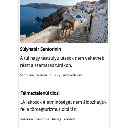
Súlyhatár Santorinin
A túl nagy testsúlyú utasok nem vehetnek
részt a szamaras túrákon.
Santorini
szamár
túlsúly
állatvédelem
Félmeztelenül tilos!
„A lakosok életminőségét nem áldozhatjuk
fel a tömegturizmus oltárán.'
Varenna
turizmus
bírság
rendelet