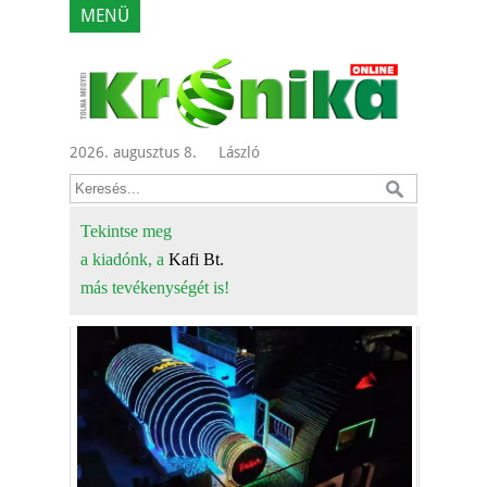
MENÜ
2026. augusztus 8.
László
Tekintse meg
a kiadónk, a
Kafi Bt.
más tevékenységét is!