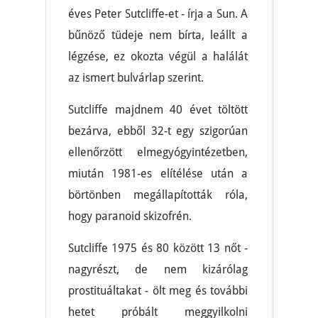
éves Peter Sutcliffe-et - írja a Sun. A
bűnöző tüdeje nem bírta, leállt a
légzése, ez okozta végül a halálát
az ismert bulvárlap szerint.
Sutcliffe majdnem 40 évet töltött
bezárva, ebből 32-t egy szigorúan
ellenőrzött elmegyógyintézetben,
miután 1981-es elítélése után a
börtönben megállapították róla,
hogy paranoid skizofrén.
Sutcliffe 1975 és 80 között 13 nőt -
nagyrészt, de nem kizárólag
prostituáltakat - ölt meg és további
hetet próbált meggyilkolni