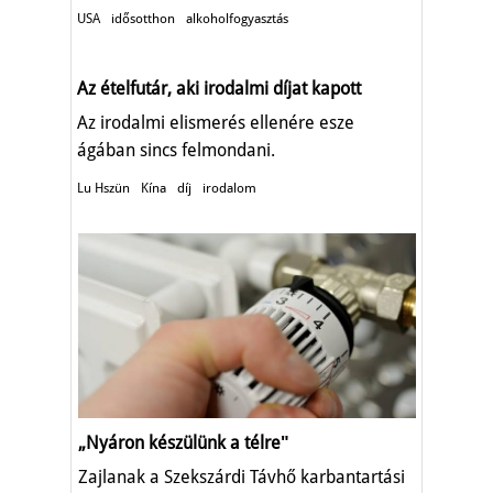
USA
idősotthon
alkoholfogyasztás
Az ételfutár, aki irodalmi díjat kapott
Az irodalmi elismerés ellenére esze
ágában sincs felmondani.
Lu Hszün
Kína
díj
irodalom
„Nyáron készülünk a télreʺ
Zajlanak a Szekszárdi Távhő karbantartási