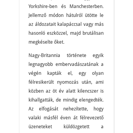
Yorkshire-ben és Manchesterben.
Jellemző módon hátulról ütötte le
az áldozatait kalapáccsal vagy más
hasonló eszközzel, majd brutálisan
megkéselte őket.
Nagy-Britannia története egyik
legnagyobb embervadászatának a
végén kapták el, egy olyan
félresikerült nyomozás után, ami
közben az öt év alatt kilencszer is
kihallgatták, de mindig elengedték.
Az elfogását nehezítette, hogy
valaki másfél éven át félrevezető
üzeneteket küldözgetett a