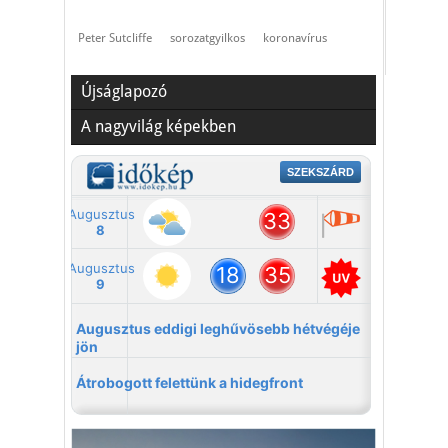
Peter Sutcliffe
sorozatgyilkos
koronavírus
Újságlapozó
A nagyvilág képekben