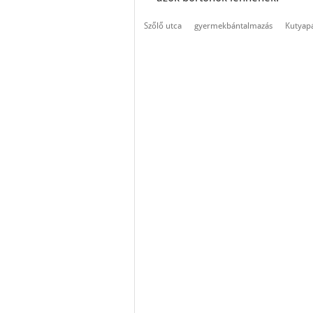
Szőlő utca
gyermekbántalmazás
Kutyap