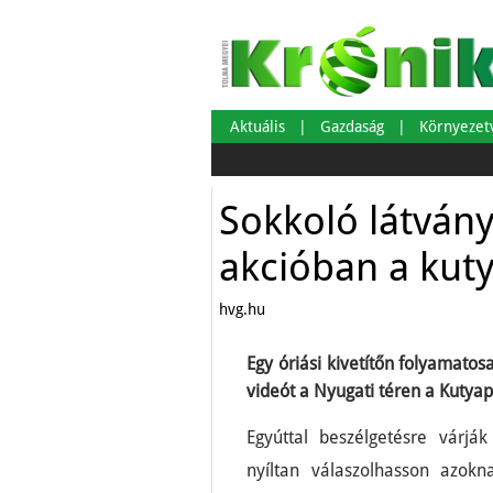
Aktuális
Gazdaság
Környeze
Sokkoló látván
akcióban a kut
hvg.hu
Egy óriási kivetítőn folyamatos
videót a Nyugati téren a Kutyap
Egyúttal beszélgetésre várjá
nyíltan válaszolhasson azok