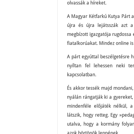
olvassák a híreket.
A Magyar Kétfarkú Kutya Párt a
újra és újra lejátsszák azt 
megbízott igazgatója rugdossa 
fiatalkorúakat. Mindez online is
A párt egyúttal beszélgetésre h
nyíltan fel lehessen neki t
kapcsolatban.
És akkor tessék majd mondani, 
nyálán rángatják ki a gyereket,
mindenféle előjáték nélkül, 
látszik, hogy retteg. Egy »ped
utalva, hogy a kormány folyam
azok börtönök lennének.