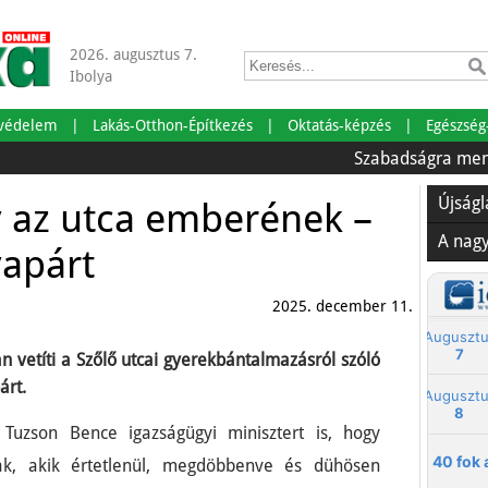
2026. augusztus 7.
Ibolya
tvédelem
Lakás-Otthon-Építkezés
Oktatás-képzés
Egészség
Szabadságra mentünk!
Újság
y az utca emberének –
A nag
yapárt
2025. december 11.
an vetíti a Szőlő utcai gyerekbántalmazásról szóló
árt.
k Tuzson Bence igazságügyi minisztert is, hogy
nak, akik értetlenül, megdöbbenve és dühösen