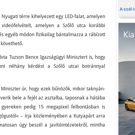
 Nyugati térre kihelyezett egy LED-falat, amelyen
a videófelvételt, amelyen a Szőlő utca korábbi
és egyéb módon fizikailag bántalmazza a rábízott
 követhető.
ívta Tuzson Bence Igazságügyi Minisztert is, hogy
enni néhány kérdést a Szőlő utcai botránnyal
Miniszter úr, hogy ezek bűnözők, mikor taknyán-
 verik bele a fejét az asztalba, taposnak a hátába
a gyereken pedig 15 megapixel felbontásban is
agógustól« – írja közleményében a Kutyapárt arra
atosan úgy beszél a javítóintézetekről, mintha