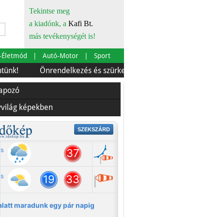
Tekintse meg
a kiadónk, a
Kafi Bt.
más tevékenységét is!
-Életmód
Autó-Motor
Sport
Önrendelkezés és szürkebarát
Európára is szabták
lapozó
yvilág képekben